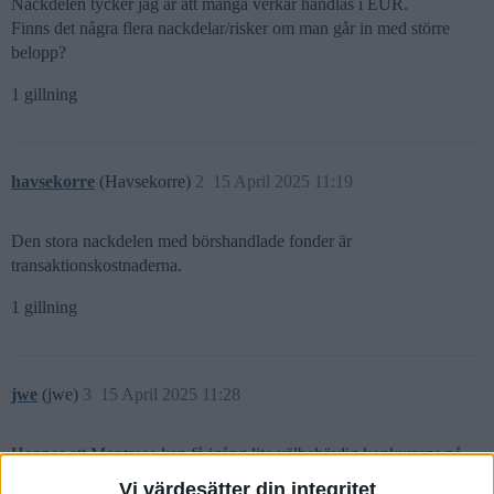
Nackdelen tycker jag är att många verkar handlas i EUR.
Finns det några flera nackdelar/risker om man går in med större
belopp?
1 gillning
havsekorre
(Havsekorre)
2
15 April 2025 11:19
Den stora nackdelen med börshandlade fonder är
transaktionskostnaderna.
1 gillning
jwe
(jwe)
3
15 April 2025 11:28
Hoppas att Montrose kan få igång lite välbehövlig konkurrens på
svenska marknaden.
Vi värdesätter din integritet