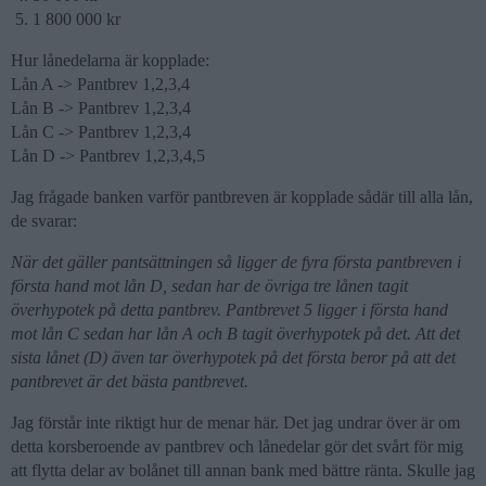
1 800 000 kr
Hur lånedelarna är kopplade:
Lån A -> Pantbrev 1,2,3,4
Lån B -> Pantbrev 1,2,3,4
Lån C -> Pantbrev 1,2,3,4
Lån D -> Pantbrev 1,2,3,4,5
Jag frågade banken varför pantbreven är kopplade sådär till alla lån,
de svarar:
När det gäller pantsättningen så ligger de fyra första pantbreven i
första hand mot lån D, sedan har de övriga tre lånen tagit
överhypotek på detta pantbrev. Pantbrevet 5 ligger i första hand
mot lån C sedan har lån A och B tagit överhypotek på det. Att det
sista lånet (D) även tar överhypotek på det första beror på att det
pantbrevet är det bästa pantbrevet.
Jag förstår inte riktigt hur de menar här. Det jag undrar över är om
detta korsberoende av pantbrev och lånedelar gör det svårt för mig
att flytta delar av bolånet till annan bank med bättre ränta. Skulle jag