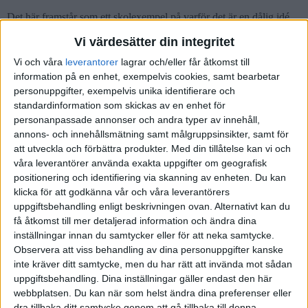
Det här framstår som ett skolexempel på varför det är en dålig idé
att dela upp lån på olika bindningstider (med olika
Vi värdesätter din integritet
omsättningsdatum).
Vi och våra
leverantorer
lagrar och/eller får åtkomst till
Det du rimligen vill är att byta till en aktör med riktigt låg ränta och
information på en enhet, exempelvis cookies, samt bearbetar
sådana aktörer är generellt sådana att de inte accepterar något annat
personuppgifter, exempelvis unika identifierare och
än standardlösningar. Om du skulle hitta någon bank som
standardinformation som skickas av en enhet för
accepterar särskilda upplägg lär det alltså inte vara någon specifikt
personanpassade annonser och andra typer av innehåll,
billig bank. Om du har skamligt hög ränta idag kanske det kan vara
annons- och innehållsmätning samt målgruppsinsikter, samt för
att utveckla och förbättra produkter.
Med din tillåtelse kan vi och
värt att undersöka.
våra leverantörer använda exakta uppgifter om geografisk
1 gillning
positionering och identifiering via skanning av enheten. Du kan
klicka för att godkänna vår och våra leverantörers
uppgiftsbehandling enligt beskrivningen ovan. Alternativt kan du
få åtkomst till mer detaljerad information och ändra dina
Nestor
(Nestor)
5
7 Februari 2022 10:24
inställningar innan du samtycker eller för att neka samtycke.
Observera att viss behandling av dina personuppgifter kanske
inte kräver ditt samtycke, men du har rätt att invända mot sådan
Se mitt inlägg. Du får fråga banken vad de tar i kostnad.
uppgiftsbehandling. Dina inställningar gäller endast den här
webbplatsen. Du kan när som helst ändra dina preferenser eller
dra tillbaka ditt samtycke genom att gå tillbaka till denna