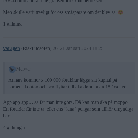
ISK-konton ändrar inte gränsen för skattebefrielsen.
Men skulle varit trevligt för oss småsparare om det blev så.
1 gillning
var3gen
(RiskFilosofen)
26
21 Januari 2024 18:25
Melwa:
Annars kommer x 100 000 föräldrar lägga sitt kapital på
barnens konton och sen flyttar tillbaka dom innan 18 årsdagen.
App app app… så får man inte göra. Då kan man åka på moppo.
En förälder får inte ta, eller ens “låna” pengar som tillhör omyndiga
barn
4 gillningar