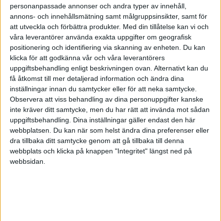
personanpassade annonser och andra typer av innehåll,
annons- och innehållsmätning samt målgruppsinsikter, samt för
att utveckla och förbättra produkter.
Med din tillåtelse kan vi och
var3gen
(RiskFilosofen)
30
21 Januari 2024 19:02
våra leverantörer använda exakta uppgifter om geografisk
positionering och identifiering via skanning av enheten. Du kan
klicka för att godkänna vår och våra leverantörers
Thomas86:
uppgiftsbehandling enligt beskrivningen ovan. Alternativt kan du
få åtkomst till mer detaljerad information och ändra dina
Det troligen kan hända är att föräldrar har barnsparande i
inställningar innan du samtycker eller för att neka samtycke.
barnensnamn istället för eget isk/kf och då tycker jag inte det är
Observera att viss behandling av dina personuppgifter kanske
något fel.
inte kräver ditt samtycke, men du har rätt att invända mot sådan
uppgiftsbehandling. Dina inställningar gäller endast den här
webbplatsen. Du kan när som helst ändra dina preferenser eller
Absolut kommer det bli så, förstås blir det då så att den dagen
dra tillbaka ditt samtycke genom att gå tillbaka till denna
barnet fyller 18 får de 100% kontroll över alla pengarna på det
webbplats och klicka på knappen "Integritet" längst ned på
ISK:t ifråga. Inte nåt fel med det heller, men långt ifrån alla föräldrar
webbsidan.
vill det
Henry_S
(H)
31
21 Januari 2024 20:11