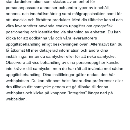
Min fråga till er vad skulle ni ha gjort i min sits? Gå i pension
standardinformation som skickas av en enhet för
personanpassade annonser och andra typer av innehåll,
tidigare? Fortsätta jobba? eller hålla min plan kring att gå i
annons- och innehållsmätning samt målgruppsinsikter, samt för
pension om cirka 10 år.
att utveckla och förbättra produkter.
Med din tillåtelse kan vi och
våra leverantörer använda exakta uppgifter om geografisk
Bara
du
kan avgöra vad du vill göra. Jag har själv valt att gå
positionering och identifiering via skanning av enheten. Du kan
tidigare, men det är i linje med
mina
prioriteringar. När jag var 31
klicka för att godkänna vår och våra leverantörers
såg dessa annorlunda ut.
uppgiftsbehandling enligt beskrivningen ovan. Alternativt kan du
få åtkomst till mer detaljerad information och ändra dina
Hur ser du t ex på parbildning och eventuellt föräldraskap? Hur
inställningar innan du samtycker eller för att neka samtycke.
adminstrerar du lägenheterna du äger? Pallar du arbeta 1,5 jobb
Observera att viss behandling av dina personuppgifter kanske
även framöver? Vad gör du när du inte jobbar?
inte kräver ditt samtycke, men du har rätt att invända mot sådan
uppgiftsbehandling. Dina inställningar gäller endast den här
Det viktiga må vara att pengarna räcker, det kan du räkna på själv
webbplatsen. Du kan när som helst ändra dina preferenser eller
när du vet dina utgifter, men det nästan lika viktiga är vad du tänker
dra tillbaka ditt samtycke genom att gå tillbaka till denna
göra av fritiden och hur “kristålig” du är inom båda dessa områden.
webbplats och klicka på knappen "Integritet" längst ned på
webbsidan.
5 gillningar
e92Gkwst
3
26 Januari 2025 17:55