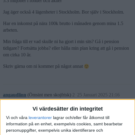
5.3 miljoner i fonder och aktier
Jag äger också 4 lägenheter i Stockholm. Bor själv i Stockholm.
Har en inkomst på nära 100k brutto i månaden genom mina 1.5
arbeten.
Min fråga till er vad skulle ni ha gjort i min sits? Gå i pension
tidigare? Fortsätta jobba? eller hålla min plan kring att gå i pension
om cirka 10 år.
Skriv gärna om ni kommer på något annat
angaudlinn
(Ömsint men skojfrisk)
2
25 Januari 2025 21:16
Vi värdesätter din integritet
Välkommen till forumet!
Vi och våra
leverantorer
lagrar och/eller får åtkomst till
information på en enhet, exempelvis cookies, samt bearbetar
Vadigsjalv123:
personuppgifter, exempelvis unika identifierare och