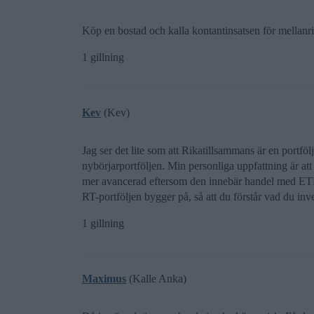
Köp en bostad och kalla kontantinsatsen för mellanr
1 gillning
Kev
(Kev)
Jag ser det lite som att Rikatillsammans är en portfölj
nybörjarportföljen. Min personliga uppfattning är att 
mer avancerad eftersom den innebär handel med ET
RT-portföljen bygger på, så att du förstår vad du inve
1 gillning
Maximus
(Kalle Anka)