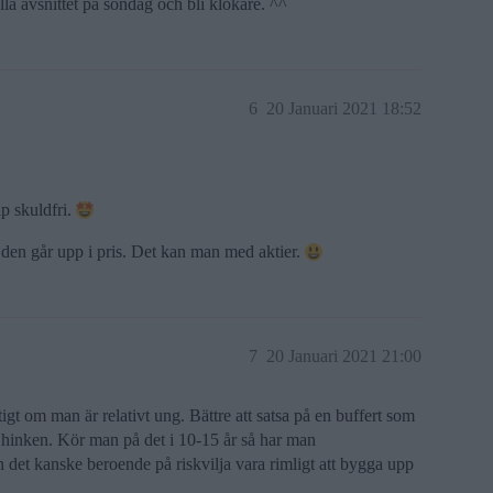
lla avsnittet på söndag och bli klokare. ^^
6
20 Januari 2021 18:52
ip skuldfri.
den går upp i pris. Det kan man med aktier.
7
20 Januari 2021 21:00
gt om man är relativt ung. Bättre att satsa på en buffert som
 hinken. Kör man på det i 10-15 år så har man
 det kanske beroende på riskvilja vara rimligt att bygga upp