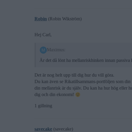
Robin
(Robin Wikström)
Hej Carl,
Maximus:
Är det då lönt ha mellanriskhinken innan passiva
Det är nog helt upp till dig hur du vill göra.
Du kan även se Rikatillsammans-portföljen som din 
din mellanrisk är du själv. Du kan ha hur hög eller hu
dig och din ekonomi!
1 gillning
savecake
(savecake)