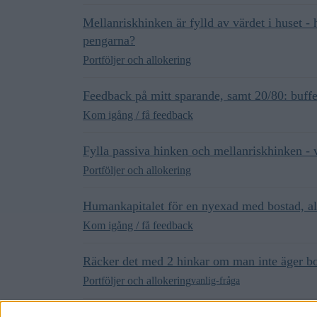
Mellanriskhinken är fylld av värdet i huset - 
pengarna?
Portföljer och allokering
Feedback på mitt sparande, samt 20/80: buffer
Kom igång / få feedback
Fylla passiva hinken och mellanriskhinken - 
Portföljer och allokering
Humankapitalet för en nyexad med bostad, al
Kom igång / få feedback
Räcker det med 2 hinkar om man inte äger bo
Portföljer och allokering
vanlig-fråga
Hur ska man tänka när man vill ta ut penga