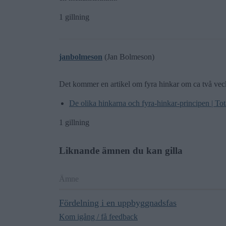
1 gillning
janbolmeson
(Jan Bolmeson)
Det kommer en artikel om fyra hinkar om ca två vec
De olika hinkarna och fyra-hinkar-principen | T
1 gillning
Liknande ämnen du kan gilla
Ämne
Fördelning i en uppbyggnadsfas
Kom igång / få feedback