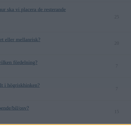
hur ska vi placera de resterande
25
t eller mellanrisk?
20
vilken fördelning?
7
lt i högriskhinken?
7
ende/bil/osv?
15
r från LYSA ISK-konto