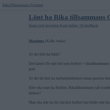
RikaTillsammans Forumet
Lönt ha Rika tillsammans
Spara och investera
Kom igång / få feedback
Maximus
(Kalle Anka)
Är det lönt ha båda?
Det känns för min del som buffert + rikatillsammans
gott.
Är det då lönt ha mellanriskhinken innan passiva h
Eller ska man ha Buffert, Rikatillsammans (all weath
hinken?
Man ska inte ha för mycket buffert fast heller inte ha