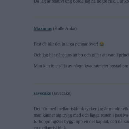
Då jag är relativt ung borde jag ha högre risk. Får ko
Maximus
(Kalle Anka)
Fast då blir det ju inga pengar över!
Och jag har nånstans att bo och gillar att vara i princ
Man kan inte sälja av några kvadratmeter bostad om 
savecake
(savecake)
Det här med mellanriskhink tycker jag är mindre vikti
man känner sig trygg med och lägga resten i passiva
förhoppningsvis byggt upp en del kapital, och då kan
en mellanriskhink.