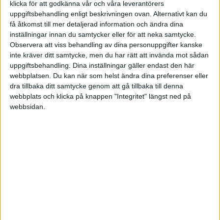
klicka för att godkänna vår och våra leverantörers
upplevt samma behov. Har fokuserat på multipla fasträntekonton
uppgiftsbehandling enligt beskrivningen ovan. Alternativt kan du
sedan 2019 (se t ex
Ni som amorterat av bolånet | Vad är era bästa
få åtkomst till mer detaljerad information och ändra dina
tips? - Nr 197 av Kanske
) och efter ett tag blev det tydligt att det
inställningar innan du samtycker eller för att neka samtycke.
definitivt är till hjälp med en grundläggande excelmatris
.
Observera att viss behandling av dina personuppgifter kanske
inte kräver ditt samtycke, men du har rätt att invända mot sådan
Både för att själv kunna planera för när olika belopp kommer
uppgiftsbehandling. Dina inställningar gäller endast den här
behöva bindas om, men även som dokumentation till min respektive
webbplatsen. Du kan när som helst ändra dina preferenser eller
i händelse jag själv inte skulle vara tillgänglig. Därför håller jag reda
dra tillbaka ditt samtycke genom att gå tillbaka till denna
på sparinstitut, kontonummer, kontoöppningsdatum, förfallodatum,
webbplats och klicka på knappen "Integritet" längst ned på
sparränta samt eventuell kommentar (t ex årsvis ränteutbetalning vid
webbsidan.
längre löptid än 1 år).
Chrysos:
Hur många konton kan du rimligtvis behöva hålla koll på?
Är nog lite extrem, men för egen del handlar det just nu om 48
aktiva fasträntekonton med förfallodatum under de kommande 2
åren…