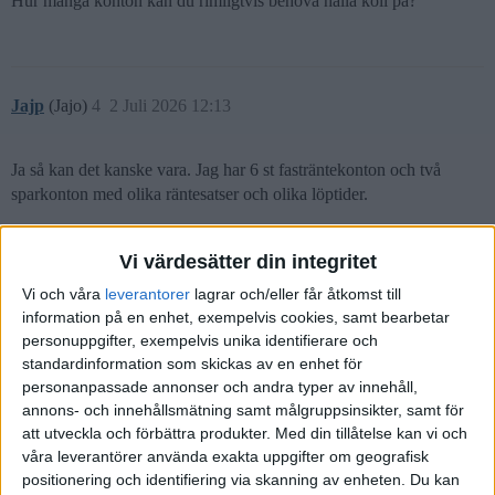
Hur många konton kan du rimligtvis behöva hålla koll på?
Jajp
(Jajo)
4
2 Juli 2026 12:13
Ja så kan det kanske vara. Jag har 6 st fasträntekonton och två
sparkonton med olika räntesatser och olika löptider.
1 gillning
Vi värdesätter din integritet
Vi och våra
leverantorer
lagrar och/eller får åtkomst till
information på en enhet, exempelvis cookies, samt bearbetar
Kanske
(> Lugn hoppjerka <)
5
2 Juli 2026 17:49
personuppgifter, exempelvis unika identifierare och
standardinformation som skickas av en enhet för
personanpassade annonser och andra typer av innehåll,
Jajp:
annons- och innehållsmätning samt målgruppsinsikter, samt för
att utveckla och förbättra produkter.
Med din tillåtelse kan vi och
för att få en överblick över sitt sparande?
våra leverantörer använda exakta uppgifter om geografisk
positionering och identifiering via skanning av enheten. Du kan
Har ingen mall att dela med mig men kan i alla fall säga att jag själv