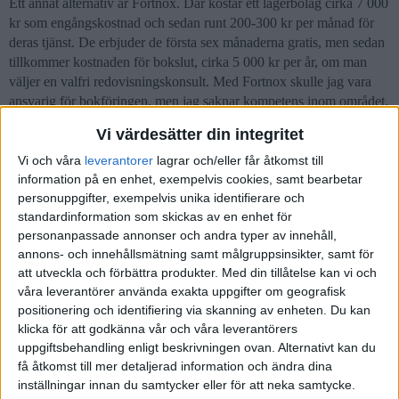
Ett annat alternativ är Fortnox. Där kostar ett lagerbolag cirka 7 000
kr som engångskostnad och sedan runt 200-300 kr per månad för
deras tjänst. De erbjuder de första sex månaderna gratis, men sedan
tillkommer kostnaden för bokslut, cirka 5 000 kr per år, om man
väljer en valfri redovisningskonsult. Med Fortnox skulle jag vara
ansvarig för bokföringen, men jag saknar kompetens inom området.
Samtidigt tänker jag att det inte kan vara så svårt.(?)
Vi värdesätter din integritet
Har ni några rekommendationer? Jag undrar specifikt om WINT är
Vi och våra
leverantorer
lagrar och/eller får åtkomst till
värt kostnaden. Bolaget kommer fokusera på IT och
information på en enhet, exempelvis cookies, samt bearbetar
systemutveckling med C#, Node.js och roller som PO, SM och PL.
personuppgifter, exempelvis unika identifierare och
standardinformation som skickas av en enhet för
Jag har också en fråga angående att ta in ytterligare delägare i ett
personanpassade annonser och andra typer av innehåll,
nystartat bolag. Finns det någon här som vet hur man gör det på
annons- och innehållsmätning samt målgruppsinsikter, samt för
enklast möjliga sätt? Helst skulle jag vilja att de köper in sig enbart
att utveckla och förbättra produkter.
Med din tillåtelse kan vi och
genom att betala för sin andel av aktiekapitalet, det vill säga 50%
våra leverantörer använda exakta uppgifter om geografisk
(12 500 kr), oavsett om den första fakturan från mitt konsultuppdrag
positionering och identifiering via skanning av enheten. Du kan
har kommit in på kontot eller inte. Frågan handlar inte om
klicka för att godkänna vår och våra leverantörers
aktieägaravtalets klausuler, såsom “vad händer om X gifter sig”
uppgiftsbehandling enligt beskrivningen ovan. Alternativt kan du
eller “vad händer om X avlider”, utan mer om själva processen för
få åtkomst till mer detaljerad information och ändra dina
att få in en person på enklast möjliga sätt.
inställningar innan du samtycker eller för att neka samtycke.