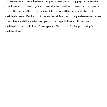
Observera att viss behandling av dina personuppgifter kanske
Tack!
inte kräver ditt samtycke, men du har rätt att invända mot sådan
uppgiftsbehandling. Dina inställningar gäller endast den här
webbplatsen. Du kan när som helst ändra dina preferenser eller
dra tillbaka ditt samtycke genom att gå tillbaka till denna
webbplats och klicka på knappen "Integritet" längst ned på
AimHigher
(AimHigher)
2
7 Juli 2023 10:10
webbsidan.
Fos:
Ett annat alternativ är Fortnox. Där kostar ett lagerbolag cirka 7
000 kr som engångskostnad och sedan runt 200-300 kr per
månad för deras tjänst.
De har även kostnader per funktion och anställd varje månad. Till
exempel om en anställd ska redovisa tid, kvitton och resor så betalar
du extra per anställd. Kolla upp vad det blir.
Jag har inte räknat på det, men efter X anställda så går kostnaden
upp så pass att det antagligen är mer lönsamt att byta till annan
tjänst som har “fast pris” för XX anställda där alla funktioner ingår.