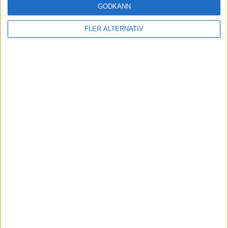
GODKÄNN
du eg sparar tid på det. Om du sover lugnare av att mejla iväg
underlagen istället för att själv bokföra dem så är det såklart värt
FLER ALTERNATIV
pengarna dock.
3 gillningar
Andreas_D
(Andreas)
9
21 Januari 2024 16:45
Tack. Jag är tacksam för all information.
1 gillning
Krovo
(Krovo)
10
16 April 2024 19:49