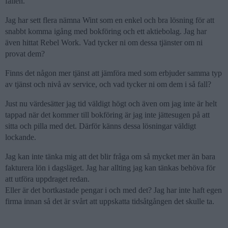
fallen.
Jag har sett flera nämna Wint som en enkel och bra lösning för att
snabbt komma igång med bokföring och ett aktiebolag. Jag har
även hittat Rebel Work. Vad tycker ni om dessa tjänster om ni
provat dem?
Finns det någon mer tjänst att jämföra med som erbjuder samma typ
av tjänst och nivå av service, och vad tycker ni om dem i så fall?
Just nu värdesätter jag tid väldigt högt och även om jag inte är helt
tappad när det kommer till bokföring är jag inte jättesugen på att
sitta och pilla med det. Därför känns dessa lösningar väldigt
lockande.
Jag kan inte tänka mig att det blir fråga om så mycket mer än bara
fakturera lön i dagsläget. Jag har allting jag kan tänkas behöva för
att utföra uppdraget redan.
Eller är det bortkastade pengar i och med det? Jag har inte haft egen
firma innan så det är svårt att uppskatta tidsåtgången det skulle ta.