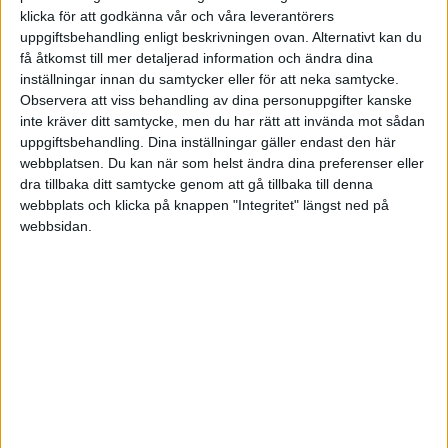
inte värt att jag skulle lägga värdefull tid på bokföringen. Ett annat
klicka för att godkänna vår och våra leverantörers
liknande bolag är Voitto. Vet inte så mycket om Rebel Work
uppgiftsbehandling enligt beskrivningen ovan. Alternativt kan du
förutom att de har en bra prismodell när bolaget är vilande.
få åtkomst till mer detaljerad information och ändra dina
inställningar innan du samtycker eller för att neka samtycke.
2 gillningar
Observera att viss behandling av dina personuppgifter kanske
inte kräver ditt samtycke, men du har rätt att invända mot sådan
uppgiftsbehandling. Dina inställningar gäller endast den här
webbplatsen. Du kan när som helst ändra dina preferenser eller
direktorn
(Direktörn)
5
21 Januari 2024 11:37
dra tillbaka ditt samtycke genom att gå tillbaka till denna
webbplats och klicka på knappen "Integritet" längst ned på
webbsidan.
Även om ett AB kanske ger, på sikt vissa fördelar skattemässigt så
låter det som en dålig idé att starta ett bolag bara för att ett annat
bolag bett dig om hjälp.
Ser också lite risk, även om långsökt att det är ditt bolag som blir
“Generalagent” i Sverige istället för din uppdragsgivare. Din
uppdragsgivare bör ha ett bolag här för att kunna hantera
reklamationer, support, vara ansvariga mot myndigheter etc (vet inte
vad det är för produkter/tjänster men kan krävas)
Jag skulle nog kört Frlians Finans eller motsvarade, iaf. första året