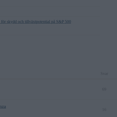
 för skydd och tillväxtpotential på S&P 500
Svar
69
nza
16