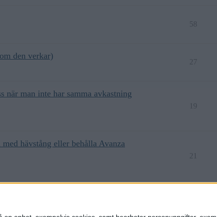
58
som den verkar)
27
ss när man inte har samma avkastning
19
nd med hävstång eller behålla Avanza
21
inflationen i USA
32