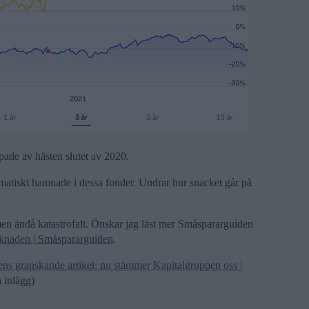
ppade av hästen slutet av 2020.
omatiskt hamnade i dessa fonder. Undrar hur snacket går på
men ändå katastrofalt. Önskar jag läst mer Småspararguiden
rknaden | Småspararguiden
.
ns granskande artikel: nu stämmer Kapitalgruppen oss |
a inlägg)