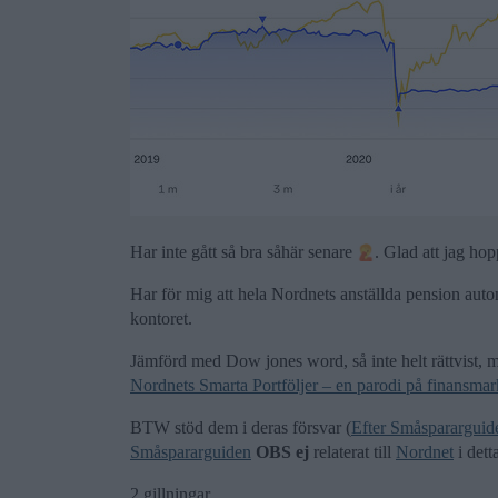
Har inte gått så bra såhär senare
. Glad att jag ho
Har för mig att hela Nordnets anställda pension aut
kontoret.
Jämförd med Dow jones word, så inte helt rättvist, 
Nordnets Smarta Portföljer – en parodi på finansma
BTW stöd dem i deras försvar (
Efter Småspararguide
Småspararguiden
OBS ej
relaterat till
Nordnet
i dett
2 gillningar