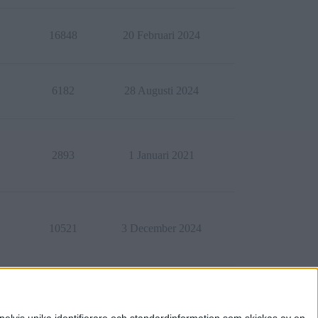
16848
20 Februari 2024
6182
28 Augusti 2024
2893
1 Januari 2021
10521
3 December 2024
2073
14 November 2021