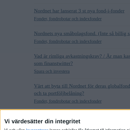
Nordnet har lanserat 3 st nya fond-i-fonder
Fonder, fondrobotar och indexfonder
Nordnets nya småbolagsfond. (Inte så billig 
Fonder, fondrobotar och indexfonder
Vad är rimliga avkastningskrav? / Är man ka
som finanstwitter?
Spara och investera
Värt att byta till Nordnet för deras globalfo
och ta portföljbelåning?
Fonder, fondrobotar och indexfonder
Ben Carlson & Nick Magiulli: Om den höga 
Vi värdesätter din integritet
Nyheter och omvärldsbevakning