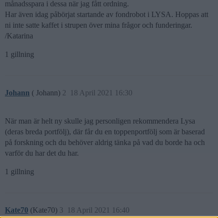
månadsspara i dessa när jag fått ordning.
Har även idag påbörjat startande av fondrobot i LYSA. Hoppas att
ni inte satte kaffet i strupen över mina frågor och funderingar.
/Katarina
1 gillning
Johann
( Johann)
2
18 April 2021 16:30
När man är helt ny skulle jag personligen rekommendera Lysa
(deras breda portfölj), där får du en toppenportfölj som är baserad
på forskning och du behöver aldrig tänka på vad du borde ha och
varför du har det du har.
1 gillning
Kate70
(Kate70)
3
18 April 2021 16:40