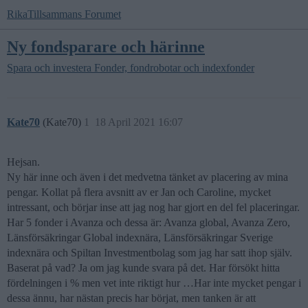
RikaTillsammans Forumet
Ny fondsparare och härinne
Spara och investera
Fonder, fondrobotar och indexfonder
Kate70
(Kate70)
1
18 April 2021 16:07
Hejsan.
Ny här inne och även i det medvetna tänket av placering av mina
pengar. Kollat på flera avsnitt av er Jan och Caroline, mycket
intressant, och börjar inse att jag nog har gjort en del fel placeringar.
Har 5 fonder i Avanza och dessa är: Avanza global, Avanza Zero,
Länsförsäkringar Global indexnära, Länsförsäkringar Sverige
indexnära och Spiltan Investmentbolag som jag har satt ihop själv.
Baserat på vad? Ja om jag kunde svara på det. Har försökt hitta
fördelningen i % men vet inte riktigt hur …Har inte mycket pengar i
dessa ännu, har nästan precis har börjat, men tanken är att