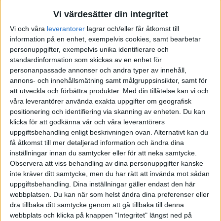
Vi värdesätter din integritet
Ok. Tack för svar. Då har jag gjort något rätt denna helg då jag
Vi och våra
leverantorer
lagrar och/eller får åtkomst till
öppnat ett konto där idag.
information på en enhet, exempelvis cookies, samt bearbetar
personuppgifter, exempelvis unika identifierare och
standardinformation som skickas av en enhet för
personanpassade annonser och andra typer av innehåll,
Jakke
4
18 April 2021 16:41
annons- och innehållsmätning samt målgruppsinsikter, samt för
att utveckla och förbättra produkter.
Med din tillåtelse kan vi och
våra leverantörer använda exakta uppgifter om geografisk
Du gjorde rätt att ha globala indexfonder på Avanza. Minst lika bra
positionering och identifiering via skanning av enheten. Du kan
och dubbel så billig som Lysa
klicka för att godkänna vår och våra leverantörers
uppgiftsbehandling enligt beskrivningen ovan. Alternativt kan du
2 gillningar
få åtkomst till mer detaljerad information och ändra dina
inställningar innan du samtycker eller för att neka samtycke.
Observera att viss behandling av dina personuppgifter kanske
inte kräver ditt samtycke, men du har rätt att invända mot sådan
Drakflygaren
(Drakflygaren)
5
18 April 2021 17:00
uppgiftsbehandling. Dina inställningar gäller endast den här
webbplatsen. Du kan när som helst ändra dina preferenser eller
Båda alternativen är bra. Tycker de fonder du valt ser jättefina ut!
dra tillbaka ditt samtycke genom att gå tillbaka till denna
webbplats och klicka på knappen "Integritet" längst ned på