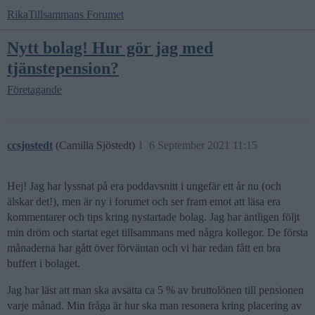
RikaTillsammans Forumet
Nytt bolag! Hur gör jag med
tjänstepension?
Företagande
ccsjostedt
(Camilla Sjöstedt)
1
6 September 2021 11:15
Hej! Jag har lyssnat på era poddavsnitt i ungefär ett år nu (och
älskar det!), men är ny i forumet och ser fram emot att läsa era
kommentarer och tips kring nystartade bolag. Jag har äntligen följt
min dröm och startat eget tillsammans med några kollegor. De första
månaderna har gått över förväntan och vi har redan fått en bra
buffert i bolaget.
Jag har läst att man ska avsätta ca 5 % av bruttolönen till pensionen
varje månad. Min fråga är hur ska man resonera kring placering av