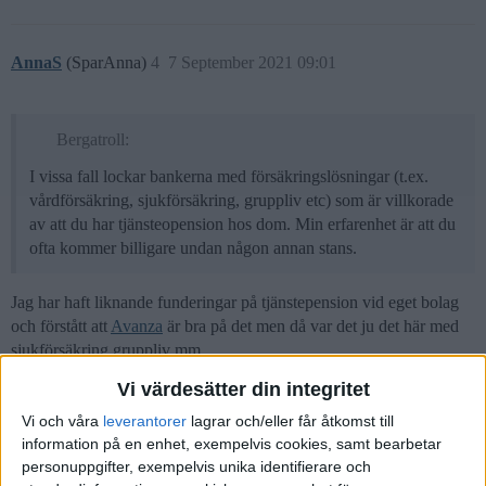
AnnaS
(SparAnna)
4
7 September 2021 09:01
Bergatroll:
I vissa fall lockar bankerna med försäkringslösningar (t.ex.
vårdförsäkring, sjukförsäkring, gruppliv etc) som är villkorade
av att du har tjänsteopension hos dom. Min erfarenhet är att du
ofta kommer billigare undan någon annan stans.
Jag har haft liknande funderingar på tjänstepension vid eget bolag
och förstått att
Avanza
är bra på det men då var det ju det här med
sjukförsäkring gruppliv mm.
Nån som har tips på bra såna?
Vi värdesätter din integritet
Vi och våra
leverantorer
lagrar och/eller får åtkomst till
information på en enhet, exempelvis cookies, samt bearbetar
personuppgifter, exempelvis unika identifierare och
E.D
(Erik D)
5
7 September 2021 09:13