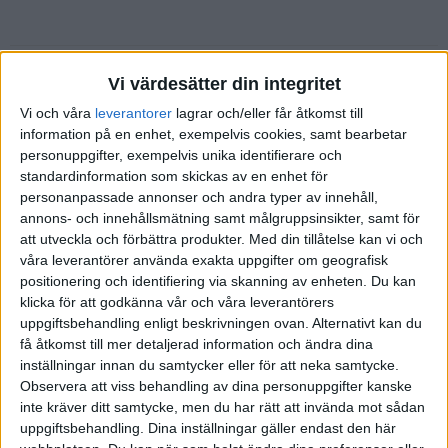
emilv
(Emil Vikström)
2
19 Juni 2019 09:08
Vi värdesätter din integritet
Vi och våra
leverantorer
lagrar och/eller får åtkomst till
information på en enhet, exempelvis cookies, samt bearbetar
Jag tycker att du ska vända dig till Max Matthiesens kundtjänst och
personuppgifter, exempelvis unika identifierare och
fråga. Du betalar dem förvaltningsavgift så ta för dig av deras
standardinformation som skickas av en enhet för
resurser!
personanpassade annonser och andra typer av innehåll,
annons- och innehållsmätning samt målgruppsinsikter, samt för
att utveckla och förbättra produkter.
Med din tillåtelse kan vi och
våra leverantörer använda exakta uppgifter om geografisk
Margareta1
(Margareta)
3
19 Juni 2019 09:45
positionering och identifiering via skanning av enheten. Du kan
klicka för att godkänna vår och våra leverantörers
uppgiftsbehandling enligt beskrivningen ovan. Alternativt kan du
Tack. Det ska jag göra.
få åtkomst till mer detaljerad information och ändra dina
inställningar innan du samtycker eller för att neka samtycke.
Observera att viss behandling av dina personuppgifter kanske
Liknande ämnen du kan gilla
inte kräver ditt samtycke, men du har rätt att invända mot sådan
uppgiftsbehandling. Dina inställningar gäller endast den här
Ämne
Svar
Aktivitet