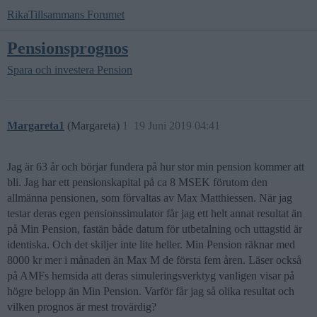
RikaTillsammans Forumet
Pensionsprognos
Spara och investera
Pension
Margareta1
(Margareta)
1
19 Juni 2019 04:41
Jag är 63 år och börjar fundera på hur stor min pension kommer att
bli. Jag har ett pensionskapital på ca 8 MSEK förutom den
allmänna pensionen, som förvaltas av Max Matthiessen. När jag
testar deras egen pensionssimulator får jag ett helt annat resultat än
på Min Pension, fastän både datum för utbetalning och uttagstid är
identiska. Och det skiljer inte lite heller. Min Pension räknar med
8000 kr mer i månaden än Max M de första fem åren. Läser också
på AMFs hemsida att deras simuleringsverktyg vanligen visar på
högre belopp än Min Pension. Varför får jag så olika resultat och
vilken prognos är mest trovärdig?