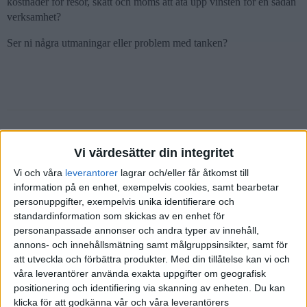
kostnader för resor, skatt och moms att äta upp vinsten för en sådan
verksamhet?
Ser ni några utmaningar eller problem med tanken?
Mathias_Olsson
(Mathias Olsson)
2
14 Augusti 2017 16:40
Vi värdesätter din integritet
Kom på hur du kan ge rådgivning så mycket som möjligt via
Vi och våra
leverantorer
lagrar och/eller får åtkomst till
webcam närvaro. Då slipper du resorna till största möjliga mån. Om
information på en enhet, exempelvis cookies, samt bearbetar
det fungerar för vissa typer av läkarundersökningar, då borde de ju
personuppgifter, exempelvis unika identifierare och
standardinformation som skickas av en enhet för
rimligen fungera väl för byggrådgivning också. Då kan du ge
personanpassade annonser och andra typer av innehåll,
rådgivning till fler uppdragsgivare och till ett bra pris. Slå två flugor
annons- och innehållsmätning samt målgruppsinsikter, samt för
i en smäll: kvalitativ rådgivning och konkurrenskraftiga priser.
att utveckla och förbättra produkter.
Med din tillåtelse kan vi och
Eftersom du på detta sätt också håller driftskostnaderna låga
våra leverantörer använda exakta uppgifter om geografisk
kommer rimligtvis även bruttomarginalen att bli bra nog.
positionering och identifiering via skanning av enheten. Du kan
klicka för att godkänna vår och våra leverantörers
Skalbarheten i ett sådant här upplägg borde rimligen även göra det