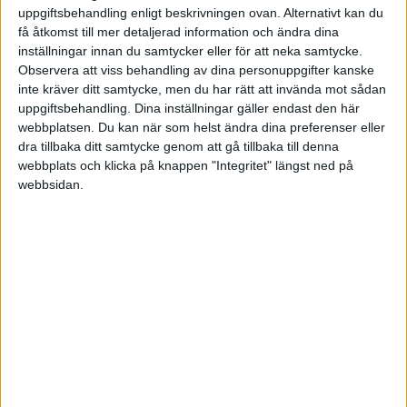
uppgiftsbehandling enligt beskrivningen ovan. Alternativt kan du
möjligt att, i AB, expandera vidare med fler konsulter som gör
få åtkomst till mer detaljerad information och ändra dina
samma sak. Kanske inte bara i Sverige (du kan kanske på sikt skala
inställningar innan du samtycker eller för att neka samtycke.
upp vidare i andra länder via franchising eller licensiering av
Observera att viss behandling av dina personuppgifter kanske
bolagets affärsverksamhet).
inte kräver ditt samtycke, men du har rätt att invända mot sådan
uppgiftsbehandling. Dina inställningar gäller endast den här
webbplatsen. Du kan när som helst ändra dina preferenser eller
Liknande ämnen du kan gilla
dra tillbaka ditt samtycke genom att gå tillbaka till denna
webbplats och klicka på knappen "Integritet" längst ned på
webbsidan.
Ämne
Svar
Visningar
Aktivitet
Börja som konsult på deltid -
13 December
Vettigt/fallgropar?
3
2076
2023
Jobb, karriär och lön
29 år, tjänar 88 000 kr/månad
och funderar på att säga upp
mig för att starta eget som IT-
24 Februari
94
55475
konsult. Håller mitt
2023