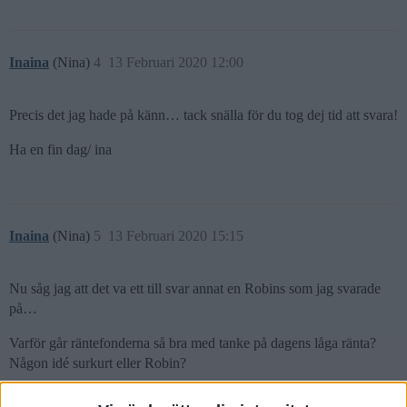
Inaina
(Nina)
4
13 Februari 2020 12:00
Precis det jag hade på känn… tack snälla för du tog dej tid att svara!
Ha en fin dag/ ina
Inaina
(Nina)
5
13 Februari 2020 15:15
Nu såg jag att det va ett till svar annat en Robins som jag svarade
på…
Varför går räntefonderna så bra med tanke på dagens låga ränta?
Någon idé surkurt eller Robin?
Vänligen/ina