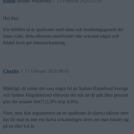
Robin
(Robin Wikström)
2
13 Februari 2020 05:29
Hej Ina!
För tillfället så är sparkonto med ränta och insättningsgaranti det
bästa valet, detta eftersom räntefonder inte avkastar något och
ibland även ger minusavkastning.
Charles
3
13 Februari 2020 08:45
Märkligt, då måste det vara något fel på Spiltan Räntefond Sverige
och Spiltan Högräntefond eftersom det står att de gått flera procent
plus det senaste året?! (1,9% resp 4,6%)
Visst, man kan argumentera att ett sparkonto är (ännu) säkrare men
åas får man ju inte ens halva avkastningen även om man binder sig
på ett eller två år.