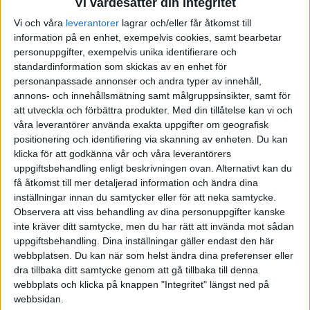
Vi värdesätter din integritet
Vi och våra
leverantorer
lagrar och/eller får åtkomst till
information på en enhet, exempelvis cookies, samt bearbetar
personuppgifter, exempelvis unika identifierare och
Robin
(Robin Wikström)
6
13 Februari 2020 18:31
standardinformation som skickas av en enhet för
personanpassade annonser och andra typer av innehåll,
annons- och innehållsmätning samt målgruppsinsikter, samt för
Att argumentera för att en högräntefond avkastar i högkonjunktur
att utveckla och förbättra produkter.
Med din tillåtelse kan vi och
och att det är en säker investering är väl inte helt korrekt?
våra leverantörer använda exakta uppgifter om geografisk
Att högriskbolag lånar pengar till högre ränta när pengar flödar i
positionering och identifiering via skanning av enheten. Du kan
landet är inte så konstigt, då kan man lika gärna investera via t.ex
klicka för att godkänna vår och våra leverantörers
Savelend och få 8% avkastning om året för att låna ut pengar till
uppgiftsbehandling enligt beskrivningen ovan. Alternativt kan du
konsumentkrediter, bolagslån och inkassoportföljer, det avkastar ju
få åtkomst till mer detaljerad information och ändra dina
just nu?
inställningar innan du samtycker eller för att neka samtycke.
Observera att viss behandling av dina personuppgifter kanske
Eftersom Ina frågade efter räntefonder eller sparkonto så ansåg jag
inte kräver ditt samtycke, men du har rätt att invända mot sådan
att det va en investering på kort sikt och att hon inte vill ta risk med
uppgiftsbehandling. Dina inställningar gäller endast den här
pengarna, skulle aldrig lägga sånna pengar i en högräntefond.
webbplatsen. Du kan när som helst ändra dina preferenser eller
dra tillbaka ditt samtycke genom att gå tillbaka till denna
webbplats och klicka på knappen "Integritet" längst ned på
webbsidan.