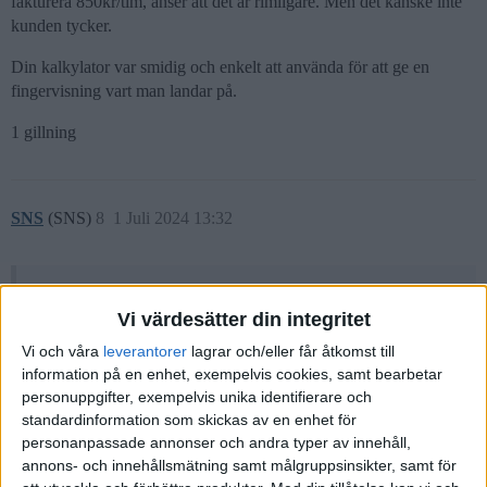
fakturera 850kr/tim, anser att det är rimligare. Men det kanske inte
kunden tycker.
Din kalkylator var smidig och enkelt att använda för att ge en
fingervisning vart man landar på.
1 gillning
SNS
(SNS)
8
1 Juli 2024 13:32
Mastercar:
Vi värdesätter din integritet
Kan man kringgå detta på något sätt?
Vi och våra
leverantorer
lagrar och/eller får åtkomst till
information på en enhet, exempelvis cookies, samt bearbetar
Det rimliga är att vänta 6 månader, som det står i ditt kontrakt.
personuppgifter, exempelvis unika identifierare och
standardinformation som skickas av en enhet för
personanpassade annonser och andra typer av innehåll,
annons- och innehållsmätning samt målgruppsinsikter, samt för
Victor84
10
1 Juli 2024 13:39