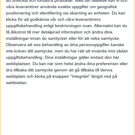
att utveckla och förbättra produkter.
Med din tillåtelse kan vi och
våra leverantörer använda exakta uppgifter om geografisk
positionering och identifiering via skanning av enheten. Du kan
Har du sån expertkompetens att du är värd 20% mer än dina
klicka för att godkänna vår och våra leverantörers
konsultkollegor? Varför skulle annars kunden välja dig?
uppgiftsbehandling enligt beskrivningen ovan. Alternativt kan du
få åtkomst till mer detaljerad information och ändra dina
Är väl någon regel att om man bara har en kund i bolag kan man
inställningar innan du samtycker eller för att neka samtycke.
räknas som anställd efter en period vilket bolag generellt inte gillar,
Observera att viss behandling av dina personuppgifter kanske
men det där kan säkert någon bättre än mig.
inte kräver ditt samtycke, men du har rätt att invända mot sådan
uppgiftsbehandling. Dina inställningar gäller endast den här
webbplatsen. Du kan när som helst ändra dina preferenser eller
dra tillbaka ditt samtycke genom att gå tillbaka till denna
anon67560561
11
1 Juli 2024 13:42
webbplats och klicka på knappen "Integritet" längst ned på
webbsidan.
Håller med
. Lättast är att vänta med sex månader innan du
@SNS
tar kontakt med kunden. Däremot så skulle du kunna förhandla med
ditt nuvarande konsultbolag. Du skulle tex kunna bli en
underkonsult till ditt nuvarande konsultbolag.
Om ditt konsultbolag fakturera 700kr/h för just den kunden så anser
jag att det är svårt att få 850kr/h hos samma kund. Inget är dock