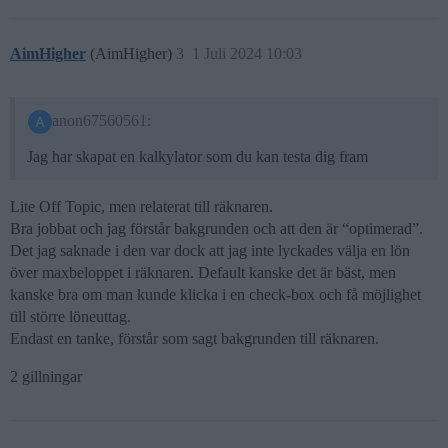
AimHigher
(AimHigher)
3
1 Juli 2024 10:03
anon67560561:
Jag har skapat en kalkylator som du kan testa dig fram
Lite Off Topic, men relaterat till räknaren.
Bra jobbat och jag förstår bakgrunden och att den är “optimerad”.
Det jag saknade i den var dock att jag inte lyckades välja en lön
över maxbeloppet i räknaren. Default kanske det är bäst, men
kanske bra om man kunde klicka i en check-box och få möjlighet
till större löneuttag.
Endast en tanke, förstår som sagt bakgrunden till räknaren.
2 gillningar