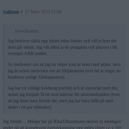
Saihtam
4
27 Mars 2025 21:00
HavsSkatten:
Jag behöver städa upp bland mina fonder och vill ta bort det
dem går sämst. Jag vill alltså ta de pengarna och placera i till
exempel ABB istället.
Är medveten om att jag tar risker som är stora med aktier, men
jag är också medveten om att förtjänsterna över tid är högre än
fonderna (enligt Aktiespararna).
Jag har en väldigt fondtung portfölj och är missnöjd med det,
sedan jag började få ett stort intresse för aktiemarknaden (trots
att jag ännu bara förstår lite, men jag har bara hållt på med
aktier i ett par månader).
Jag förstår… Många här på RikaTillsammans skriver ju nämligen
under på att konsekvent överavkastning mot index (över t.e.x 10+