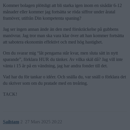
Kommer bolagen plötsligt att bli starka igen inom en sisådär 6-12
månader eller kommer jag fortsätta se röda siffror under åratal
framöver, utifrån Din kompetenta spaning?
Jag ser ingen annan ände än den med förskräckelse på gubbens
manövrar. Jag tror man ska vara klar över att han kommer fortsätta
att sabotera ekonomin effektivt och med hög hastighet.
Om du svarar mig “låt pengarna står kvar, men sluta sätt in nytt
sparande”, förklara HUR du tänker. Av vilka skäl då? Jag vill inte
vänta i 15 år på en vändning, jag har andra fonder till det.
Vad har du för tankar o idéer. Och snälla du, var snäll o förklara det
du skriver som om du pratade med en treåring.
TACK!
Saihtam
2
27 Mars 2025 20:22