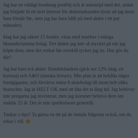
Jag har en väldigt fondtung portfölj och är missnöjd med det, sedan
jag började få ett stort intresse för aktiemarknaden (trots att jag ännu
bara förstår lite, men jag har bara hållt på med aktier i ett par
månader).
Idag har jag säkert 15 fonder, vissa med innehav i många
liknande/samma bolag. Det tänkte jag inte så mycket på när jag
köpte dem, men det verkar lite overkill tycker jag nu. Hur gör du
där?
Jag har bara två aktier: Handelsbanken (gick ner 12% idag, en
kuriosa) och A&O (danska börsen). Min plan är att behålla några
fondgiganter, och förvärva minst 8 aktiebolag till inom helt olika
branscher. Jag är HELT OK med att låta det ta lång tid. Jag behöver
inte pengarna jag investerar, men jag kommer behöva dem om
sisådär 25 år. Det är min sparhorisont generellt.
Tankar o tips? Ta gärna en titt på de initiala frågorna också, om du
orkar i vill.