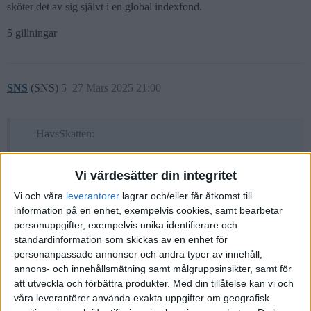
sköter det av sig självt i en global indexfond.
5 gillningar
SNS
(SNS)
5
27 Mars 2025 21:00
HavsSkatten:
Handelsbanken (gick ner 12% idag!)
Vi värdesätter din integritet
Detta hänger troligtvis samman med utdelning.
Vi och våra
leverantorer
lagrar och/eller får åtkomst till
information på en enhet, exempelvis cookies, samt bearbetar
personuppgifter, exempelvis unika identifierare och
HavsSkatten:
standardinformation som skickas av en enhet för
trots att jag ännu bara förstår lite, men jag har bara hållt på med
personanpassade annonser och andra typer av innehåll,
aktier i ett par månader
annons- och innehållsmätning samt målgruppsinsikter, samt för
att utveckla och förbättra produkter.
Med din tillåtelse kan vi och
våra leverantörer använda exakta uppgifter om geografisk
Du har troligen gott om tid att lära dig.