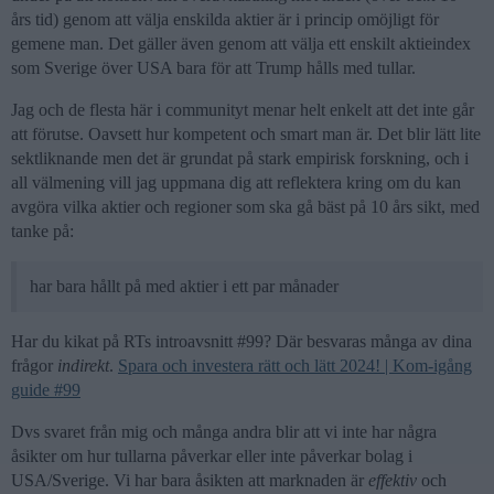
års tid) genom att välja enskilda aktier är i princip omöjligt för
gemene man. Det gäller även genom att välja ett enskilt aktieindex
som Sverige över USA bara för att Trump hålls med tullar.
Jag och de flesta här i communityt menar helt enkelt att det inte går
att förutse. Oavsett hur kompetent och smart man är. Det blir lätt lite
sektliknande men det är grundat på stark empirisk forskning, och i
all välmening vill jag uppmana dig att reflektera kring om du kan
avgöra vilka aktier och regioner som ska gå bäst på 10 års sikt, med
tanke på:
har bara hållt på med aktier i ett par månader
Har du kikat på RTs introavsnitt
#99
? Där besvaras många av dina
frågor
indirekt
.
Spara och investera rätt och lätt 2024! | Kom-igång
guide #99
Dvs svaret från mig och många andra blir att vi inte har några
åsikter om hur tullarna påverkar eller inte påverkar bolag i
USA/Sverige. Vi har bara åsikten att marknaden är
effektiv
och