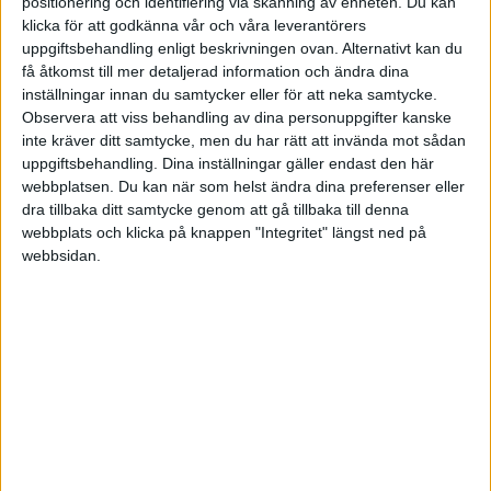
positionering och identifiering via skanning av enheten. Du kan
klicka för att godkänna vår och våra leverantörers
1 gillning
uppgiftsbehandling enligt beskrivningen ovan. Alternativt kan du
få åtkomst till mer detaljerad information och ändra dina
inställningar innan du samtycker eller för att neka samtycke.
HavsSkatten
6
27 Mars 2025 21:15
Observera att viss behandling av dina personuppgifter kanske
inte kräver ditt samtycke, men du har rätt att invända mot sådan
uppgiftsbehandling. Dina inställningar gäller endast den här
Ok, jag hör er i att ni inte lägger så stor vikt vid de pågående
webbplatsen. Du kan när som helst ändra dina preferenser eller
tullarna/större händelserna och jag vet sen innan att många sitter
dra tillbaka ditt samtycke genom att gå tillbaka till denna
kvar i sina val oavsett hur saker förändras.
webbplats och klicka på knappen "Integritet" längst ned på
webbsidan.
Det är så klart klokt till en viss gräns, speciellt om man har långa
horisonter.
Tack för tipset, ska lyssna.
Klart att det är omöjligt att förutse på soffan här ikväll, hur det
kommer utvecklas under en 10 års horisont. Jag instämmer.
Samtidigt tänker jag att man får vara kontinuerligt lite på tårna med
sina aktier.
Om jag köper ABB idag så betyder ju inte det att de kommer gå