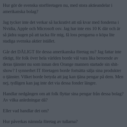
Hur gör de svenska storföretagen nu, med stora aktieandelar i
amerikanska bolag?
Jag tycker inte det verkar så luckrativt att stå kvar med fonderna i
Nvidia, Apple och Microsoft osv. Jag har inte ens 10 K där och är
så jädra sugen på att tacka för mig, få loss pengarna o köpa lite
stadiga svenska aktier istället.
Går det DÅLIGT för dessa amerikanska företag nu? Jag fattar inte
riktigt, för folk över hela världen borde väl vara lika beroende av
deras tjänster nu som innan den Orange mannen startade sin shit-
show? I synnerhet IT företagen borde fortsätta sälja sina produkter
o tjänster. Vilket borde betyda att jag kan tjäna pengar på dem. Men
nej, tydligen kan jag inte det via dessa fonder längre.
Handlar nedgången om att folk flyttar sina pengar från dessa bolag?
Av vilka anledningar då?
Eller vad handlar det om?
Hur påverkas nämnda företag av tullarna?