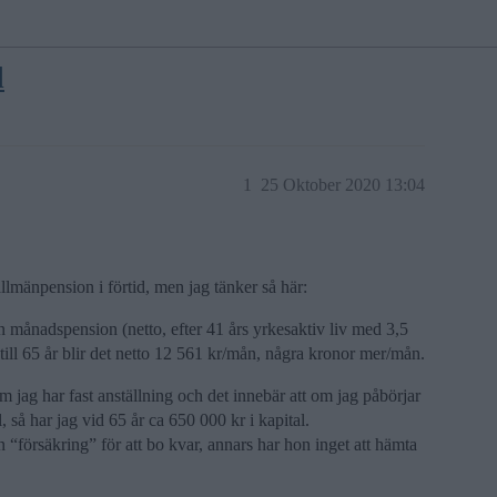
d
1
25 Oktober 2020 13:04
n allmänpension i förtid, men jag tänker så här:
n månadspension (netto, efter 41 års yrkesaktiv liv med 3,5
till 65 år blir det netto 12 561 kr/mån, några kronor mer/mån.
 jag har fast anställning och det innebär att om jag påbörjar
 så har jag vid 65 år ca 650 000 kr i kapital.
n “försäkring” för att bo kvar, annars har hon inget att hämta