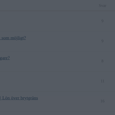
Svar
9
gt som möjligt?
9
igare?
8
11
| Lön över brytgräns
16