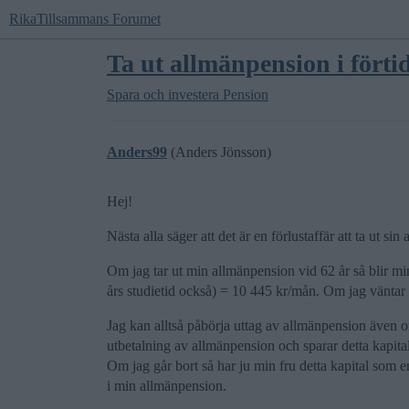
RikaTillsammans Forumet
Ta ut allmänpension i förti
Spara och investera
Pension
Anders99
(Anders Jönsson)
Hej!
Nästa alla säger att det är en förlustaffär att ta ut si
Om jag tar ut min allmänpension vid 62 år så blir mi
års studietid också) = 10 445 kr/mån. Om jag väntar 
Jag kan alltså påbörja uttag av allmänpension även om
utbetalning av allmänpension och sparar detta kapital,
Om jag går bort så har ju min fru detta kapital som e
i min allmänpension.