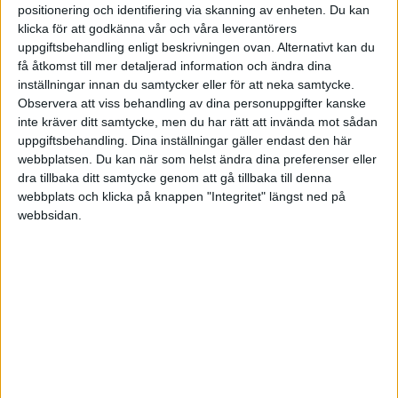
positionering och identifiering via skanning av enheten. Du kan
klicka för att godkänna vår och våra leverantörers
DanneDR
(DanielDR)
24
12 Maj 2023 08:01
uppgiftsbehandling enligt beskrivningen ovan. Alternativt kan du
få åtkomst till mer detaljerad information och ändra dina
inställningar innan du samtycker eller för att neka samtycke.
har jag förstått det rätt att skatten på ISK och KF har
@Monica
Observera att viss behandling av dina personuppgifter kanske
ökat dramatiskt 2023? Har man en fonddepå i bolaget där man spar
inte kräver ditt samtycke, men du har rätt att invända mot sådan
till sin pension så kan man ta ut pengarna i lön vid 69 år (för mig),
uppgiftsbehandling. Dina inställningar gäller endast den här
och inte ta pension under 1 år. Tar man lön OCH pension under ett
webbplatsen. Du kan när som helst ändra dina preferenser eller
år säger skattemyndigheten att man åker på en smäll på 30% skatt
dra tillbaka ditt samtycke genom att gå tillbaka till denna
direkt. Har jag fattat detta rätt?
webbplats och klicka på knappen "Integritet" längst ned på
webbsidan.
Så om man skulle ta ut sina bolags-sparade pengar i lön under t ex
ett helt år 69-70 år, så blir det 10,21% arbetsgivaravgift och låg
inkomstskatt?
Sen kan man i bolaget kvitta lönen (avdragsgill utgift) mot
kapitalvinsten i fonddepån? Så man betalar då ingen skatt alls på
kapitaltillväxten?