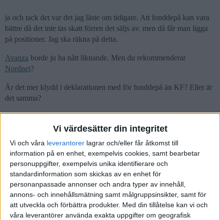
ja och tack det var det jag läste om tidigare. Att fonddepå kan vara
bättre då det inte tas skatt förren det säljs av. men då får man ligga
på positioner. Jag ska räkna på detta.
Avanza
borde ju ha nått liknande. Men du rekommenderar
Nordnet
?
Är det mer klydd i deklarationen med för fonddepå än KF? Eller är
det samma?
Vi värdesätter din integritet
Vi och våra
leverantorer
lagrar och/eller får åtkomst till
DanneDR
(DanielDR)
23
12 Maj 2023 07:10
information på en enhet, exempelvis cookies, samt bearbetar
personuppgifter, exempelvis unika identifierare och
Sen tänkte jag maxa ut periodiseringsfonderna hela tiden och ha
standardinformation som skickas av en enhet för
dessa investerade på 6 årshorisont i t ex
LYSA
Företag med inte så
personanpassade annonser och andra typer av innehåll,
annons- och innehållsmätning samt målgruppsinsikter, samt för
hög risk. Är detta vettigt?
@Monica
att utveckla och förbättra produkter.
Med din tillåtelse kan vi och
våra leverantörer använda exakta uppgifter om geografisk