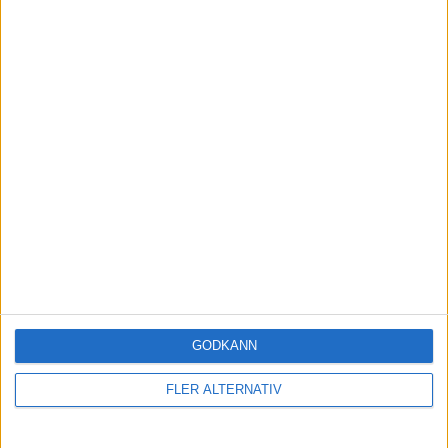
← föregående sida
Liknande ämnen du kan gilla
Ämne
Svar
Aktivitet
Eget IT-konsult AB, 52 år.. hur
29 Januari
maxar jag pensionen?
66
2025
Företagande
Pension som egenföretagare
1 Augusti
20
2024
Företagande
Tjänstepension eller utdelning i
GODKÄNN
AB
42
4 Mars 2025
Spara och investera
FLER ALTERNATIV
Minska statlig skatt genom