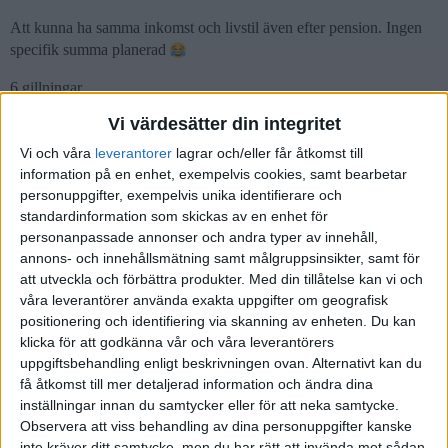
Att kunna ha samma inkomst och livstil även efter pension. Ingen
specifik summa planerad
6 gillningar
Vi värdesätter din integritet
Vi och våra
leverantorer
lagrar och/eller får åtkomst till
anon94505821
8
26 Oktober 2023 05:48
information på en enhet, exempelvis cookies, samt bearbetar
personuppgifter, exempelvis unika identifierare och
standardinformation som skickas av en enhet för
Ellen_Persson:
personanpassade annonser och andra typer av innehåll,
annons- och innehållsmätning samt målgruppsinsikter, samt för
Vad är ditt mål med ditt sparande?
att utveckla och förbättra produkter.
Med din tillåtelse kan vi och
Har du någon “dröm” som du vill uppnå ekonomiskt? En
våra leverantörer använda exakta uppgifter om geografisk
specifik summa, att köpa en speciell bil, ett stort hus etc?
positionering och identifiering via skanning av enheten. Du kan
klicka för att godkänna vår och våra leverantörers
Mitt mål med sparande är att inte behöva vara beroende av att jobba
uppgiftsbehandling enligt beskrivningen ovan. Alternativt kan du
få åtkomst till mer detaljerad information och ändra dina
heltid samt kunna ta tidig pension.
inställningar innan du samtycker eller för att neka samtycke.
Räknar med att kunna gå ner till 50% om 12 år när jag är 45år och
Observera att viss behandling av dina personuppgifter kanske
sen sluta helt när jag är 55-57år.
inte kräver ditt samtycke, men du har rätt att invända mot sådan