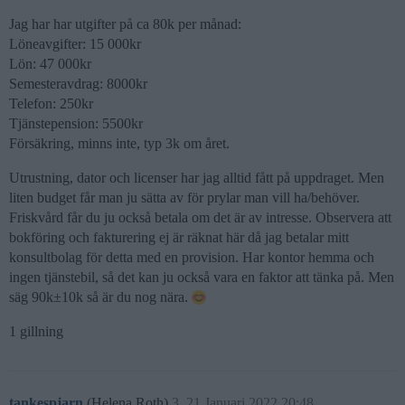
Jag har har utgifter på ca 80k per månad:
Löneavgifter: 15 000kr
Lön: 47 000kr
Semesteravdrag: 8000kr
Telefon: 250kr
Tjänstepension: 5500kr
Försäkring, minns inte, typ 3k om året.
Utrustning, dator och licenser har jag alltid fått på uppdraget. Men
liten budget får man ju sätta av för prylar man vill ha/behöver.
Friskvård får du ju också betala om det är av intresse. Observera att
bokföring och fakturering ej är räknat här då jag betalar mitt
konsultbolag för detta med en provision. Har kontor hemma och
ingen tjänstebil, så det kan ju också vara en faktor att tänka på. Men
säg 90k±10k så är du nog nära.
1 gillning
tankespjarn
(Helena Roth)
3
21 Januari 2022 20:48