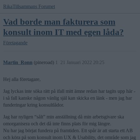
RikaTillsammans Forumet
Vad borde man fakturera som
konsult inom IT med egen låda?
Företagande
Martin_Ronn
(pineroad)
1
21 Januari 2022 20:25
Hej alla företagare,
Jag lyckas inte söka rätt på ifall mitt ämne redan har tagits upp här -
i så fall kanske någon vänlig själ kan skicka en länk - men jag har
funderingar kring konsultlådor.
Jag har nyligen “sålt” min anställning då min arbetsgivare ska
omorganisera och det då inte finns plats för mig längre.
Nu har jag börjat fundera på framtiden. Ett spår är att starta ett AB
och köra på som konsult inom UX & Usability, det område som jag