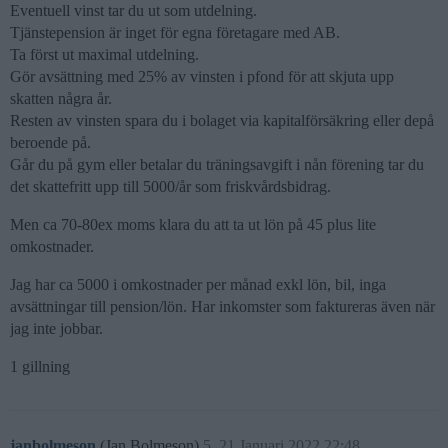
Eventuell vinst tar du ut som utdelning.
Tjänstepension är inget för egna företagare med AB.
Ta först ut maximal utdelning.
Gör avsättning med 25% av vinsten i pfond för att skjuta upp
skatten några år.
Resten av vinsten spara du i bolaget via kapitalförsäkring eller depå
beroende på.
Går du på gym eller betalar du träningsavgift i nån förening tar du
det skattefritt upp till 5000/år som friskvårdsbidrag.
Men ca 70-80ex moms klara du att ta ut lön på 45 plus lite
omkostnader.
Jag har ca 5000 i omkostnader per månad exkl lön, bil, inga
avsättningar till pension/lön. Har inkomster som faktureras även när
jag inte jobbar.
1 gillning
janbolmeson
(Jan Bolmeson)
5
21 Januari 2022 22:48