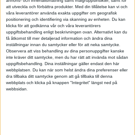
annons- och innehållsmätning samt målgruppsinsikter, samt för
Jag tycker det är alldeles för lågt att satsa på 45 000 kr / mån, du
att utveckla och förbättra produkter.
Med din tillåtelse kan vi och
måste ta höjd för tid mellan uppdrag också. Det är inte ovanligt med
våra leverantörer använda exakta uppgifter om geografisk
att man som egenkonsult tjänar ihop två månader för varje månad
positionering och identifiering via skanning av enheten. Du kan
man jobbar, just på grund av att man tar en mycket större risk.
klicka för att godkänna vår och våra leverantörers
uppgiftsbehandling enligt beskrivningen ovan. Alternativt kan du
2 gillningar
få åtkomst till mer detaljerad information och ändra dina
inställningar innan du samtycker eller för att neka samtycke.
Observera att viss behandling av dina personuppgifter kanske
inte kräver ditt samtycke, men du har rätt att invända mot sådan
Anonym
(Anonym)
7
22 Januari 2022 10:48
uppgiftsbehandling. Dina inställningar gäller endast den här
webbplatsen. Du kan när som helst ändra dina preferenser eller
dra tillbaka ditt samtycke genom att gå tillbaka till denna
savecake:
webbplats och klicka på knappen "Integritet" längst ned på
webbsidan.
Senast jag pratade med en konsultförmedlare så verkade
spannet ligga på 750 - 1 200 kr/h, och snittet på runt 850 kr/h.
Det gäller dock egenkonsulter och mindre konsultbolag som
hellre väljer bort kunder än att konkurrera på pris. Har hört att
inom vissa ramavtal så kan timpriset ligga så lågt som 500-600
kr/h. Gissa vilka konsulter man får då?..