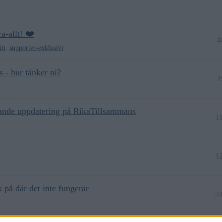
a-allt! ❤️
4
itt
,
supporter-exklusivt
 - hur tänker ni?
1
mande uppdatering på RikaTillsammans
1
1
på där det inte fungerar
2