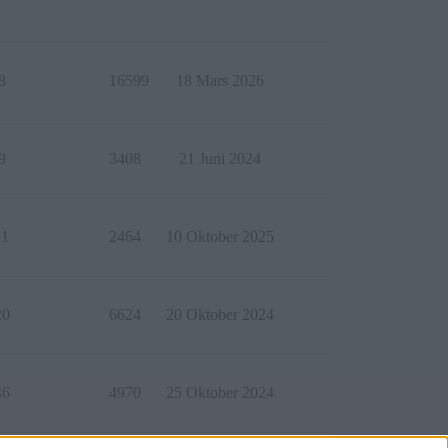
8
16599
18 Mars 2026
9
3408
21 Juni 2024
11
2464
10 Oktober 2025
20
6624
20 Oktober 2024
46
4970
25 Oktober 2024