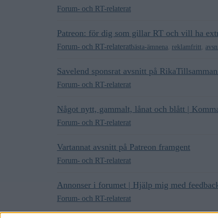
Forum- och RT-relaterat
Patreon: för dig som gillar RT och vill ha extr
Forum- och RT-relaterat
bästa-ämnena
,
reklamfritt
,
avsn
Savelend sponsrat avsnitt på RikaTillsammans
Forum- och RT-relaterat
Något nytt, gammalt, lånat och blått | Kom
Forum- och RT-relaterat
Vartannat avsnitt på Patreon framgent
Forum- och RT-relaterat
Annonser i forumet | Hjälp mig med feedback 
Forum- och RT-relaterat