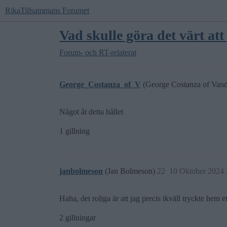
RikaTillsammans Forumet
Vad skulle göra det värt att
Forum- och RT-relaterat
George_Costanza_of_V
(George Costanza of Vand
Något åt detta hållet
1 gillning
janbolmeson
(Jan Bolmeson)
22
10 Oktober 2024 
Haha, det roliga är att jag precis ikväll tryckte hem 
2 gillningar