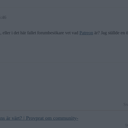
5:46
ller i det här fallet forumbesökare vet vad
Patreon
är? Jag ställde en 
Sv
ns är värt? | Provprat om community-
9