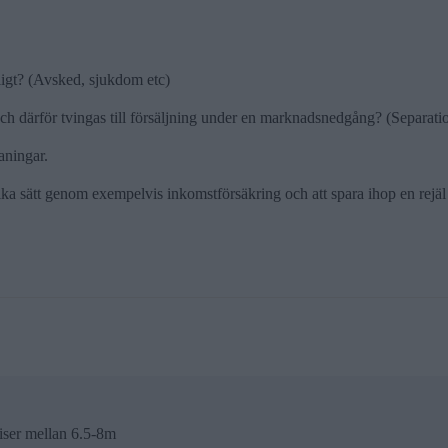
dligt? (Avsked, sjukdom etc)
a och därför tvingas till försäljning under en marknadsnedgång? (Separatio
maningar.
 sätt genom exempelvis inkomstförsäkring och att spara ihop en rejäl buff
iser mellan 6.5-8m