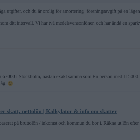
fter, och du är orolig för amortering+föreningsavgift på en lägen
 inom ditt intervall. Vi har två medelsvensonlöner, och har ändå en spar
ca 67000 i Stockholm, nästan exakt samma som En person med 115000 i lö
ihåg.
er skatt, nettolön | Kalkylator & info om skatter
baserat på bruttolön / inkomst och kommun du bor i. Räkna ut lön efter 