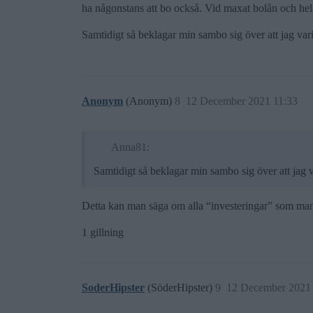
ha någonstans att bo också. Vid maxat bolån och hela k
Samtidigt så beklagar min sambo sig över att jag var
Anonym
(Anonym)
8
12 December 2021 11:33
Anna81:
Samtidigt så beklagar min sambo sig över att jag 
Detta kan man säga om alla “investeringar” som man 
1 gillning
SoderHipster
(SöderHipster)
9
12 December 2021