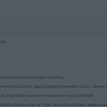
33k.
 ekonomi för att klara en negativ förändring.
onomi också om de ligger på gränsen ekonomiskt och t.ex. räntorna h
öp. Framförallt vissa nyare föreningar kan vara högt belånade.
örändras framöver. Jag har ”tyckt” det varit övervärderat i många år n