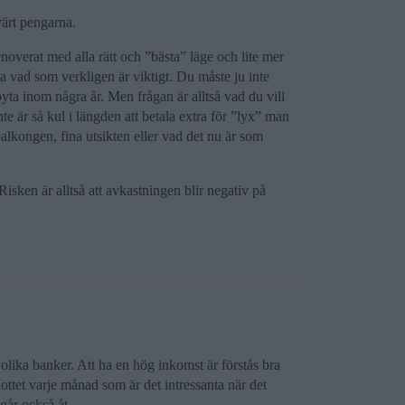
 värt pengarna.
noverat med alla rätt och ”bästa” läge och lite mer
a vad som verkligen är viktigt. Du måste ju inte
 byta inom några år. Men frågan är alltså vad du vill
 är så kul i längden att betala extra för ”lyx” man
balkongen, fina utsikten eller vad det nu är som
sken är alltså att avkastningen blir negativ på
n olika banker. Att ha en hög inkomst är förstås bra
ottet varje månad som är det intressanta när det
går också åt.