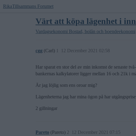
RikaTillsammans Forumet
Värt att köpa lägenhet i i
Vardagsekonomi
Bostad, bolån och boendeekonomi
cgg
(Carl)
1
12 December 2021 02:58
Har sparat en stor del av min inkomst de senaste två
bankernas kalkylatorer ligger mellan 16 och 21k i må
Är jag löjlig som ens oroar mig?
Lägenheterna jag har mina ögon på har utgångsprise
2 gillningar
Pareto
(Pareto)
2
12 December 2021 07:15