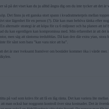
heter så på det viset kan du ju alltid ångra dig om du inte tycker att det är
öp. Det finns ju ett ganska stort spann i kvadratmeterpris mellan toppre
tivt stor lägenhet för en person (?). Där kan man behöva tänka efter nog
En alternativ strategi är att köpa för ca 6 miljoner och ha planen att isf
ad du kan egentligen kan kompromissa med. Min erfarenhet är att det inte
räntor, men säg att räntorna tredubblas. Då kan den där extra ytan, stora 
nte för sånt som bara ”kan vara nice att ha”.
 att det är mer tveksamt framöver om bostäder kommer öka i värde mer. Ri
alkylen.
titta på vad som krävs för att få en låg ränta. Det kan variera lite mella
 att man också har noggrann kontroll över sina kostnader. Det är översk
jag men också en förhållandevis slösaktig livsstil. De pengar man får in 