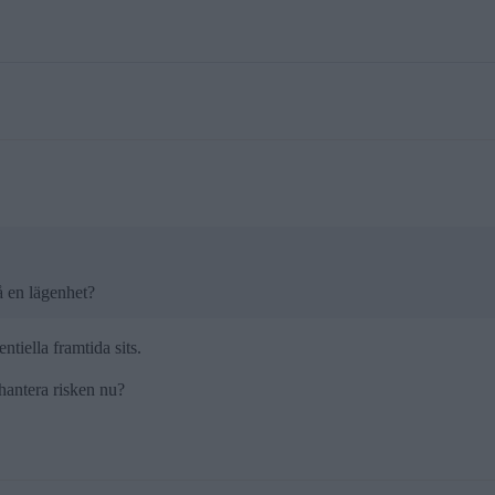
å en lägenhet?
tiella framtida sits.
hantera risken nu?