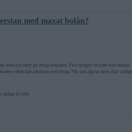
nnerstan med maxat bolån?
-tre åren och sitter på dryga miljonen. Fick nyligen ett jobb som betala
naden vilket kan jämföras med dryga 70k som jag tar hem. Har väldigt lå
r mellan 6.5-8m