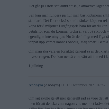
Det går ju i stort sett alltid att sälja attraktiva lägen
Sen kan man fundera på hur man bäst optimerar sitt k
standard. Det låter också som du tänker köpa en rela
köpa för 8 miljoner i utgångspris bara för att du kan. 
betala för som du kommer tycka är värt på sikt och v
egentligen inte utnyttjar. Nu är det billigt med låga 
toppat upp värdet kännas onödig. Välj smart. Betala i
Om man ska vara en försiktig general så är det klart
investeringen. Det kan också vara värt att ta med i k
1 gillning
Anonym
(Anonym)
11
13 December 2021 07:42
Om jag skulle ge ett mer generellt råd så vore det att 
men för att det ska vara någon vits med det krävs det
gäller lön. Jag har flera vänner som har mer i lön än 