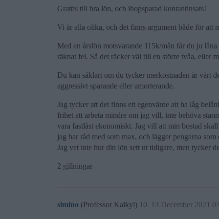
Grattis till bra lön, och ihopsparad kontantinsats!
Vi är alla olika, och det finns argument både för att 
Med en årslön motsvarande 115k/mån får du ju låna dr
räknat fel. Så det räcker väl till en större tvåa, ell
Du kan såklart om du tycker merkostnaden är värt de
aggressivt sparande eller amorterande.
Jag tycker att det finns ett egenvärde att ha låg be
frihet att arbeta mindre om jag vill, inte behöva stan
vara fastlåst ekonomiskt. Jag vill att min bostad skal
jag har råd med som max, och lägger pengarna som en
Jag vet inte hur din lön sett ut tidigare, men tycker de
2 gillningar
simino
(Professor Kalkyl)
10
13 December 2021 0