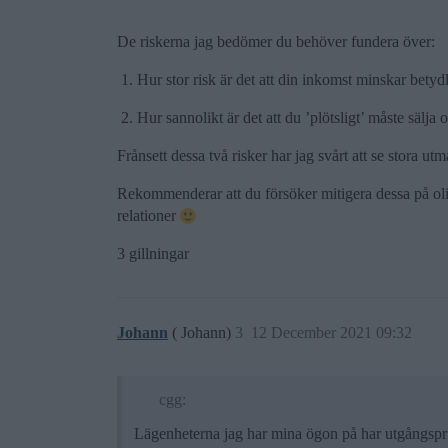
De riskerna jag bedömer du behöver fundera över:
Hur stor risk är det att din inkomst minskar bety
Hur sannolikt är det att du ’plötsligt’ måste sälj
Frånsett dessa två risker har jag svårt att se stora ut
Rekommenderar att du försöker mitigera dessa på olika
relationer
3 gillningar
Johann
( Johann)
3
12 December 2021 09:32
cgg:
Lägenheterna jag har mina ögon på har utgångspr