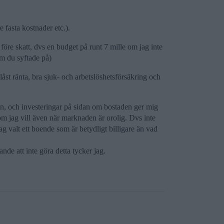
e fasta kostnader etc.).
öre skatt, dvs en budget på runt 7 mille om jag inte
lm du syftade på)
t ränta, bra sjuk- och arbetslöshetsförsäkring och
lön, och investeringar på sidan om bostaden ger mig
n om jag vill även när marknaden är orolig. Dvs inte
ag valt ett boende som är betydligt billigare än vad
ande att inte göra detta tycker jag.