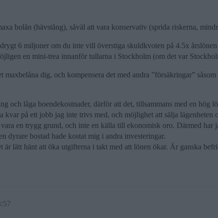
maxa bolån (hävstång), såväl att vara konservativ (sprida riskerna, mindr
ygt 6 miljoner om du inte vill överstiga skuldkvoten på 4.5x årslönen f
er möjligen en mini-trea innanför tullarna i Stockholm (om det var Stockho
t maxbelåna dig, och kompensera det med andra ”försäkringar” såsom lås
låning och låga boendekostnader, därför att det, tillsammans med en hög 
na kvar på ett jobb jag inte trivs med, och möjlighet att sälja lägenhete
l vara en trygg grund, och inte en källa till ekonomisk oro. Därmed har j
 dyrare bostad hade kostat mig i andra investeringar.
t är lätt hänt att öka utgifterna i takt med att lönen ökar. Är ganska befri
3:57