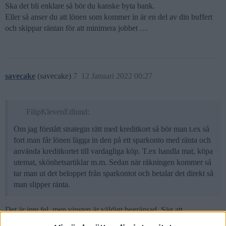
Ska det bli enklare så bör du kanske byta bank.
Eller så anser du att lönen som kommer in är en del av din buffert
och skippar räntan för att minimera jobbet …
savecake
(savecake)
7
12 Januari 2022 00:27
FilipKlevenEdlund:
Om jag förstått strategin rätt med kreditkort så bör man t.ex så
fort man får lönen lägga in den på ett sparkonto med ränta och
använda kreditkortet till vardagliga köp. T.ex handla mat, köpa
utemat, skönhetsartiklar m.m. Sedan när räkningen kommer så
tar man ut det beloppet från sparkontot och betalar det direkt så
man slipper ränta.
Det är inte fel, men vinsten är väldigt begränsad. Säg att
kreditskortsfakturan ligger på 20 000 kr/mån (vilket är högt för en