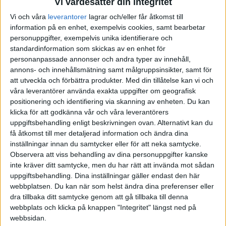
Vi värdesätter din integritet
person) så är räntan du tjänar in på sparkontot i storleksordningen
20 kr per månad på det upplägget. Inte värd pengarna om upplägget
Vi och våra
leverantorer
lagrar och/eller får åtkomst till
information på en enhet, exempelvis cookies, samt bearbetar
är det minsta krångligt. Dessutom skalar intjäningen med hur
personuppgifter, exempelvis unika identifierare och
mycket du spenderar i månaden, vilket är ett dåligt incitament
…
standardinformation som skickas av en enhet för
En enda miss med att betala kreditkortsfakturan gör också att du
personanpassade annonser och andra typer av innehåll,
kan gå back flera månader.
annons- och innehållsmätning samt målgruppsinsikter, samt för
Om du ska satsa på kreditkort välj i så fall ett med bonus (t.ex.
att utveckla och förbättra produkter.
Med din tillåtelse kan vi och
våra leverantörer använda exakta uppgifter om geografisk
Komplett), eller kör på ett gratis debetkort som har de bästa
positionering och identifiering via skanning av enheten. Du kan
funktionerna för dig. Finns t.ex. Rocker,
Lunar
, etc.
klicka för att godkänna vår och våra leverantörers
uppgiftsbehandling enligt beskrivningen ovan. Alternativt kan du
få åtkomst till mer detaljerad information och ändra dina
inställningar innan du samtycker eller för att neka samtycke.
FilipKlevenEdlund
(Filip )
8
12 Januari 2022 00:36
Observera att viss behandling av dina personuppgifter kanske
inte kräver ditt samtycke, men du har rätt att invända mot sådan
uppgiftsbehandling. Dina inställningar gäller endast den här
Självklart, det är också något jag funderat på. Är det verkligen värt
webbplatsen. Du kan när som helst ändra dina preferenser eller
den lilla cashbacken man får om det känns minsta krångligt? Det
dra tillbaka ditt samtycke genom att gå tillbaka till denna
som lockar mest är just kompletts kort som generellt verkar ha
webbplats och klicka på knappen "Integritet" längst ned på
ganska bra bonusar och rekommenderas av många. Men inte minst
webbsidan.
4% bonus på köp hos komplett.se.