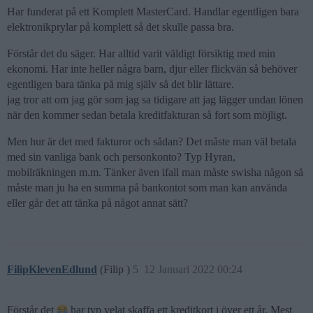
Har funderat på ett Komplett MasterCard. Handlar egentligen bara
elektronikprylar på komplett så det skulle passa bra.
Förstår det du säger. Har alltid varit väldigt försiktig med min
ekonomi. Har inte heller några barn, djur eller flickvän så behöver
egentligen bara tänka på mig själv så det blir lättare.
jag tror att om jag gör som jag sa tidigare att jag lägger undan lönen
när den kommer sedan betala kreditfakturan så fort som möjligt.
Men hur är det med fakturor och sådan? Det måste man väl betala
med sin vanliga bank och personkonto? Typ Hyran,
mobilräkningen m.m. Tänker även ifall man måste swisha någon så
måste man ju ha en summa på bankontot som man kan använda
eller går det att tänka på något annat sätt?
FilipKlevenEdlund
(Filip )
5
12 Januari 2022 00:24
Förstår det
har typ velat skaffa ett kreditkort i över ett år. Mest