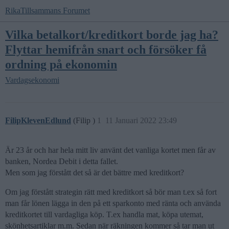
RikaTillsammans Forumet
Vilka betalkort/kreditkort borde jag ha?
Flyttar hemifrån snart och försöker få
ordning på ekonomin
Vardagsekonomi
FilipKlevenEdlund
(Filip )
1
11 Januari 2022 23:49
Är 23 år och har hela mitt liv använt det vanliga kortet men får av
banken, Nordea Debit i detta fallet.
Men som jag förstått det så är det bättre med kreditkort?
Om jag förstått strategin rätt med kreditkort så bör man t.ex så fort
man får lönen lägga in den på ett sparkonto med ränta och använda
kreditkortet till vardagliga köp. T.ex handla mat, köpa utemat,
skönhetsartiklar m.m. Sedan när räkningen kommer så tar man ut