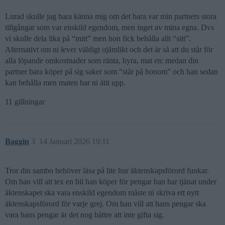
Lurad skulle jag bara känna mig om det bara var min partners stora
tillgångar som var enskild egendom, men inget av mina egna. Dvs
vi skulle dela lika på “mitt” men hon fick behålla allt “sitt”.
Alternativt om ni lever väldigt ojämlikt och det är så att du står för
alla löpande omkostnader som ränta, hyra, mat etc medan din
partner bara köper på sig saker som “står på honom” och han sedan
kan behålla men maten har ni ätit upp.
11 gillningar
Baggin
3
14 Januari 2026 19:11
Tror din sambo behöver läsa på lite hur äktenskapsförord funkar.
Om han vill att tex en bil han köper för pengar han har tjänat under
äktenskapet ska vara enskild egendom måste ni skriva ett nytt
äktenskapsförord för varje grej. Om han vill att hans pengar ska
vara hans pengar är det nog bättre att inte gifta sig.