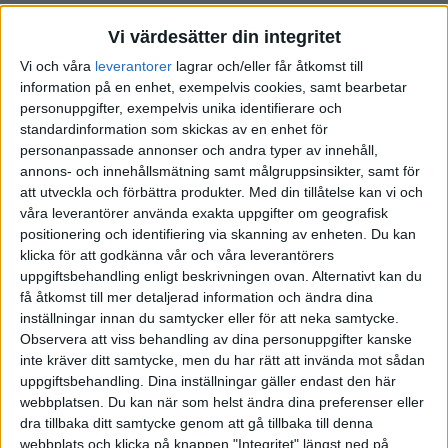
Baggin
6
14 Januari 2026 19:20
Vi värdesätter din integritet
Vi och våra
leverantorer
lagrar och/eller får åtkomst till
Oj, hade ingen aning om. Varför gifte ni er i så fall överhuvudtaget?
information på en enhet, exempelvis cookies, samt bearbetar
(Ursäkta kanske klåfingriga fråga, den var menad som ärligt
personuppgifter, exempelvis unika identifierare och
undrande)
standardinformation som skickas av en enhet för
Jag försökte kolla över att göra mitt privata pensionssparande till
personanpassade annonser och andra typer av innehåll,
annons- och innehållsmätning samt målgruppsinsikter, samt för
enskild egendom men vad jag lyckades mig läsa till so var det
att utveckla och förbättra produkter.
Med din tillåtelse kan vi och
väldigt krånglig om man fortsatte månadssparande in där.
våra leverantörer använda exakta uppgifter om geografisk
positionering och identifiering via skanning av enheten. Du kan
klicka för att godkänna vår och våra leverantörers
uppgiftsbehandling enligt beskrivningen ovan. Alternativt kan du
Mulchbug
7
14 Januari 2026 19:30
få åtkomst till mer detaljerad information och ändra dina
inställningar innan du samtycker eller för att neka samtycke.
Observera att viss behandling av dina personuppgifter kanske
Främst pga det romantiska och att visa ett starkare comittment.
inte kräver ditt samtycke, men du har rätt att invända mot sådan
Känns underbart att kunna prata om “min fru”, dela efternamn och
uppgiftsbehandling. Dina inställningar gäller endast den här
gå runt med en ring på fingret. Sen även det arvsrättsliga att vår son
webbplatsen. Du kan när som helst ändra dina preferenser eller
automatiskt även blir min (min fru har inte gifta föräldrar och det
dra tillbaka ditt samtycke genom att gå tillbaka till denna
har varit jobbigt ibland).
webbplats och klicka på knappen "Integritet" längst ned på