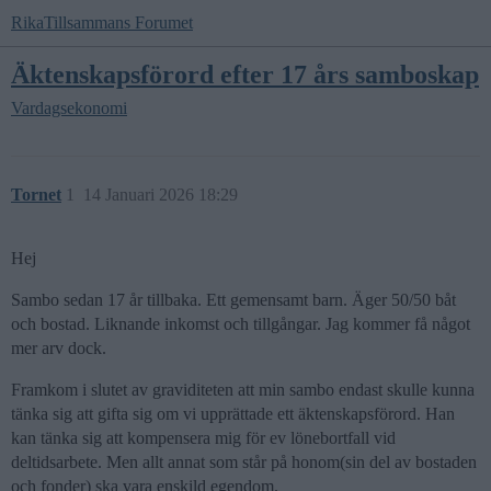
RikaTillsammans Forumet
Äktenskapsförord efter 17 års samboskap
Vardagsekonomi
Tornet
1
14 Januari 2026 18:29
Hej
Sambo sedan 17 år tillbaka. Ett gemensamt barn. Äger 50/50 båt
och bostad. Liknande inkomst och tillgångar. Jag kommer få något
mer arv dock.
Framkom i slutet av graviditeten att min sambo endast skulle kunna
tänka sig att gifta sig om vi upprättade ett äktenskapsförord. Han
kan tänka sig att kompensera mig för ev lönebortfall vid
deltidsarbete. Men allt annat som står på honom(sin del av bostaden
och fonder) ska vara enskild egendom.