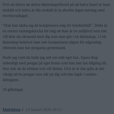
Och att skriva att skriva äktenskapsförord på att halva huset är hans
enskild och halva är din enskild är ju absolut ingen mening med
överhuvudtaget.
“Han kan tänka sig att kompensera mig för lönebortfall”. Detta är
en enorm varningsklocka för mig att than är en snåljävel som inte
vill dela sin ekonomi med dig som man gör i ett äktenskap. i I ett
äktenskap behöver man inte kompensera någon för någonting
eftersom man har pengarna gemensamt.
Hade jag varit du hade jag sett om mitt eget hus. Spara ihop
ordentligt med pengar på eget konto som han inte har tillgång till.
Stor risk att du tröttnar och vill lämna. Och är ni inte gifta är det
viktigt att ha pengar som står på dig och inte ingår i smabo-
delnignen.
10 gillningar
Mulchbug
4
14 Januari 2026 19:13