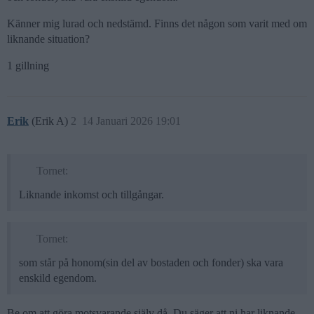
Känner mig lurad och nedstämd. Finns det någon som varit med om
liknande situation?
1 gillning
Erik
(Erik A)
2
14 Januari 2026 19:01
Tornet:
Liknande inkomst och tillgångar.
Tornet:
som står på honom(sin del av bostaden och fonder) ska vara
enskild egendom.
Be om att göra motsvarande själv då. Du säger att ni har liknande