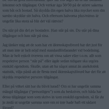
inkomst och tillgångar. Och verkar äga 50/50 på de större sakerna
som båt och bostad. Så skydda din egen halva lika mycket som din
sambo skyddar sin halva. Och eftersom halvorna plus/minus är
ungefär lika stora så blir det väl rättvist?
Du står på din del av bostaden. Han står på sin. Du står på dina
tillgångar och han står på sina.
Jag tänker mig att de som har ett äktenskapsförord har det just för
att man inte är helt nöjd med standardförfarandet vid bodelning.
Man är helt enkelt överens om att vissa saker eller t.o.m. allt som
respektive person “står på” eller ägde sedan tidigare ska utgöra
enskild egendom. Skulle, utan att ha något annat än anekdotisk
statistik, vilja påstå att de flesta med äktenskapsförord har det för att
skydda respektive persons tillgångar.
Eller på vilket sätt har du blivit lurad? Om ni har ungefär samma
mängd tillgångar (“personligen”) som du beskriver, och båda har
dessa tillgångar som som skrivs in som enskild egendom, så får du
ju ändå ut ungefär samma som om ni inte hade haft ett sådant
förord?