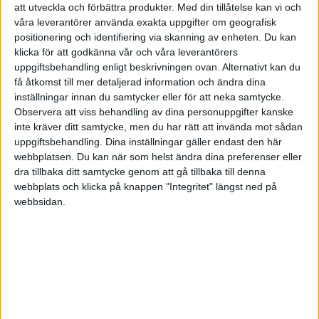
att utveckla och förbättra produkter.
Med din tillåtelse kan vi och
våra leverantörer använda exakta uppgifter om geografisk
Är (enmanskonsult med AB) inom anläggning jag med men även
positionering och identifiering via skanning av enheten. Du kan
industri och det är som du säger fler med AB än med EF men det är
klicka för att godkänna vår och våra leverantörers
nog för att många tror att allt är säkrare (mera skyddad) bara man
uppgiftsbehandling enligt beskrivningen ovan. Alternativt kan du
har AB vilket inte är helt sant om man tänker på ansvar och
få åtkomst till mer detaljerad information och ändra dina
förpliktelser som företagare. Skulle skiten träffa fläkten och man
inställningar innan du samtycker eller för att neka samtycke.
som företagare blir stämd eller orsakar ofantlig skada så är du lika
Observera att viss behandling av dina personuppgifter kanske
skyddad med EF som AB vilket egentligen mina svar handlar om
inte kräver ditt samtycke, men du har rätt att invända mot sådan
dvs försäkringar och ansvar.
uppgiftsbehandling. Dina inställningar gäller endast den här
webbplatsen. Du kan när som helst ändra dina preferenser eller
Började min karriär med EF och flera av mina kollegor det samma
dra tillbaka ditt samtycke genom att gå tillbaka till denna
men pga tex fördelar som 3:12 gör att fler väljer AB.
webbplats och klicka på knappen "Integritet" längst ned på
webbsidan.
1 gillning
Lockis
48
16 Februari 2026 08:02
L_D: