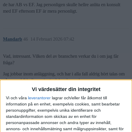
de har AB vs EF. Jag personligen skulle hellre anlita en konsult
med EF eftersom EF är mera personligt.
Mandarb
46
14 Februari 2026 07:42
Vad, intressant. Vilken del av branschen verkar du i om jag får
fråga?
Jag jobbar inom anläggning, och har i alla fall aldrig hört talas om
några enskilda firmor i min del av branschen.
Vi värdesätter din integritet
(I min nuvarande projektorganisation är vi 50 konsulter, borträknat
Vi och våra
leverantorer
lagrar och/eller får åtkomst till
projektörerna, och mig veterligen 0 enskilda firmor.)
information på en enhet, exempelvis cookies, samt bearbetar
personuppgifter, exempelvis unika identifierare och
standardinformation som skickas av en enhet för
personanpassade annonser och andra typer av innehåll,
L_D
(Levadrömmen)
47
14 Februari 2026 07:56
annons- och innehållsmätning samt målgruppsinsikter, samt för