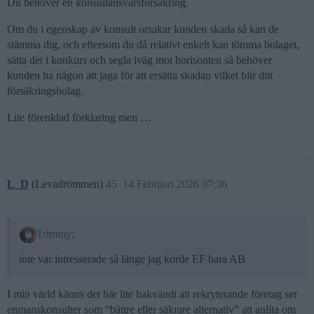
Du behöver en konsultansvarsförsäkring.
Om du i egenskap av konsult orsakar kunden skada så kan de
stämma dig, och eftersom du då relativt enkelt kan tömma bolaget,
sätta det i konkurs och segla iväg mot horisonten så behöver
kunden ha någon att jaga för att ersätta skadan vilket blir ditt
försäkringsbolag.
Lite förenklad förklaring men …
L_D
(Levadrömmen)
45
14 Februari 2026 07:36
Trimmy:
inte var intresserade så länge jag körde EF bara AB
I min värld känns det här lite bakvändt att rekryterande företag ser
enmanskonsulter som “bättre eller säkrare alternativ” att anlita om