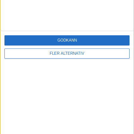
Pankman
(som ville bli bankman)
53
8 Maj 2026 14:45
Med lönen du har, stryp lyx konsumtionen tillfälligt och du slipper
10x lättare undan om du förstås inte har andra planer med bolaget.
GODKÄNN
Lockis
54
9 Maj 2026 18:56
FLER ALTERNATIV
Lönen jag har?
Lyxkonsumption?
What?
Pankman
(som ville bli bankman)
55
9 Maj 2026 19:53