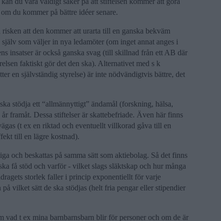
e kan du vara väldigt säker på att stiftelsen kommer att göra
tt om du kommer på bättre idéer senare.
 risken att den kommer att urarta till en ganska bekväm
 själv som väljer in nya ledamöter (om inget annat anges i
ens insatser är också ganska svag (till skillnad från ett AB där
yrelsen faktiskt gör det den ska). Alternativet med s k
er en självständig styrelse) är inte nödvändigtvis bättre, det
ska stödja ett “allmännyttigt” ändamål (forskning, hälsa,
år framåt. Dessa stiftelser är skattebefriade. Även här finns
vägas (t ex en riktad och eventuellt villkorad gåva till en
fekt till en lägre kostnad).
ttiga och beskattas på samma sätt som aktiebolag. Så det finns
ka få stöd och varför - vilket slags släktskap och hur många
idragets storlek faller i princip exponentiellt för varje
 vilket sätt de ska stödjas (helt fria pengar eller stipendier
om vad t ex mina barnbarnsbarn blir för personer och om de är