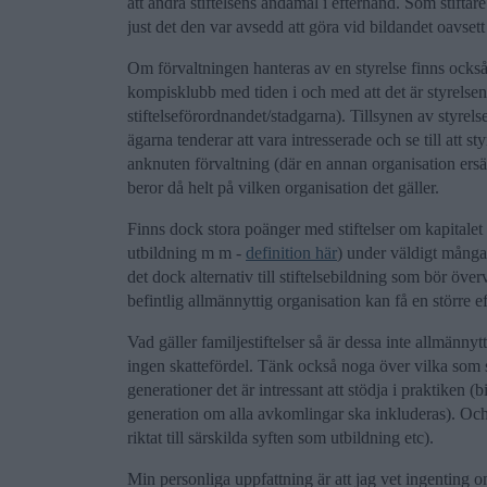
att ändra stiftelsens ändamål i efterhand. Som stiftar
just det den var avsedd att göra vid bildandet oavse
Om förvaltningen hanteras av en styrelse finns också
kompisklubb med tiden i och med att det är styrelsen
stiftelseförordnandet/stadgarna). Tillsynen av styrels
ägarna tenderar att vara intresserade och se till att st
anknuten förvaltning (där en annan organisation ersätt
beror då helt på vilken organisation det gäller.
Finns dock stora poänger med stiftelser om kapitalet 
utbildning m m -
definition här
) under väldigt många 
det dock alternativ till stiftelsebildning som bör över
befintlig allmännyttig organisation kan få en större ef
Vad gäller familjestiftelser så är dessa inte allmänny
ingen skattefördel. Tänk också noga över vilka som s
generationer det är intressant att stödja i praktiken (b
generation om alla avkomlingar ska inkluderas). Och på
riktat till särskilda syften som utbildning etc).
Min personliga uppfattning är att jag vet ingenting 