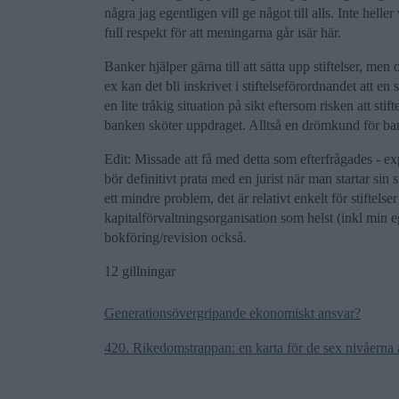
några jag egentligen vill ge något till alls. Inte hell
full respekt för att meningarna går isär här.
Banker hjälper gärna till att sätta upp stiftelser, men o
ex kan det bli inskrivet i stiftelseförordnandet att e
en lite tråkig situation på sikt eftersom risken att sti
banken sköter uppdraget. Alltså en drömkund för ban
Edit: Missade att få med detta som efterfrågades - e
bör definitivt prata med en jurist när man startar sin s
ett mindre problem, det är relativt enkelt för stiftels
kapitalförvaltningsorganisation som helst (inkl min eg
bokföring/revision också.
12 gillningar
Generationsövergripande ekonomiskt ansvar?
420. Rikedomstrappan: en karta för de sex nivåerna 