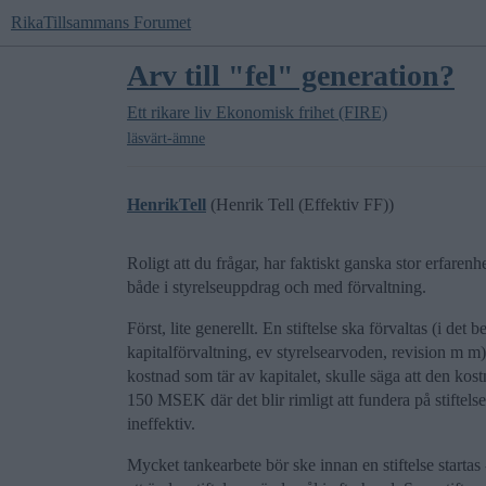
RikaTillsammans Forumet
Arv till "fel" generation?
Ett rikare liv
Ekonomisk frihet (FIRE)
läsvärt-ämne
HenrikTell
(Henrik Tell (Effektiv FF))
Roligt att du frågar, har faktiskt ganska stor erfarenhet
både i styrelseuppdrag och med förvaltning.
Först, lite generellt. En stiftelse ska förvaltas (i de
kapitalförvaltning, ev styrelsearvoden, revision m m)
kostnad som tär av kapitalet, skulle säga att den kos
150 MSEK där det blir rimligt att fundera på stiftelse
ineffektiv.
Mycket tankearbete bör ske innan en stiftelse startas