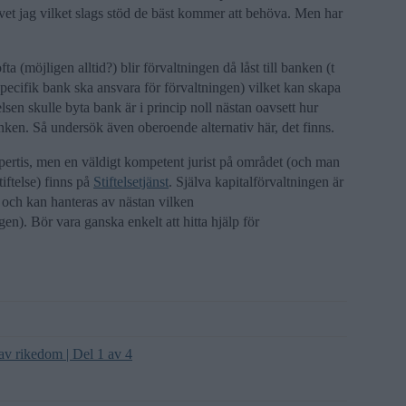
er vet jag vilket slags stöd de bäst kommer att behöva. Men har
fta (möjligen alltid?) blir förvaltningen då låst till banken (t
n specifik bank ska ansvara för förvaltningen) vilket kan skapa
ftelsen skulle byta bank är i princip noll nästan oavsett hur
ken. Så undersök även oberoende alternativ här, det finns.
xpertis, men en väldigt kompetent jurist på området (och man
tiftelse) finns på
Stiftelsetjänst
. Själva kapitalförvaltningen är
er och kan hanteras av nästan vilken
en). Bör vara ganska enkelt att hitta hjälp för
av rikedom | Del 1 av 4