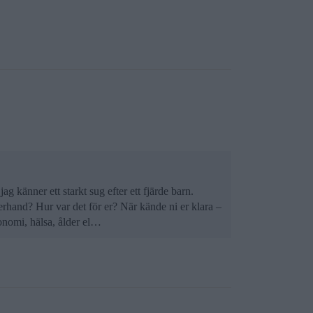
ag känner ett starkt sug efter ett fjärde barn.
terhand? Hur var det för er? När kände ni er klara –
konomi, hälsa, ålder el…