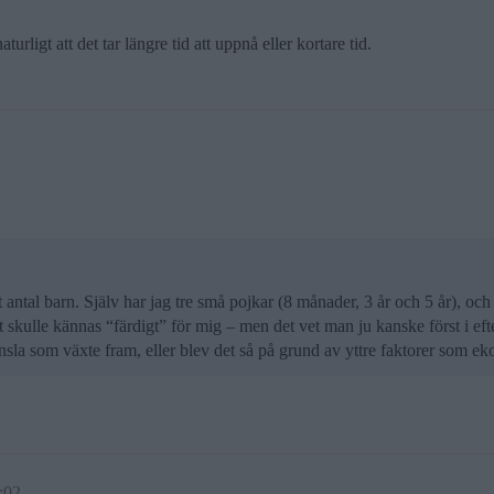
turligt att det tar längre tid att uppnå eller kortare tid.
 antal barn. Själv har jag tre små pojkar (8 månader, 3 år och 5 år), och j
et skulle kännas “färdigt” för mig – men det vet man ju kanske först i ef
känsla som växte fram, eller blev det så på grund av yttre faktorer som e
:02