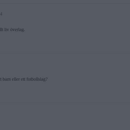
34
lt liv överlag.
barn eller ett fotbollslag?