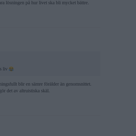
a lösningen på hur livet ska bli mycket bättre.
s liv
ningsfullt blir en sämre förälder än genomsnittet.
ör det av altruistiska skäl.