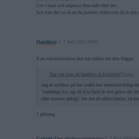
Lev i nuet och anpassa dina mål efter det.
Sen kan det va så att du justerar målet och då är det na
Handlarn
5
7 Juni 2025 09:02
Kan rekommendera den här tråden för den frågan.
När vet man att familjen är komplett?
Övrigt
Jag är nyfiken på hur andra har resonerat kring sitt
Samtidigt tror jag att fyra barn är den gräns där d
eller kanske aldrig? Var det ett aktivt beslut, en 
1 gillning
Gabriel
(Den obotlige optimisten)
6
7 Juni 2025 09