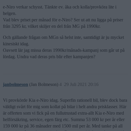
e-Niro verkar schysst. Tänkte ev. åka och kolla/provköra lite i
helgen.
Vad blev priset per månad för e-Niro? Ser ut att nu ligga på priser
från 3295 kr, vilket skiljer en del från MG på 1990kr.
Och gällande frågan om MGn så helst inte, samtidigt är ju mycket
kinesiskt idag.
Oavsett lär jag missa deras 1990kr/månads-kampanj som går ut på
lördag. Undra vad deras pris blir efter kampanjen?
janbolmeson
(Jan Bolmeson)
4
29 Juli 2021 20:16
Vi provkörde Kia e-Niro idag. Superfin rationell bil, blev dock bara
väldigt svårt för mig som kollat på bilar i helt andra prisklasser. Här
är offerten som vi fick på en fullutrustad extra-allt Kia e-Niro med
helförsäkring, service, egen färg etc. Summa 53 000 kr per år eller
159 000 kr på 36 månader med 1500 mil per år. Med tanke på all