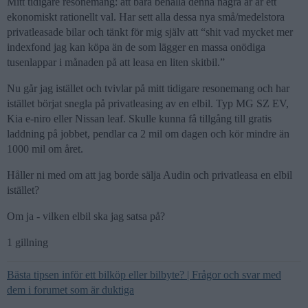
Mitt tidigare resonemang: att bara behålla denna några år är ett
ekonomiskt rationellt val. Har sett alla dessa nya små/medelstora
privatleasade bilar och tänkt för mig själv att “shit vad mycket mer
indexfond jag kan köpa än de som lägger en massa onödiga
tusenlappar i månaden på att leasa en liten skitbil.”
Nu går jag istället och tvivlar på mitt tidigare resonemang och har
istället börjat snegla på privatleasing av en elbil. Typ MG SZ EV,
Kia e-niro eller Nissan leaf. Skulle kunna få tillgång till gratis
laddning på jobbet, pendlar ca 2 mil om dagen och kör mindre än
1000 mil om året.
Håller ni med om att jag borde sälja Audin och privatleasa en elbil
istället?
Om ja - vilken elbil ska jag satsa på?
1 gillning
Bästa tipsen inför ett bilköp eller bilbyte? | Frågor och svar med
dem i forumet som är duktiga