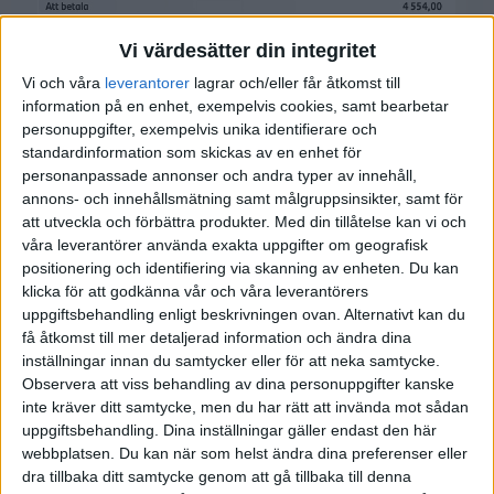
Vi värdesätter din integritet
Där är mitt pris för mellanmodellen (Advance Plus), då ingår:
service, försäkring, assistans, vinterdäck, svart lack, gummimattor.
Vi och våra
leverantorer
lagrar och/eller får åtkomst till
information på en enhet, exempelvis cookies, samt bearbetar
Jag fick med svart lack och gummimattor utan extra kostnad, samt
personuppgifter, exempelvis unika identifierare och
200 kr ca i rabatt på vinterdäcken. Det som tillkommer är däckskifte
standardinformation som skickas av en enhet för
och förvaring samt årsskatt på 300 någonting.
personanpassade annonser och andra typer av innehåll,
annons- och innehållsmätning samt målgruppsinsikter, samt för
att utveckla och förbättra produkter.
Med din tillåtelse kan vi och
våra leverantörer använda exakta uppgifter om geografisk
positionering och identifiering via skanning av enheten. Du kan
Bowser
(Bowser)
6
29 Juli 2021 20:20
klicka för att godkänna vår och våra leverantörers
uppgiftsbehandling enligt beskrivningen ovan. Alternativt kan du
Du hittade en bättre kampanj än mig
i ditt pris ingår dock inte
få åtkomst till mer detaljerad information och ändra dina
vinterdäck va?
inställningar innan du samtycker eller för att neka samtycke.
Observera att viss behandling av dina personuppgifter kanske
inte kräver ditt samtycke, men du har rätt att invända mot sådan
uppgiftsbehandling. Dina inställningar gäller endast den här
webbplatsen. Du kan när som helst ändra dina preferenser eller
Bowser
(Bowser)
7
29 Juli 2021 20:25
dra tillbaka ditt samtycke genom att gå tillbaka till denna