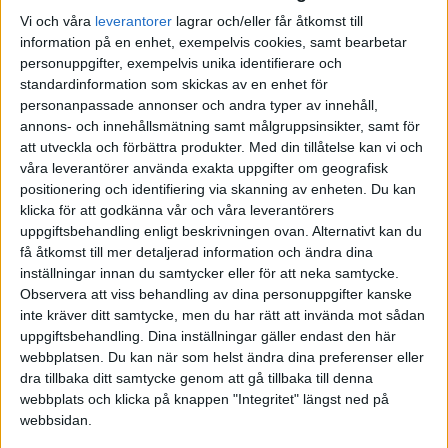
När jag inte var villig att göra det tyckte han jag skulle betala för en
Vi och våra
leverantorer
lagrar och/eller får åtkomst till
taxi så han kunde få hem sängen.
information på en enhet, exempelvis cookies, samt bearbetar
personuppgifter, exempelvis unika identifierare och
6 gillningar
standardinformation som skickas av en enhet för
personanpassade annonser och andra typer av innehåll,
annons- och innehållsmätning samt målgruppsinsikter, samt för
att utveckla och förbättra produkter.
Med din tillåtelse kan vi och
FallenFetaOst
(Hemlig man)
29
7 Juni 2024 07:50
våra leverantörer använda exakta uppgifter om geografisk
positionering och identifiering via skanning av enheten. Du kan
klicka för att godkänna vår och våra leverantörers
Just att sälja saker för “0” kr går inte. Då är det massa knarkare som
uppgiftsbehandling enligt beskrivningen ovan. Alternativt kan du
hör av sig och inte dyker upp osv
få åtkomst till mer detaljerad information och ändra dina
Skänka saker är typ det svåraste!
inställningar innan du samtycker eller för att neka samtycke.
Observera att viss behandling av dina personuppgifter kanske
inte kräver ditt samtycke, men du har rätt att invända mot sådan
uppgiftsbehandling. Dina inställningar gäller endast den här
webbplatsen. Du kan när som helst ändra dina preferenser eller
Rensvind
30
7 Juni 2024 08:01
dra tillbaka ditt samtycke genom att gå tillbaka till denna
webbplats och klicka på knappen "Integritet" längst ned på
webbsidan.
2 st spikpistoler (tryckluft) den ena var i nyskick (såg oanvänd ut),
den andra var använd men välvårdad. Fick dessutom med spik till