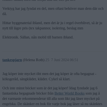
Verktyg har jag fyndat en del, men oftast behöver man dem där och
då.
Hittar byggmaterial ibland, men det är ju i regel överblivet, så är ju
nytt till lägre pris (tex takpannor, isolering, beslag mm
Elektronik. Sällan, nån mobil till barnen ibland.
tankespjarn
(Helena Roth)
25
7 Juni 2024 06:51
Jag köper inte mycket öht men det jag köper är ofta begagnat -
köksgeråd, sängkläder, kläder. Cykel så klart.
Och inte minst böcker som är det jag köper! Idag fyndade jag 6
fantastiska begagnade böcker från
Better World Books
som jag å
det varmaste rekommenderar till alla som likt jag läser mycket på
engelska. De skänker en bok för varje bok jag läser så nu skänktes