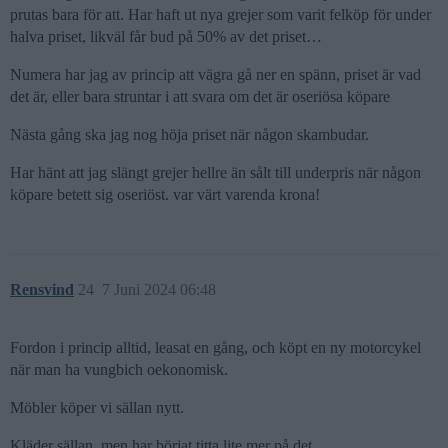
prutas bara för att. Har haft ut nya grejer som varit felköp för under
halva priset, likväl får bud på 50% av det priset…
Numera har jag av princip att vägra gå ner en spänn, priset är vad
det är, eller bara struntar i att svara om det är oseriösa köpare
Nästa gång ska jag nog höja priset när någon skambudar.
Har hänt att jag slängt grejer hellre än sålt till underpris när någon
köpare betett sig oseriöst. var värt varenda krona!
Rensvind
24
7 Juni 2024 06:48
Fordon i princip alltid, leasat en gång, och köpt en ny motorcykel
när man ha vungbich oekonomisk.
Möbler köper vi sällan nytt.
Kläder sällan, men har börjat titta lite mer på det.