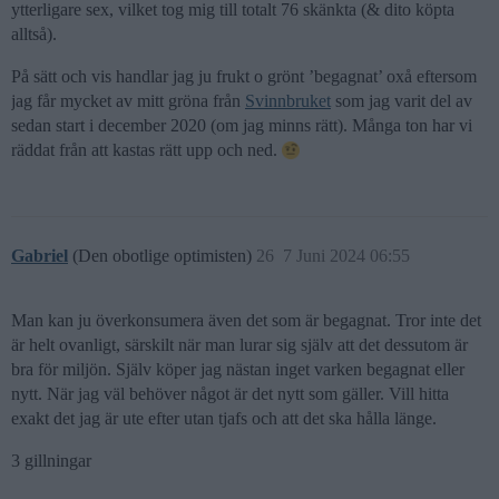
ytterligare sex, vilket tog mig till totalt 76 skänkta (& dito köpta
alltså).
På sätt och vis handlar jag ju frukt o grönt ’begagnat’ oxå eftersom
jag får mycket av mitt gröna från
Svinnbruket
som jag varit del av
sedan start i december 2020 (om jag minns rätt). Många ton har vi
räddat från att kastas rätt upp och ned.
Gabriel
(Den obotlige optimisten)
26
7 Juni 2024 06:55
Man kan ju överkonsumera även det som är begagnat. Tror inte det
är helt ovanligt, särskilt när man lurar sig själv att det dessutom är
bra för miljön. Själv köper jag nästan inget varken begagnat eller
nytt. När jag väl behöver något är det nytt som gäller. Vill hitta
exakt det jag är ute efter utan tjafs och att det ska hålla länge.
3 gillningar