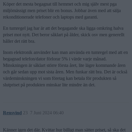
Köper det mesta begagnat till hemmet och mig själv mest pga
miljömässigt men priset blir en bonus. Jobbar även med att sälja
rekonditionerade telefoner och laptops med garanti.
En tumregel jag har är att det begagande ska ligga omkring halva
priset mot nytt. Det beror såklart på ålder, skick osv men generellt
håller det rätt bra.
Inom elektronik använder kan man använda en tumregel med att en
begagnad telefon/dator förlorar 5% i värde varje månad.
Minskningen är såklart större första året, lite lägre kommande åren
och går sedan upp mot sista åren. Men funkar rätt bra. Det är också
värdeminskningen vi som företag kan betala för produkten så
slutpriset på produkten minskar lite mindre än det.
Rensvind
23
7 Juni 2024 06:40
Känner igen det där. Kvittar hur billigt man sätter priset, så ska det