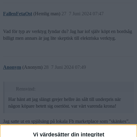
FallenFetaOst
(Hemlig man)
27
7 Juni 2024 07:47
Vad för typ av verktyg fyndar du? Jag har iof själv köpt en bordsåg
billigt men annars är jag lite skeptisk till elektriska verktyg.
Anonym
(Anonym)
28
7 Juni 2024 07:49
Rensvind:
Har hänt att jag slängt grejer hellre än sålt till underpris när
någon köpare betett sig oseriöst. var värt varenda krona!
Jag satte ut en spjälsäng på lokala Fb marketplace som ”skänkes”.
En snubbe hörde av sig och frågade om jag kunde köra hem den till
Vi värdesätter din integritet
honom för den gick inte in i hans lilla bil (?).