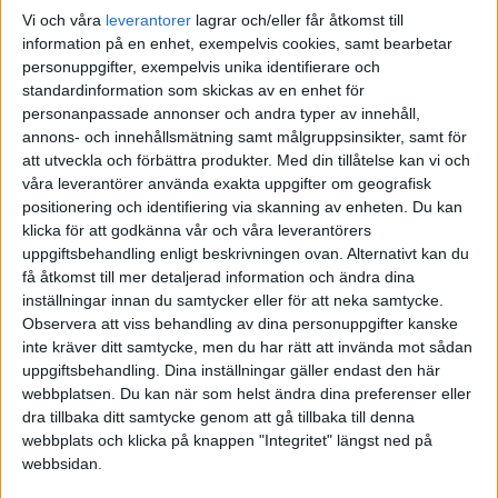
Välkommen till forumet!
Vi och våra
leverantorer
lagrar och/eller får åtkomst till
information på en enhet, exempelvis cookies, samt bearbetar
Jag skulle rekommendera att investera ca 1-3 timmar INNAN du
personuppgifter, exempelvis unika identifierare och
gör något med att gå genom följande två avsnitt:
standardinformation som skickas av en enhet för
personanpassade annonser och andra typer av innehåll,
RikaTillsammans
annons- och innehållsmätning samt målgruppsinsikter, samt för
att utveckla och förbättra produkter.
Med din tillåtelse kan vi och
Spara och investera rätt och lätt 2024!
våra leverantörer använda exakta uppgifter om geografisk
| Kom-igång guide #99
positionering och identifiering via skanning av enheten. Du kan
klicka för att godkänna vår och våra leverantörers
Konkreta tips, råd och verktyg för ett framgångsrikt sparande i
uppgiftsbehandling enligt beskrivningen ovan. Alternativt kan du
linje med forskningen. Guldkorn från 27 års sparande.
få åtkomst till mer detaljerad information och ändra dina
inställningar innan du samtycker eller för att neka samtycke.
Observera att viss behandling av dina personuppgifter kanske
och
inte kräver ditt samtycke, men du har rätt att invända mot sådan
uppgiftsbehandling. Dina inställningar gäller endast den här
RikaTillsammans – 24 Mar 24
webbplatsen. Du kan när som helst ändra dina preferenser eller
dra tillbaka ditt samtycke genom att gå tillbaka till denna
Finansiell rådgivning: tips och råd |
webbplats och klicka på knappen "Integritet" längst ned på
Allt du behöver veta #351
webbsidan.
Det finns stöd för att finansiella rådgivare kan skapa mervärde