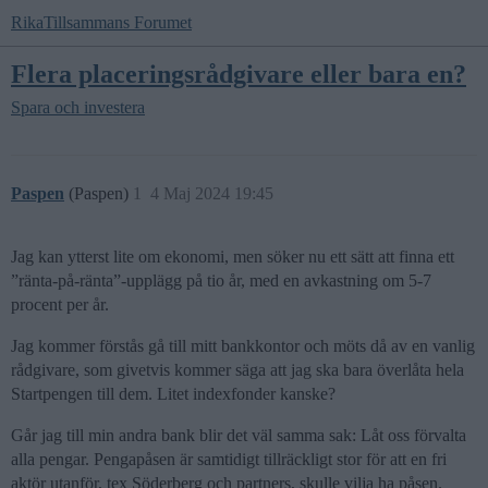
RikaTillsammans Forumet
Flera placeringsrådgivare eller bara en?
Spara och investera
Paspen
(Paspen)
1
4 Maj 2024 19:45
Jag kan ytterst lite om ekonomi, men söker nu ett sätt att finna ett
”ränta-på-ränta”-upplägg på tio år, med en avkastning om 5-7
procent per år.
Jag kommer förstås gå till mitt bankkontor och möts då av en vanlig
rådgivare, som givetvis kommer säga att jag ska bara överlåta hela
Startpengen till dem. Litet indexfonder kanske?
Går jag till min andra bank blir det väl samma sak: Låt oss förvalta
alla pengar. Pengapåsen är samtidigt tillräckligt stor för att en fri
aktör utanför, tex Söderberg och partners, skulle vilja ha påsen.