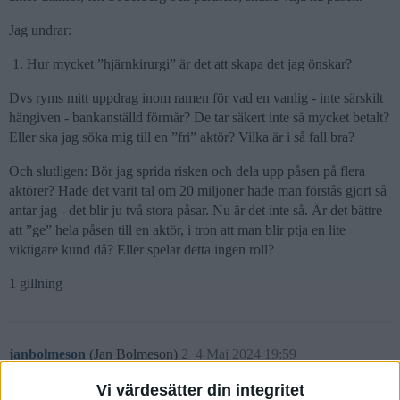
Jag undrar:
Hur mycket ”hjärnkirurgi” är det att skapa det jag önskar?
Dvs ryms mitt uppdrag inom ramen för vad en vanlig - inte särskilt
hängiven - bankanställd förmår? De tar säkert inte så mycket betalt?
Eller ska jag söka mig till en ”fri” aktör? Vilka är i så fall bra?
Och slutligen: Bör jag sprida risken och dela upp påsen på flera
aktörer? Hade det varit tal om 20 miljoner hade man förstås gjort så
antar jag - det blir ju två stora påsar. Nu är det inte så. Är det bättre
att ”ge” hela påsen till en aktör, i tron att man blir ptja en lite
viktigare kund då? Eller spelar detta ingen roll?
1 gillning
janbolmeson
(Jan Bolmeson)
2
4 Maj 2024 19:59
Vi värdesätter din integritet