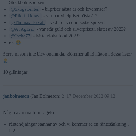
Stockholmsbörsen.
- bilpriser nästa år och leveranser?
@Skogstomten
- var har vi elpriset nästa år?
@Rikkitikkitavi
- vad tror vi om bostadspriser?
@Thomas_Ekvall
- var står guld och silverpriset i slutet av 2023?
@AuAgEric
- bästa globalfond 2023?
@Jacke77
etc
Sorry ni som inte blev onämnda, glömmer alltid någon i dessa listor.
10 gillningar
janbolmeson
(Jan Bolmeson)
2
17 December 2022 09:12
Några av mina förutsägelser:
räntehöjningar stannar av och vi kommer se en räntesänkning i
H2