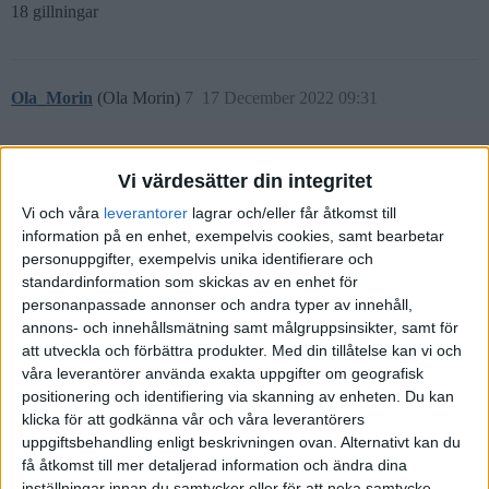
18 gillningar
Ola_Morin
(Ola Morin)
7
17 December 2022 09:31
The more the merrier tänker jag… tycker denna tråden kan få vara
Vi värdesätter din integritet
det vi kollar utfallet på senare kring nästa års julbord…
Vi och våra
leverantorer
lagrar och/eller får åtkomst till
Jag vill höra allas åsikter, men gärna tänket bakom slutsatserna!
information på en enhet, exempelvis cookies, samt bearbetar
personuppgifter, exempelvis unika identifierare och
Återkommer under helgen men mina spådomar!
standardinformation som skickas av en enhet för
9 gillningar
personanpassade annonser och andra typer av innehåll,
annons- och innehållsmätning samt målgruppsinsikter, samt för
att utveckla och förbättra produkter.
Med din tillåtelse kan vi och
våra leverantörer använda exakta uppgifter om geografisk
JFB
(JFB)
8
17 December 2022 10:54
positionering och identifiering via skanning av enheten. Du kan
klicka för att godkänna vår och våra leverantörers
uppgiftsbehandling enligt beskrivningen ovan. Alternativt kan du
Min killgissnig för börsen är -25%. Baserat på historik för S&P
få åtkomst till mer detaljerad information och ändra dina
(som utgör ca 50% på globalt index) som i snitt fallit 25% från det
inställningar innan du samtycker eller för att neka samtycke.