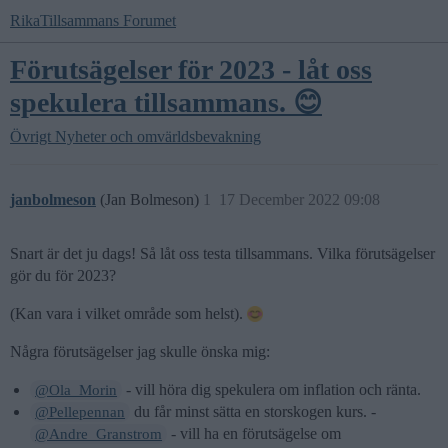
RikaTillsammans Forumet
Förutsägelser för 2023 - låt oss
spekulera tillsammans. 😊
Övrigt
Nyheter och omvärldsbevakning
janbolmeson
(Jan Bolmeson)
1
17 December 2022 09:08
Snart är det ju dags! Så låt oss testa tillsammans. Vilka förutsägelser
gör du för 2023?
(Kan vara i vilket område som helst).
Några förutsägelser jag skulle önska mig:
- vill höra dig spekulera om inflation och ränta.
@Ola_Morin
du får minst sätta en storskogen kurs. -
@Pellepennan
- vill ha en förutsägelse om
@Andre_Granstrom