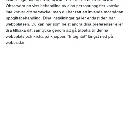
att FED
slutat höja
räntan. Börsoron flyttar mao från inflation till
Observera att viss behandling av dina personuppgifter kanske
lågkonjunktur med krympande företagsvinster inflationsjusterat.
inte kräver ditt samtycke, men du har rätt att invända mot sådan
uppgiftsbehandling. Dina inställningar gäller endast den här
Stockholmsbörsen faller sannolikt mer pga SEK som riskvaluta. I
webbplatsen. Du kan när som helst ändra dina preferenser eller
andra vågskålen ligger ett NATO medlemskap då risken för Sverige
dra tillbaka ditt samtycke genom att gå tillbaka till denna
nog skulle ses som lägre vilket skulle kunna begränsa nersidan.
webbplats och klicka på knappen "Integritet" längst ned på
webbsidan.
Jag tror på ett långt utdraget inflationsscenario. När inflationen nått
så högt som nu så har det historiskt tagit årtionde eller så att värka
ut.
Black swan (ok, halvdassig-grå-svan) är att Kinas ekonomi
kraschar pga helt galen hantering av pandemin.
Räntor/obligationer gör comeback som investering inom något år.
Storskogen går till 4 kr. Pellepennan jublar. Vi som är långsiktiga
fyller på innehav. Kursen återhämtar sig inte under 2023 dock.
Björnig JFB
14 gillningar