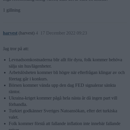
1 gillning
harvest
(harvest)
4
17 December 2022 09:23
Jag tror på att:
Levnadsomkostnaderna blir allt för dyra, folk kommer behöva
sälja sin hus/lägenheter.
Arbetslösheten kommer bli högre när efterfrågan klingar av och
företag går i konkurs.
Börsen kommer vända upp den dag FED signalerar sänkta
räntor.
Ukraina-kriget kommer pågå hela nästa år då ingen part vill
förhandla.
Turkiet godkänner Sveriges Natoansökan, efter det turkiska
valet.
Folk kommer förstå att fallande inflation inte innebär fallande
priser.