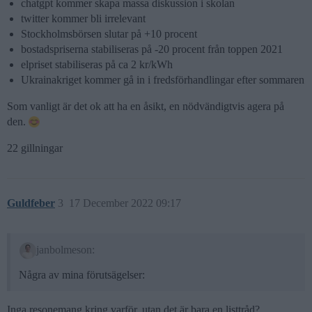
chatgpt kommer skapa massa diskussion i skolan
twitter kommer bli irrelevant
Stockholmsbörsen slutar på +10 procent
bostadspriserna stabiliseras på -20 procent från toppen 2021
elpriset stabiliseras på ca 2 kr/kWh
Ukrainakriget kommer gå in i fredsförhandlingar efter sommaren
Som vanligt är det ok att ha en åsikt, en nödvändigtvis agera på
den.
22 gillningar
Guldfeber
3
17 December 2022 09:17
janbolmeson:
Några av mina förutsägelser:
Inga resonemang kring varför, utan det är bara en listtråd?