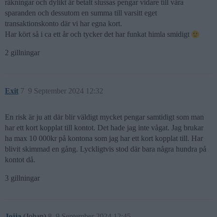
räkningar och dylikt är betalt slussas pengar vidare till våra
sparanden och dessutom en summa till varsitt eget
transaktionskonto där vi har egna kort.
Har kört så i ca ett år och tycker det har funkat himla smidigt
2 gillningar
Exit
7
9 September 2024 12:32
En risk är ju att där blir väldigt mycket pengar samtidigt som man
har ett kort kopplat till kontot. Det hade jag inte vågat. Jag brukar
ha max 10 000kr på kontona som jag har ett kort kopplat till. Har
blivit skimmad en gång. Lyckligtvis stod där bara några hundra på
kontot då.
3 gillningar
Jojja
(Johan)
8
9 September 2024 12:45