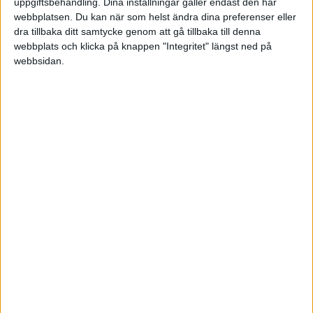
uppgiftsbehandling. Dina inställningar gäller endast den här
4 gillningar
webbplatsen. Du kan när som helst ändra dina preferenser eller
dra tillbaka ditt samtycke genom att gå tillbaka till denna
webbplats och klicka på knappen "Integritet" längst ned på
webbsidan.
simino
(Professor Kalkyl)
9
9 September 2024 15:11
Jag är principiellt emot. Jag tycker att varje vuxen av integritetsskäl
ska ha en del privat. Däremot kan man mycket väl ha gemensamma
konton för stora delar av ekonomin men att ha sin egen kontroll
över lönekontot är icke förhandlingsbart för min del.
7 gillningar
Susanna_Be
(Susanna Bergström)
10
9 September 2024 16:59
Låter smidigt! Får man fråga vad ni använder för bank?