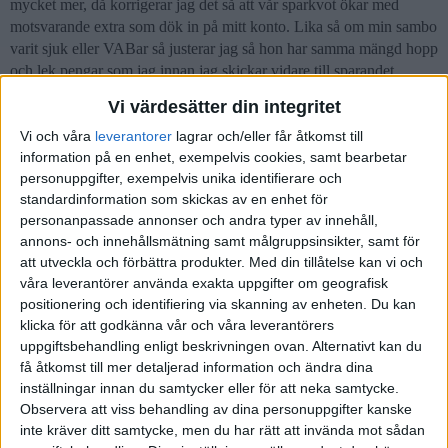
mycket mer, då korrigerar jag det så att vår sparkvot ökar med
motsvarande extra som dök in på mitt konto. Lika så om min sambo
varit sjuk eller VABar så justerar jag så hon har samma mängd hopp
och lek pengar som jag innan jag skickar vidare till sparandet.
Vi värdesätter din integritet
Anldningen till att vi har valt att göra på detta viset är att vi vill
kunna slösa med våra hopp och lek pengar eller spara dem till något
Vi och våra
leverantorer
lagrar och/eller får åtkomst till
som man normalt hade viljat ta upp med sin partner innan man
information på en enhet, exempelvis cookies, samt bearbetar
köpte. Det kan vara nått dyrare smycke, en handväska eller i mitt
personuppgifter, exempelvis unika identifierare och
fall en dyrare klocka. Nu får man kännslan av att det är OK att
standardinformation som skickas av en enhet för
spendera utan att behöva fråga vad partnern tycker om att man vill
personanpassade annonser och andra typer av innehåll,
lägga X på Y.
annons- och innehållsmätning samt målgruppsinsikter, samt för
att utveckla och förbättra produkter.
Med din tillåtelse kan vi och
Det gör också att hon inte ser när jag köpt blommor eller bokat en
våra leverantörer använda exakta uppgifter om geografisk
spahelg som jag vill överraska med
positionering och identifiering via skanning av enheten. Du kan
klicka för att godkänna vår och våra leverantörers
Utöver risken att tappa lite spänning i livet så finns det en rejäl risk
uppgiftsbehandling enligt beskrivningen ovan. Alternativt kan du
med låsta tillgångar om någon av oss skulle gå bort och den andra
få åtkomst till mer detaljerad information och ändra dina
då inte har några kort som fungerar(Autogiro löper normalt på tills
inställningar innan du samtycker eller för att neka samtycke.
pengarna är slut, men du kan inte använda kort eller ta ut pengar
Observera att viss behandling av dina personuppgifter kanske
innan boupptäckningen/arvsskiftet).
inte kräver ditt samtycke, men du har rätt att invända mot sådan