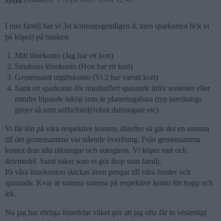
I min familj har vi 3st konton(egentligen 4, men sparkontot fick vi
på köpet) på banken.
Mitt lönekonto (Jag har ett kort)
Smabons lönekonto (Hon har ett kort)
Gemensamt utgiftskonto (Vi 2 har varsitt kort)
Samt ett sparkonto för minibuffert sparande inför semester eller
mindre löpande inköp som är planeringsbara (typ inrednings
grejer så som soffa/fotölj/robot damsugare etc)
Vi får lön på våra respektive konton, därefter så går det en summa
till det gemensamma via stående överförng. Från gemensamma
kontot dras alla räkningar och autogiron. Vi köper mat och
drivmedel. Samt saker som vi gör ihop som familj.
På våra lönekonton skickas även pengar till våra fonder och
sparande. Kvar är samma summa på respektive konto för hopp och
lek.
Nu jag har rörliga lönedelar vilket gör att jag ofta får in vesäntligt