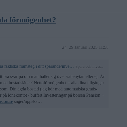
tala förmögenhet?
24
29 Januari 2025 11:58
Räkna ut din nettoförmögenhet för att följa dina faktiska framsteg i ditt sparande/investerande
Spara och investera
 bra svar på om man håller sig över vattenytan eller ej. Är
med bostadslånet? Nettoförmögenhet = alla dina tillgångar
r som: Din ägda bostad (jag kör med automatiska gratis-
r på lönekontot / buffert Investeringar på börsen Pension +
sion.se
säger/uppska…