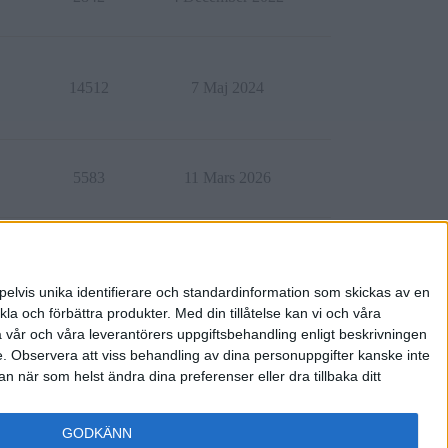
14512
7 Maj 2024
5583
11 Mars 2026
9763
19 Februari 2026
pelvis unika identifierare och standardinformation som skickas av en
la och förbättra produkter.
Med din tillåtelse kan vi och våra
a vår och våra leverantörers uppgiftsbehandling enligt beskrivningen
e.
Observera att viss behandling av dina personuppgifter kanske inte
 när som helst ändra dina preferenser eller dra tillbaka ditt
GODKÄNN