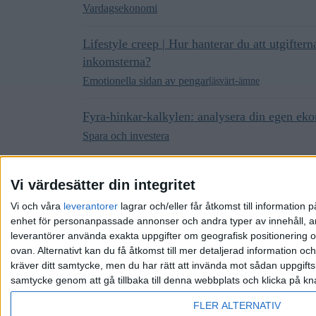
Vardagsekonomi
Lifestyle creep | Hur hanterar du att utgifter
inkomsterna?
Emotionella sidan av pengar
läsvärt-ämne
Fyra-hinkar-kalkylen: analysera din egen ek
Spara och investera
Hur budgeterar ni?
Vi värdesätter din integritet
Övrigt
Vi och våra
leverantorer
lagrar och/eller får åtkomst till informatio
enhet för personanpassade annonser och andra typer av innehåll, ann
leverantörer använda exakta uppgifter om geografisk positionering oc
ovan. Alternativt kan du få åtkomst till mer detaljerad information oc
kräver ditt samtycke, men du har rätt att invända mot sådan uppgifts
samtycke genom att gå tillbaka till denna webbplats och klicka på kn
Hem
Kategorier
Riktlinjer
Villkor
Integrit
FLER ALTERNATIV