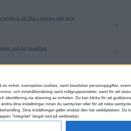
na tenderar att öka i samma takt som
58
onomi utifrån modellen
89
36
n på en enhet, exempelvis cookies, samt bearbetar personuppgifter, exem
ons- och innehållsmätning samt målgruppsinsikter, samt för att utveck
h identifiering via skanning av enheten. Du kan klicka för att godkänn
h ändra dina inställningar innan du samtycker eller för att neka samtyck
behandling. Dina inställningar gäller endast den här webbplatsen. Du kan
appen "Integritet" längst ned på webbsidan.
etspolicy