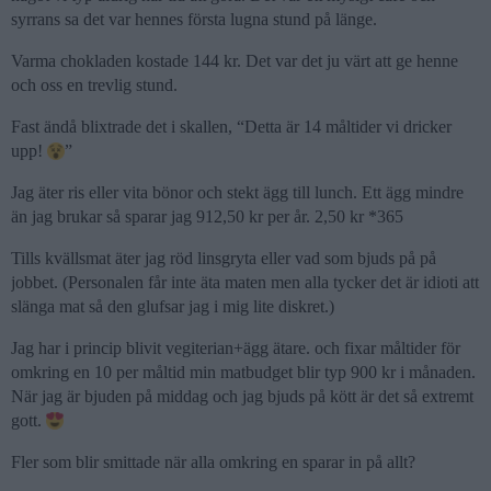
syrrans sa det var hennes första lugna stund på länge.
Varma chokladen kostade 144 kr. Det var det ju värt att ge henne
och oss en trevlig stund.
Fast ändå blixtrade det i skallen, “Detta är 14 måltider vi dricker
upp!
”
Jag äter ris eller vita bönor och stekt ägg till lunch. Ett ägg mindre
än jag brukar så sparar jag 912,50 kr per år. 2,50 kr *365
Tills kvällsmat äter jag röd linsgryta eller vad som bjuds på på
jobbet. (Personalen får inte äta maten men alla tycker det är idioti att
slänga mat så den glufsar jag i mig lite diskret.)
Jag har i princip blivit vegiterian+ägg ätare. och fixar måltider för
omkring en 10 per måltid min matbudget blir typ 900 kr i månaden.
När jag är bjuden på middag och jag bjuds på kött är det så extremt
gott.
Fler som blir smittade när alla omkring en sparar in på allt?