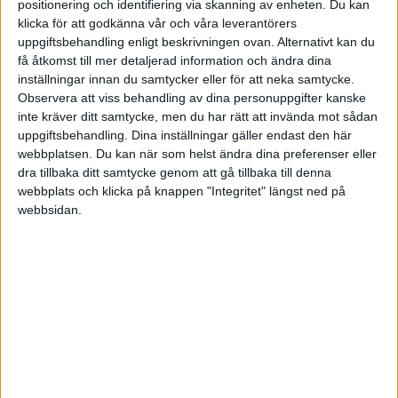
positionering och identifiering via skanning av enheten. Du kan
havregrynsgröt (nej, ingen stor överdrift faktiskt).
Då var jag
klicka för att godkänna vår och våra leverantörers
“hel-Günthrad” utan att veta om det. Men det var snarare en
uppgiftsbehandling enligt beskrivningen ovan. Alternativt kan du
reaktion på hur alla andra levde upp hela studielånet. Idag är min
få åtkomst till mer detaljerad information och ändra dina
sparsamhet en konsekvens av utvärdering av vad som betyder något
inställningar innan du samtycker eller för att neka samtycke.
för mig Hämtmat har ett syfte ibland, restaurangbesök likaså, men
Observera att viss behandling av dina personuppgifter kanske
blir det rutin kan det kvitta och då lagar jag hellre mat själv, det är ju
inte kräver ditt samtycke, men du har rätt att invända mot sådan
faktiskt också kul och oftast minst lika gott.
uppgiftsbehandling. Dina inställningar gäller endast den här
webbplatsen. Du kan när som helst ändra dina preferenser eller
Men börjar du kapa ner två ägg till ett för att på årsbasis få ihop till
dra tillbaka ditt samtycke genom att gå tillbaka till denna
tresiffrigt så känns det deppigt.
webbplats och klicka på knappen "Integritet" längst ned på
webbsidan.
3 gillningar
Maximus
(Kalle Anka)
7
5 Januari 2023 10:36
Nä, det är jag medveten om. Är dock lite rädd för/trött på relationer
just nu.
Så bara jag mår bra så kan jag väl köra på.