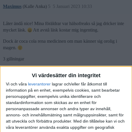
Maximus
(Kalle Anka)
5
5 Januari 2023 10:33
Låter ändå nice! Mina föräldrar var hälsofreaks så jag dricker inte
mycket läsk.
Att avstå läsk kostar mig ingenting.
Dock är coca cola rena medicinen om man känner sig orolig i
magen.
3 gillningar
Vi värdesätter din integritet
angaudlinn
(Ömsint men skojfrisk)
6
5 Januari 2023 10:35
Vi och våra
leverantorer
lagrar och/eller får åtkomst till
information på en enhet, exempelvis cookies, samt bearbetar
personuppgifter, exempelvis unika identifierare och
standardinformation som skickas av en enhet för
Maximus:
personanpassade annonser och andra typer av innehåll,
Fler som blir smittade när alla omkring en sparar in på allt?
annons- och innehållsmätning samt målgruppsinsikter, samt för
att utveckla och förbättra produkter.
Med din tillåtelse kan vi och
våra leverantörer använda exakta uppgifter om geografisk
Jag levde under studieåren på bidragsdelen, nudlar och