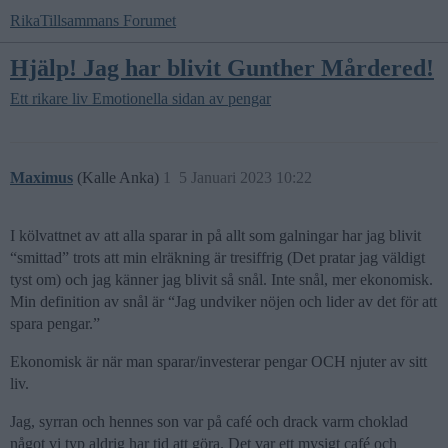
RikaTillsammans Forumet
Hjälp! Jag har blivit Gunther Mårdered!
Ett rikare liv
Emotionella sidan av pengar
Maximus
(Kalle Anka)
1
5 Januari 2023 10:22
I kölvattnet av att alla sparar in på allt som galningar har jag blivit
“smittad” trots att min elräkning är tresiffrig (Det pratar jag väldigt
tyst om) och jag känner jag blivit så snål. Inte snål, mer ekonomisk.
Min definition av snål är “Jag undviker nöjen och lider av det för att
spara pengar.”
Ekonomisk är när man sparar/investerar pengar OCH njuter av sitt
liv.
Jag, syrran och hennes son var på café och drack varm choklad
något vi typ aldrig har tid att göra. Det var ett mysigt café och