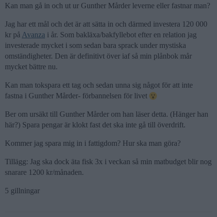
Kan man gå in och ut ur Gunther Mårder leverne eller fastnar man?
Jag har ett mål och det är att sätta in och därmed investera 120 000
kr på
Avanza
i år. Som bakläxa/bakfyllebot efter en relation jag
investerade mycket i som sedan bara sprack under mystiska
omständigheter. Den är definitivt över iaf så min plånbok mår
mycket bättre nu.
Kan man tokspara ett tag och sedan unna sig något för att inte
fastna i Gunther Mårder- förbannelsen för livet
Ber om ursäkt till Gunther Mårder om han läser detta. (Hänger han
här?) Spara pengar är klokt fast det ska inte gå till överdrift.
Kommer jag spara mig in i fattigdom? Hur ska man göra?
Tillägg: Jag ska dock äta fisk 3x i veckan så min matbudget blir nog
snarare 1200 kr/månaden.
5 gillningar