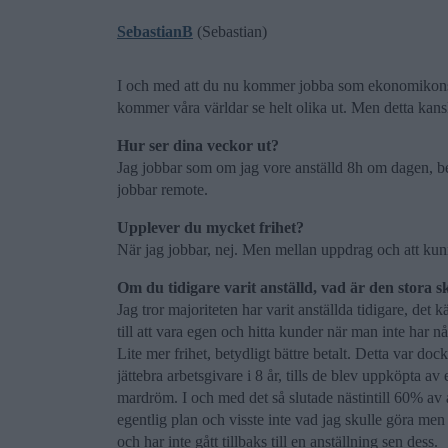
SebastianB
(Sebastian)
I och med att du nu kommer jobba som ekonomikonsul
kommer våra världar se helt olika ut. Men detta kans
Hur ser dina veckor ut?
Jag jobbar som om jag vore anställd 8h om dagen, ber
jobbar remote.
Upplever du mycket frihet?
När jag jobbar, nej. Men mellan uppdrag och att kunn
Om du tidigare varit anställd, vad är den stora s
Jag tror majoriteten har varit anställda tidigare, det kä
till att vara egen och hitta kunder när man inte har någ
Lite mer frihet, betydligt bättre betalt. Detta var dock
jättebra arbetsgivare i 8 år, tills de blev uppköpta a
mardröm. I och med det så slutade nästintill 60% av a
egentlig plan och visste inte vad jag skulle göra men f
och har inte gått tillbaks till en anställning sen dess.