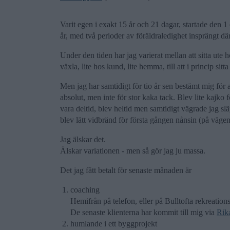
Varit egen i exakt 15 år och 21 dagar, startade den 1 
år, med två perioder av föräldraledighet insprängt dä
Under den tiden har jag varierat mellan att sitta ute h
växla, lite hos kund, lite hemma, till att i princip sit
Men jag har samtidigt för tio år sen bestämt mig för a
absolut, men inte för stor kaka tack. Blev lite kajko 
vara deltid, blev heltid men samtidigt vägrade jag släp
blev lätt vidbränd för första gången nånsin (på vägen t
Jag älskar det.
Älskar variationen - men så gör jag ju massa.
Det jag fått betalt för senaste månaden är
coaching
Hemifrån på telefon, eller på Bulltofta rekreati
De senaste klienterna har kommit till mig via
Rik
humlande i ett byggprojekt