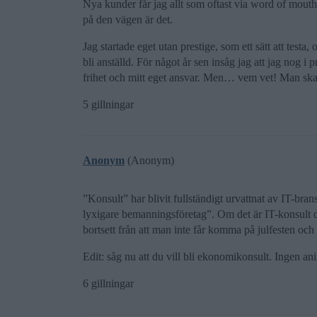
Nya kunder får jag allt som oftast via word of mo
på den vägen är det.
Jag startade eget utan prestige, som ett sätt att testa
bli anställd. För något år sen insåg jag att jag nog i p
frihet och mitt eget ansvar. Men… vem vet! Man ska a
5 gillningar
Anonym
(Anonym)
”Konsult” har blivit fullständigt urvattnat av IT-brans
lyxigare bemanningsföretag”. Om det är IT-konsult du
bortsett från att man inte får komma på julfesten och
Edit: såg nu att du vill bli ekonomikonsult. Ingen a
6 gillningar