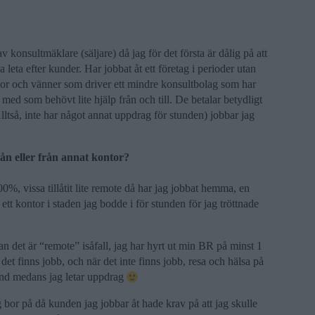
onsultmäklare (säljare) då jag för det första är dålig på att
a leta efter kunder. Har jobbat åt ett företag i perioder utan
gor och vänner som driver ett mindre konsultbolag som har
 med som behövt lite hjälp från och till. De betalar betydligt
ltså, inte har något annat uppdrag för stunden) jobbar jag
ån eller från annat kontor?
00%, vissa tillåtit lite remote då har jag jobbat hemma, en
ett kontor i staden jag bodde i för stunden för jag tröttnade
an det är “remote” isåfall, jag har hyrt ut min BR på minst 1
r det finns jobb, och när det inte finns jobb, resa och hälsa på
land medans jag letar uppdrag
g bor på då kunden jag jobbar åt hade krav på att jag skulle