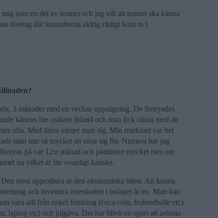
a mig som en del av teamet och jag vill att teamet ska känna
ssa företag där konsulterna aldrig riktigt kom in i
killnaden?
korta, 3 månader med en veckas uppsägning. De förnyades
 kunde kännas lite osäkert ibland och man fick räkna med att
vjuer ofta. Med tiden vänjer man sig. Min marknad var het
hade man inte så mycket att oroa sig för. Numera har jag
e förnyas på var 12:e månad och påminner mycket mer om
met nu vilket är lite ovanligt kanske.
er. Den mest uppenbara är den ekonomiska biten. Att kunna
 utdelning och investera överskottet i bolaget är en. Man kan
kan vara allt från enkel förtäring (coca-cola, frukostbulle etc)
ar, laptop etc) och julgåva. Det har blivit en sport att avlasta