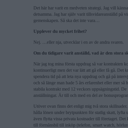
Det här har varit en medveten strategi. Jag vill känn
detsamma. Jag har själv varit tillsvidareanställd på vi
gemenskapen. Så ska det inte vara…
Upplever du mycket frihet?
Nej. …eller nja, utvecklar i en av de andra svaren.
Om du tidigare varit anställd, vad är den stora s
När jag tog mina första uppdrag så var kontrakten 
kontinuerligt men det var lätt att gå eller få gå. Det
spendera tid på att leta nya uppdrag och gå på inter
och så länge man hade 5 års erfarenhet eller mer så 
stabila kontrakt med 12 veckors uppsägningstid. D
anställningar. Är till och med en del av bonusprogram
Utöver ovan finns det enligt mig två stora skillnad
hålla lönen under brytpunkten för statlig skatt, lyfta
även flytta vissa privata kostnader till företaget. Det 
till förmånsbil till inköp (telefon, smart watch, hörlur