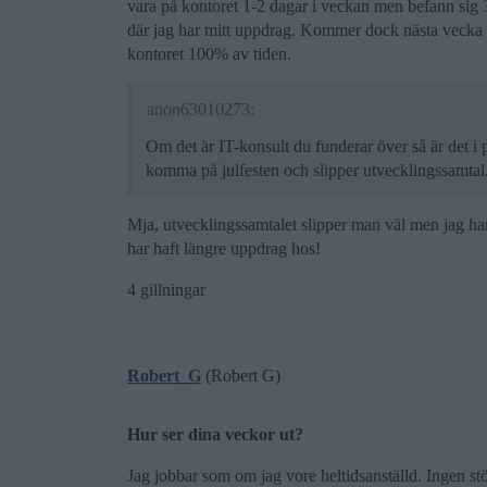
vara på kontoret 1-2 dagar i veckan men befann sig 30
där jag har mitt uppdrag. Kommer dock nästa vecka fl
kontoret 100% av tiden.
anon63010273:
Om det är IT-konsult du funderar över så är det i pr
komma på julfesten och slipper utvecklingssamtal
Mja, utvecklingssamtalet slipper man väl men jag har 
har haft längre uppdrag hos!
4 gillningar
Robert_G
(Robert G)
Hur ser dina veckor ut?
Jag jobbar som om jag vore heltidsanställd. Ingen stör