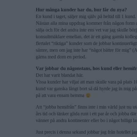
Hur många kunder har du, hur får du nya?
En kund i taget, säljer mig själv på heltid till 1 kund.
Nästan alla mina uppdrag kommer från någon form av k
sälja och för det andra inte ens vet var jag skulle börj
konsultmäklare emellan, det är ett gäng gamla kolle
flertalet “riktiga” kunder som de jobbar kontinuerligt
sämre, men om jag inte har “något bättre för mig” (Al
gärna med dom en period.
Var jobbar du någonstans, hos kund eller hemifr
Det har varit blandat här.
Vissa kunder har viljat att man skulle vara på plats 1
kund var ganska långt bort så då hyrde jag in mig på 
på att vara ensam hemma
Att “jobba hemifrån” finns inte i min värld just nu ut
års tid och tänker glida runt i ett par år och jobba dä
vänner på andra kontinenter eller bo i något billigt 
Just precis i denna sekund jobbar jag från hotellet ja