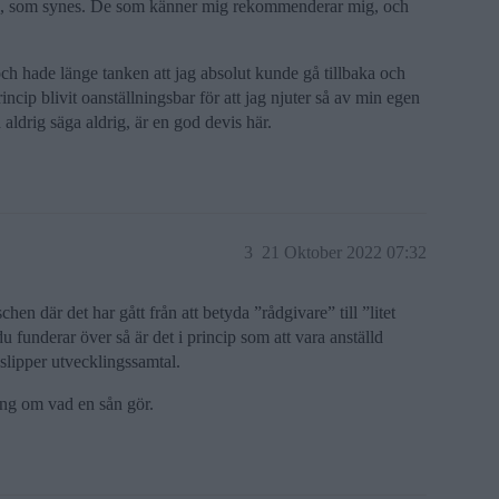
uth, som synes. De som känner mig rekommenderar mig, och
, och hade länge tanken att jag absolut kunde gå tillbaka och
rincip blivit oanställningsbar för att jag njuter så av min egen
ldrig säga aldrig, är en god devis här.
3
21 Oktober 2022 07:32
chen där det har gått från att betyda ”rådgivare” till ”litet
 funderar över så är det i princip som att vara anställd
 slipper utvecklingssamtal.
ning om vad en sån gör.