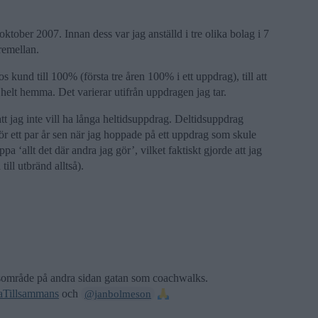
oktober 2007. Innan dess var jag anställd i tre olika bolag i 7
remellan.
os kund till 100% (första tre åren 100% i ett uppdrag), till att
ta helt hemma. Det varierar utifrån uppdragen jag tar.
tt jag inte vill ha långa heltidsuppdrag. Deltidsuppdrag
för ett par år sen när jag hoppade på ett uppdrag som skule
pa ‘allt det där andra jag gör’, vilket faktiskt gjorde att jag
ill utbränd alltså).
onsområde på andra sidan gatan som coachwalks.
aTillsammans
och
@janbolmeson