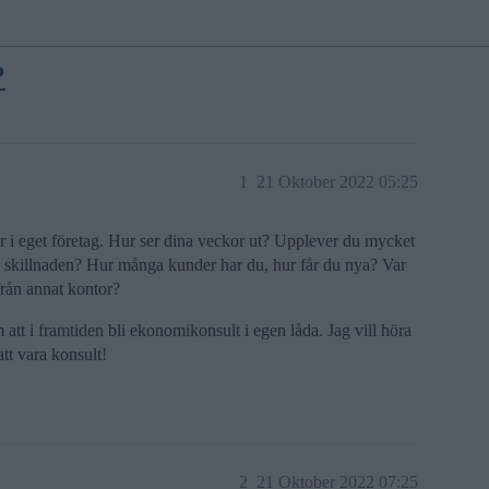
?
1
21 Oktober 2022 05:25
er i eget företag. Hur ser dina veckor ut? Upplever du mycket
ora skillnaden? Hur många kunder har du, hur får du nya? Var
från annat kontor?
 att i framtiden bli ekonomikonsult i egen låda. Jag vill höra
tt vara konsult!
2
21 Oktober 2022 07:25