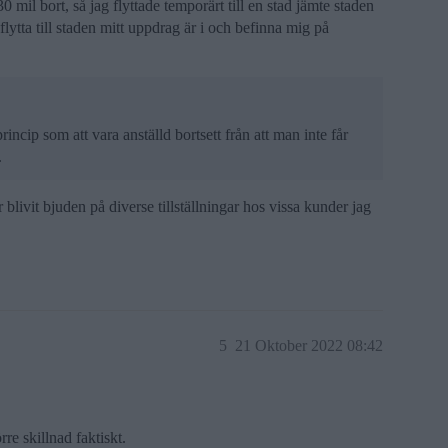
 mil bort, så jag flyttade temporärt till en stad jämte staden
ytta till staden mitt uppdrag är i och befinna mig på
incip som att vara anställd bortsett från att man inte får
.
blivit bjuden på diverse tillställningar hos vissa kunder jag
5
21 Oktober 2022 08:42
re skillnad faktiskt.