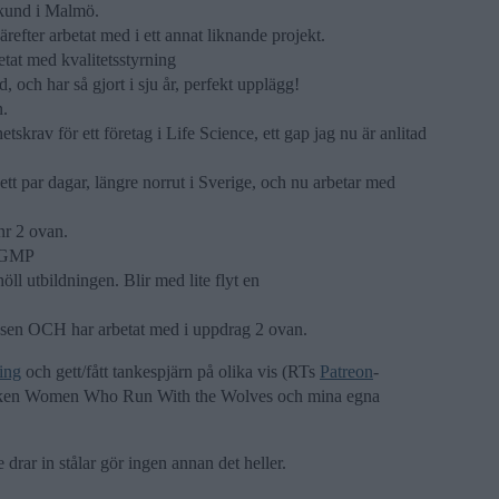
kund i Malmö.
refter arbetat med i ett annat liknande projekt.
etat med kvalitetsstyrning
 och har så gjort i sju år, perfekt upplägg!
n.
skrav för ett företag i Life Science, ett gap jag nu är anlitad
ett par dagar, längre norrut i Sverige, och nu arbetar med
nr 2 ovan.
e GMP
ll utbildningen. Blir med lite flyt en
r sen OCH har arbetat med i uppdrag 2 ovan.
ing
och gett/fått tankespjärn på olika vis (RTs
Patreon
-
boken Women Who Run With the Wolves och mina egna
 drar in stålar gör ingen annan det heller.