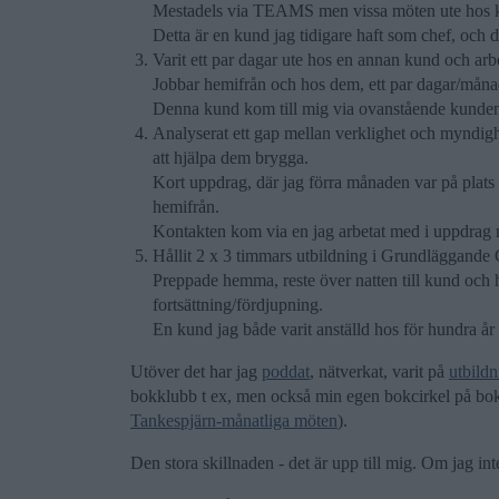
Mestadels via TEAMS men vissa möten ute hos 
Detta är en kund jag tidigare haft som chef, och dä
Varit ett par dagar ute hos en annan kund och arb
Jobbar hemifrån och hos dem, ett par dagar/månad,
Denna kund kom till mig via ovanstående kunde
Analyserat ett gap mellan verklighet och myndighet
att hjälpa dem brygga.
Kort uppdrag, där jag förra månaden var på plats 
hemifrån.
Kontakten kom via en jag arbetat med i uppdrag 
Hållit 2 x 3 timmars utbildning i Grundläggand
Preppade hemma, reste över natten till kund och hö
fortsättning/fördjupning.
En kund jag både varit anställd hos för hundra å
Utöver det har jag
poddat
, nätverkat, varit på
utbildn
bokklubb t ex, men också min egen bokcirkel på 
Tankespjärn-månatliga möten
).
Den stora skillnaden - det är upp till mig. Om jag inte