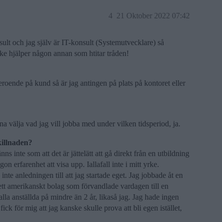
4
21 Oktober 2022 07:42
t och jag själv är IT-konsult (Systemutvecklare) så
ke hjälper någon annan som htitar tråden!
oende på kund så är jag antingen på plats på kontoret eller
a välja vad jag vill jobba med under vilken tidsperiod, ja.
killnaden?
nns inte som att det är jättelätt att gå direkt från en utbildning
on erfarenhet att visa upp. Iallafall inte i mitt yrke.
 inte anledningen till att jag startade eget. Jag jobbade åt en
v ett amerikanskt bolag som förvandlade vardagen till en
lla anställda på mindre än 2 år, likaså jag. Jag hade ingen
ick för mig att jag kanske skulle prova att bli egen istället,