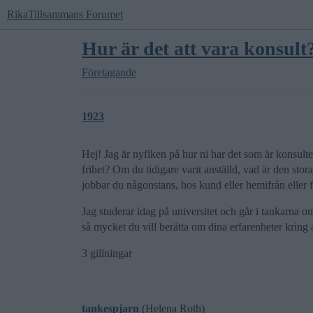
RikaTillsammans Forumet
Hur är det att vara konsult
Företagande
1923
Hej! Jag är nyfiken på hur ni har det som är konsult
frihet? Om du tidigare varit anställd, vad är den st
jobbar du någonstans, hos kund eller hemifrån eller 
Jag studerar idag på universitet och går i tankarna om
så mycket du vill berätta om dina erfarenheter kring a
3 gillningar
tankespjarn
(Helena Roth)