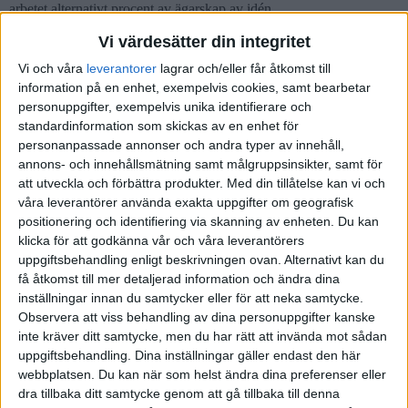
arbetet alternativt procent av ägarskap av idén.
Vi värdesätter din integritet
Vi och våra
leverantorer
lagrar och/eller får åtkomst till
information på en enhet, exempelvis cookies, samt bearbetar
JennyL
7
10 Februari 2024 11:13
personuppgifter, exempelvis unika identifierare och
standardinformation som skickas av en enhet för
Kontakta ALMI?
personanpassade annonser och andra typer av innehåll,
annons- och innehållsmätning samt målgruppsinsikter, samt för
1 gillning
att utveckla och förbättra produkter.
Med din tillåtelse kan vi och
våra leverantörer använda exakta uppgifter om geografisk
positionering och identifiering via skanning av enheten. Du kan
klicka för att godkänna vår och våra leverantörers
Krille77
(Krille)
8
10 Februari 2024 14:20
uppgiftsbehandling enligt beskrivningen ovan. Alternativt kan du
få åtkomst till mer detaljerad information och ändra dina
inställningar innan du samtycker eller för att neka samtycke.
Tack för återkopplingen, det är så klart sant det du skriver
Jag
Observera att viss behandling av dina personuppgifter kanske
försöker vara realistisk och kanske lite pessimistisk när det gäller
inte kräver ditt samtycke, men du har rätt att invända mot sådan
just lönsamheten. Samtidigt så har jag inte kommit så långt så att jag
uppgiftsbehandling. Dina inställningar gäller endast den här
kan göra några kvalificerade gissningar gällande kostnader osv.
webbplatsen. Du kan när som helst ändra dina preferenser eller
dra tillbaka ditt samtycke genom att gå tillbaka till denna
Det där med 3D-utskrift skulle kunna vara ett alternativ