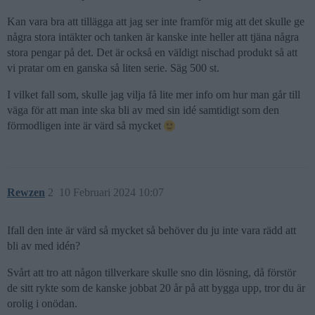
Kan vara bra att tillägga att jag ser inte framför mig att det skulle ge
några stora intäkter och tanken är kanske inte heller att tjäna några
stora pengar på det. Det är också en väldigt nischad produkt så att
vi pratar om en ganska så liten serie. Säg 500 st.
I vilket fall som, skulle jag vilja få lite mer info om hur man går till
väga för att man inte ska bli av med sin idé samtidigt som den
förmodligen inte är värd så mycket
Rewzen
2
10 Februari 2024 10:07
Ifall den inte är värd så mycket så behöver du ju inte vara rädd att
bli av med idén?
Svårt att tro att någon tillverkare skulle sno din lösning, då förstör
de sitt rykte som de kanske jobbat 20 år på att bygga upp, tror du är
orolig i onödan.