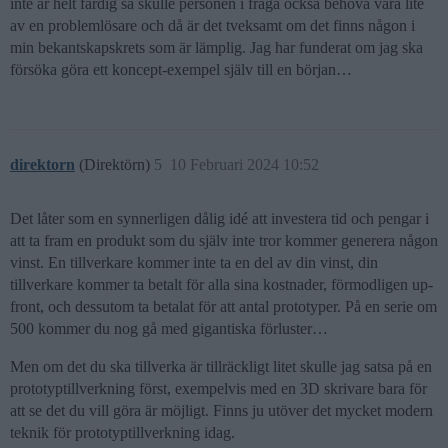
inte är helt färdig så skulle personen i fråga också behöva vara lite
av en problemlösare och då är det tveksamt om det finns någon i
min bekantskapskrets som är lämplig. Jag har funderat om jag ska
försöka göra ett koncept-exempel själv till en början…
direktorn
(Direktörn)
5
10 Februari 2024 10:52
Det låter som en synnerligen dålig idé att investera tid och pengar i
att ta fram en produkt som du själv inte tror kommer generera någon
vinst. En tillverkare kommer inte ta en del av din vinst, din
tillverkare kommer ta betalt för alla sina kostnader, förmodligen up-
front, och dessutom ta betalat för att antal prototyper. På en serie om
500 kommer du nog gå med gigantiska förluster…
Men om det du ska tillverka är tillräckligt litet skulle jag satsa på en
prototyptillverkning först, exempelvis med en 3D skrivare bara för
att se det du vill göra är möjligt. Finns ju utöver det mycket modern
teknik för prototyptillverkning idag.