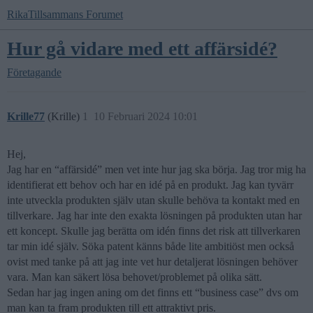
RikaTillsammans Forumet
Hur gå vidare med ett affärsidé?
Företagande
Krille77
(Krille)
1
10 Februari 2024 10:01
Hej,
Jag har en “affärsidé” men vet inte hur jag ska börja. Jag tror mig ha
identifierat ett behov och har en idé på en produkt. Jag kan tyvärr
inte utveckla produkten själv utan skulle behöva ta kontakt med en
tillverkare. Jag har inte den exakta lösningen på produkten utan har
ett koncept. Skulle jag berätta om idén finns det risk att tillverkaren
tar min idé själv. Söka patent känns både lite ambitiöst men också
ovist med tanke på att jag inte vet hur detaljerat lösningen behöver
vara. Man kan säkert lösa behovet/problemet på olika sätt.
Sedan har jag ingen aning om det finns ett “business case” dvs om
man kan ta fram produkten till ett attraktivt pris.