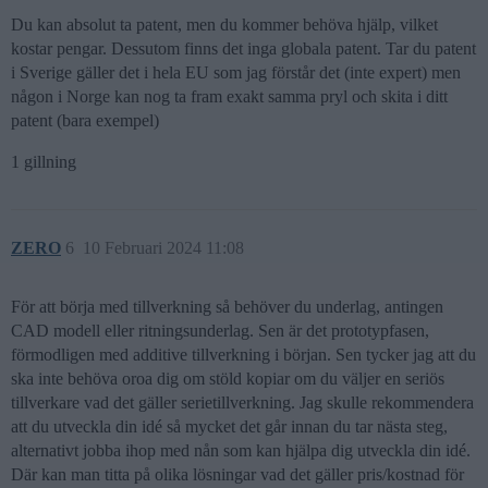
Du kan absolut ta patent, men du kommer behöva hjälp, vilket
kostar pengar. Dessutom finns det inga globala patent. Tar du patent
i Sverige gäller det i hela EU som jag förstår det (inte expert) men
någon i Norge kan nog ta fram exakt samma pryl och skita i ditt
patent (bara exempel)
1 gillning
ZERO
6
10 Februari 2024 11:08
För att börja med tillverkning så behöver du underlag, antingen
CAD modell eller ritningsunderlag. Sen är det prototypfasen,
förmodligen med additive tillverkning i början. Sen tycker jag att du
ska inte behöva oroa dig om stöld kopiar om du väljer en seriös
tillverkare vad det gäller serietillverkning. Jag skulle rekommendera
att du utveckla din idé så mycket det går innan du tar nästa steg,
alternativt jobba ihop med nån som kan hjälpa dig utveckla din idé.
Där kan man titta på olika lösningar vad det gäller pris/kostnad för