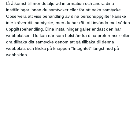
få åtkomst till mer detaljerad information och ändra dina
inställningar innan du samtycker eller för att neka samtycke.
Observera att viss behandling av dina personuppgifter kanske
Hallonflugan
10
23 Juni 2025 05:46
inte kräver ditt samtycke, men du har rätt att invända mot sådan
uppgiftsbehandling. Dina inställningar gäller endast den här
webbplatsen. Du kan när som helst ändra dina preferenser eller
Jag är 43, så ligger väll ungefär som dig (-13år), handlar nog en del
dra tillbaka ditt samtycke genom att gå tillbaka till denna
om hur utvecklingen på börsen är de kommande åren
webbplats och klicka på knappen "Integritet" längst ned på
webbsidan.