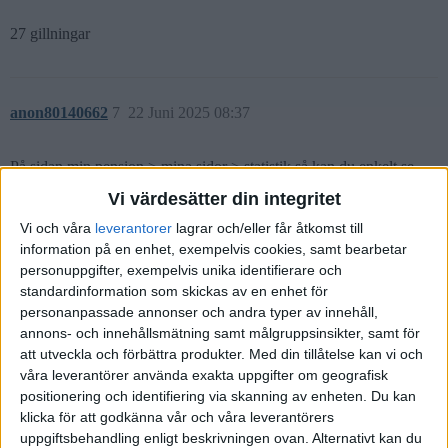
27 gillningar
anon80140662
7
22 Juni 2025 08:37
På sidan min pension > mina sidor > statistik så kan du enkelt se
hur du ligger till i jämförelse med din åldersgrupp.
Vi värdesätter din integritet
Men bäst är nog att sluta jämföra med andra och utgå från din egen
Vi och våra
leverantorer
lagrar och/eller får åtkomst till
ekonomi och inse att du klarar dig rätt bra livet ut.
information på en enhet, exempelvis cookies, samt bearbetar
personuppgifter, exempelvis unika identifierare och
4 gillningar
standardinformation som skickas av en enhet för
personanpassade annonser och andra typer av innehåll,
annons- och innehållsmätning samt målgruppsinsikter, samt för
att utveckla och förbättra produkter.
Med din tillåtelse kan vi och
var3gen
(RiskFilosofen)
9
23 Juni 2025 05:32
våra leverantörer använda exakta uppgifter om geografisk
positionering och identifiering via skanning av enheten. Du kan
klicka för att godkänna vår och våra leverantörers
>12 MSEK totalt, → FAT FIRE
uppgiftsbehandling enligt beskrivningen ovan. Alternativt kan du