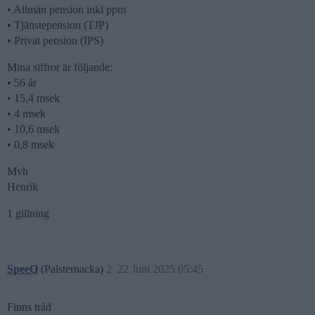
• Allmän pension inkl ppm
• Tjänstepension (TJP)
• Privat pension (IPS)
Mina siffror är följande:
• 56 år
• 15,4 msek
• 4 msek
• 10,6 msek
• 0,8 msek
Mvh
Henrik
1 gillning
SpeeQ
(Palsternacka)
2
22 Juni 2025 05:45
Finns tråd