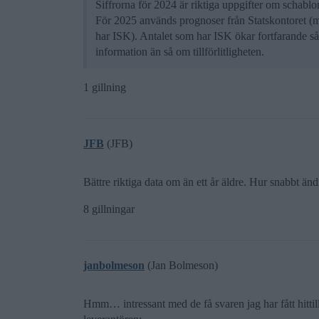
Siffrorna för 2024 är riktiga uppgifter om schab
För 2025 används prognoser från Statskontoret (
har ISK). Antalet som har ISK ökar fortfarande så
information än så om tillförlitligheten.
1 gillning
JFB
(JFB)
Bättre riktiga data om än ett år äldre. Hur snabbt än
8 gillningar
janbolmeson
(Jan Bolmeson)
Hmm… intressant med de få svaren jag har fått hittil