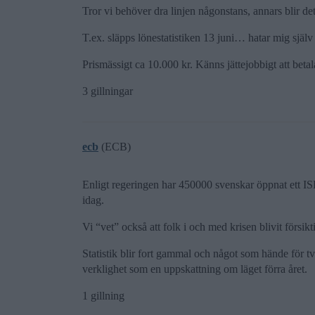
Tror vi behöver dra linjen någonstans, annars blir det
T.ex. släpps lönestatistiken 13 juni… hatar mig själv l
Prismässigt ca 10.000 kr. Känns jättejobbigt att betal
3 gillningar
ecb
(ECB)
Enligt regeringen har 450000 svenskar öppnat ett ISK 
idag.
Vi “vet” också att folk i och med krisen blivit försik
Statistik blir fort gammal och något som hände för 
verklighet som en uppskattning om läget förra året.
1 gillning