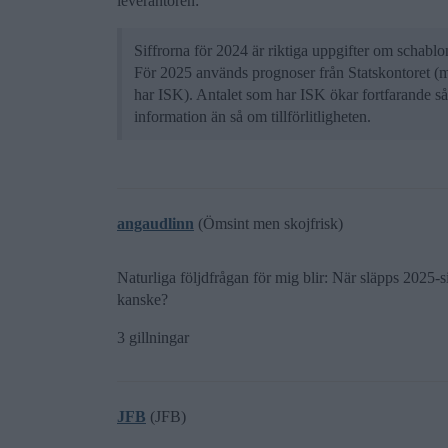
leverantören:
Siffrorna för 2024 är riktiga uppgifter om schab
För 2025 används prognoser från Statskontoret (
har ISK). Antalet som har ISK ökar fortfarande så
information än så om tillförlitligheten.
angaudlinn
(Ömsint men skojfrisk)
Naturliga följdfrågan för mig blir: När släpps 2025-si
kanske?
3 gillningar
JFB
(JFB)