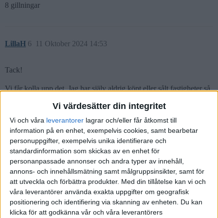
8 gillningar
LillaH
6
11 Oktober 2024 14:53
Tack!
Vi får kolla upp det. Jag har själv aldrig köpt eller sålt fastigheter så
jag har så dålig koll på hur det funkar…
Vi värdesätter din integritet
I det svar hennes “jättetrevliga bankman” har skrivit så står det bara
Vi och våra
leverantorer
lagrar och/eller får åtkomst till
beteckningen på hennes gamla fastighet, men jag vet ju att hon tagit
information på en enhet, exempelvis cookies, samt bearbetar
ut pantbrev på den nya fastigheten.
personuppgifter, exempelvis unika identifierare och
standardinformation som skickas av en enhet för
Jag har nu tagit kontakt med en av de oberoende ekonomiska
personanpassade annonser och andra typer av innehåll,
rådgivarna från listan som Jan delade. Hoppas att han kan hjälpa
annons- och innehållsmätning samt målgruppsinsikter, samt för
oss!
att utveckla och förbättra produkter.
Med din tillåtelse kan vi och
våra leverantörer använda exakta uppgifter om geografisk
Stort tack för ditt svar!
positionering och identifiering via skanning av enheten. Du kan
klicka för att godkänna vår och våra leverantörers
2 gillningar