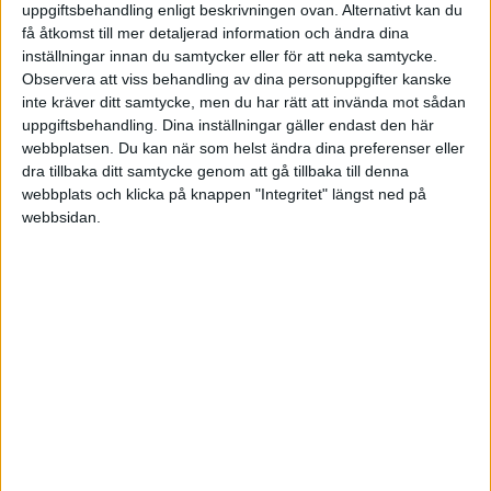
uppgiftsbehandling enligt beskrivningen ovan. Alternativt kan du
få åtkomst till mer detaljerad information och ändra dina
inställningar innan du samtycker eller för att neka samtycke.
Observera att viss behandling av dina personuppgifter kanske
Nestor
(Nestor)
7
11 Oktober 2024 14:54
inte kräver ditt samtycke, men du har rätt att invända mot sådan
uppgiftsbehandling. Dina inställningar gäller endast den här
JAK har dålig likviditet och försöker med alla medel få in pengar.
webbplatsen. Du kan när som helst ändra dina preferenser eller
dra tillbaka ditt samtycke genom att gå tillbaka till denna
Börja med att läsa skuldebrevet och de villkor som gäller för lånets
webbplats och klicka på knappen "Integritet" längst ned på
uppsägning.
webbsidan.
Du kan kanske sedan kontakta Konsumenternas bank- och
finansbyrå.
9 gillningar
LillaH
8
11 Oktober 2024 14:56
Ja, jag har ju förstått det…