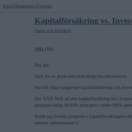
RikaTillsammans Forumet
Kapitalförsäkring vs. Inve
Spara och investera
JM1
(JM)
Hej Jan,
Tack för en grym sida med riktigt bra information.
Har lite frågor angående kapitalförsäkring och inves
Har XXX SEK på min kapitalförsäkring hos Avanza. A
pengarna enligt 90/10% principen i stället (90% akt
Borde jag behålla pengarna i kapitalförsäkringen elle
numera månadssparar i?