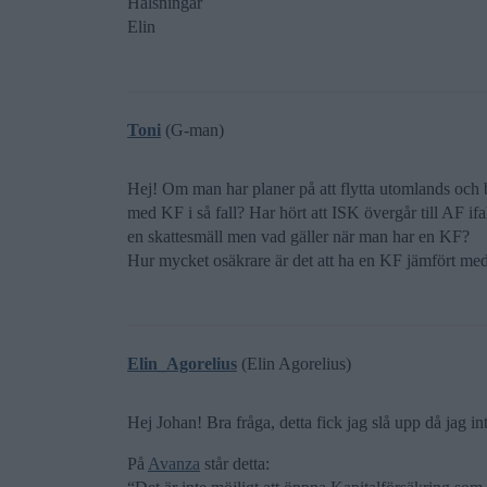
Hälsningar
Elin
Toni
(G-man)
Hej! Om man har planer på att flytta utomlands och 
med KF i så fall? Har hört att ISK övergår till AF i
en skattesmäll men vad gäller när man har en KF?
Hur mycket osäkrare är det att ha en KF jämfört me
Elin_Agorelius
(Elin Agorelius)
Hej Johan! Bra fråga, detta fick jag slå upp då jag in
På
Avanza
står detta: