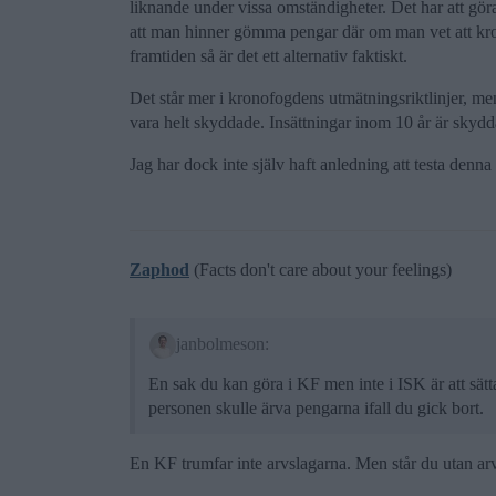
liknande under vissa omständigheter. Det har att gör
att man hinner gömma pengar där om man vet att kron
framtiden så är det ett alternativ faktiskt.
Det står mer i kronofogdens utmätningsriktlinjer, men
vara helt skyddade. Insättningar inom 10 år är skyd
Jag har dock inte själv haft anledning att testa den
Zaphod
(Facts don't care about your feelings)
janbolmeson:
En sak du kan göra i KF men inte i ISK är att sätt
personen skulle ärva pengarna ifall du gick bort.
En KF trumfar inte arvslagarna. Men står du utan arv