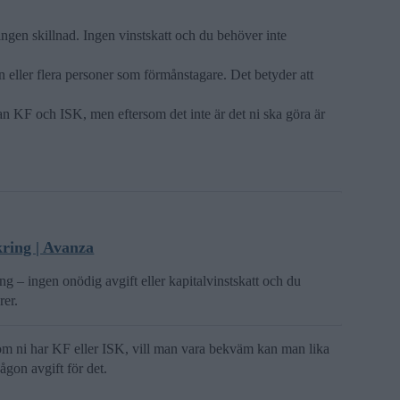
ingen skillnad. Ingen vinstskatt och du behöver inte
n eller flera personer som förmånstagare. Det betyder att
lan KF och ISK, men eftersom det inte är det ni ska göra är
kring | Avanza
ing – ingen onödig avgift eller kapitalvinstskatt och du
rer.
 om ni har KF eller ISK, vill man vara bekväm kan man lika
ågon avgift för det.