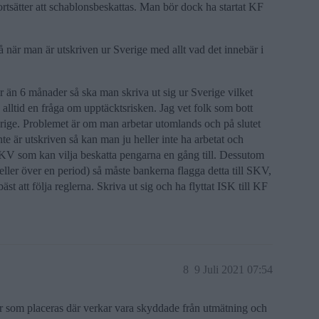
rtsätter att schablonsbeskattas. Man bör dock ha startat KF
 när man är utskriven ur Sverige med allt vad det innebär i
r än 6 månader så ska man skriva ut sig ur Sverige vilket
alltid en fråga om upptäcktsrisken. Jag vet folk som bott
erige. Problemet är om man arbetar utomlands och på slutet
te är utskriven så kan man ju heller inte ha arbetat och
SKV som kan vilja beskatta pengarna en gång till. Dessutom
eller över en period) så måste bankerna flagga detta till SKV,
bäst att följa reglerna. Skriva ut sig och ha flyttat ISK till KF
8
9 Juli 2021 07:54
ar som placeras där verkar vara skyddade från utmätning och