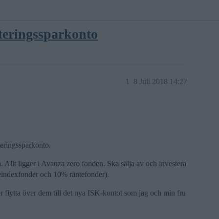
steringssparkonto
1
8 Juli 2018 14:27
teringssparkonto.
llt ligger i Avanza zero fonden. Ska sälja av och investera
ieindexfonder och 10% räntefonder).
r flytta över dem till det nya ISK-kontot som jag och min fru