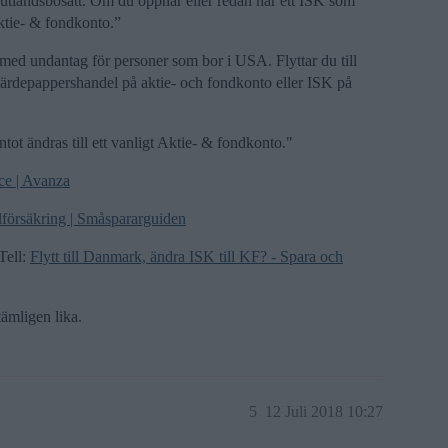
 utlandsbosatt. Om du öppnar eller redan har ett ISK som
Aktie- & fondkonto.”
 med undantag för personer som bor i USA. Flyttar du till
 värdepappershandel på aktie- och fondkonto eller ISK på
ot ändras till ett vanligt Aktie- & fondkonto."
ce | Avanza
lförsäkring | Småspararguiden
Tell:
Flytt till Danmark, ändra ISK till KF? - Spara och
tämligen lika.
5
12 Juli 2018 10:27