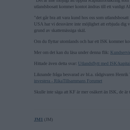
“Det är inte möjligt att öppna Kapitalförsäkring som
utlandsbosatt kommer kontot ändras till ett vanligt 
"det går bra att vara kund hos oss som utlandsbosatt
USA har vi dessvärre inte möjlighet att erbjuda dig
grund av skattemässiga skäl.
Om du flyttar utomlands och har ett ISK kommer kont
Mer om det kan du läsa under denna flik:
Kundservi
Hittade även detta svar:
Utlandsflytt med ISK/kapita
Liknande fråga besvarad av bl.a. rådgivaren Henrik 
investera - RikaTillsammans Forumet
Skulle inte säga att KF är mer osäkert än ISK, de är 
JM1
(JM)