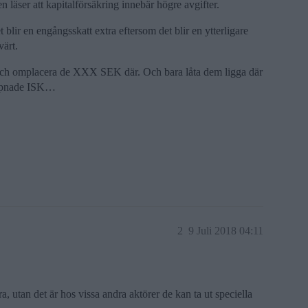
n läser att kapitalförsäkring innebär högre avgifter.
 blir en engångsskatt extra eftersom det blir en ytterligare
värt.
n och omplacera de XXX SEK där. Och bara låta dem ligga där
yöppnade ISK…
2
9 Juli 2018 04:11
a, utan det är hos vissa andra aktörer de kan ta ut speciella