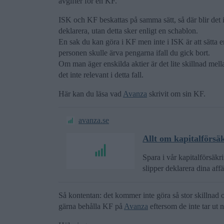
avgifter för en KF.
ISK och KF beskattas på samma sätt, så där blir det 
deklarera, utan detta sker enligt en schablon.
En sak du kan göra i KF men inte i ISK är att sätta e
personen skulle ärva pengarna ifall du gick bort.
Om man äger enskilda aktier är det lite skillnad mel
det inte relevant i detta fall.
Här kan du läsa vad
Avanza
skrivit om sin KF.
avanza.se
Allt om kapitalförsä
Spara i vår kapitalförsäkr
slipper deklarera dina affä
Så kontentan: det kommer inte göra så stor skillnad
gärna behålla KF på
Avanza
eftersom de inte tar ut n