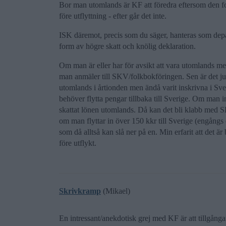
Bor man utomlands är KF att föredra eftersom den fo
före utflyttning - efter går det inte.
ISK däremot, precis som du säger, hanteras som depå
form av högre skatt och knölig deklaration.
Om man är eller har för avsikt att vara utomlands me
man anmäler till SKV/folkbokföringen. Sen är det ju 
utomlands i årtionden men ändå varit inskrivna i Sv
behöver flytta pengar tillbaka till Sverige. Om man in
skattat lönen utomlands. Då kan det bli klabb med 
om man flyttar in över 150 kkr till Sverige (engångs 
som då alltså kan slå ner på en. Min erfarit att det är 
före utflykt.
Skrivkramp
(Mikael)
En intressant/anekdotisk grej med KF är att tillgång