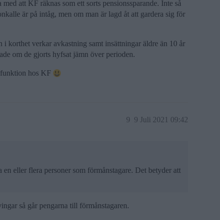
a med att KF räknas som ett sorts pensionssparande. Inte så
kalle är på intåg, men om man är lagd åt att gardera sig för
 i korthet verkar avkastning samt insättningar äldre än 10 år
dade om de gjorts hyfsat jämn över perioden.
na funktion hos KF
9
9 Juli 2021 09:42
a en eller flera personer som förmånstagare. Det betyder att
ingar så går pengarna till förmånstagaren.