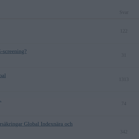
Svar
122
G-screening?
31
bal
1313
…
74
örsäkringar Global Indexnära och
342