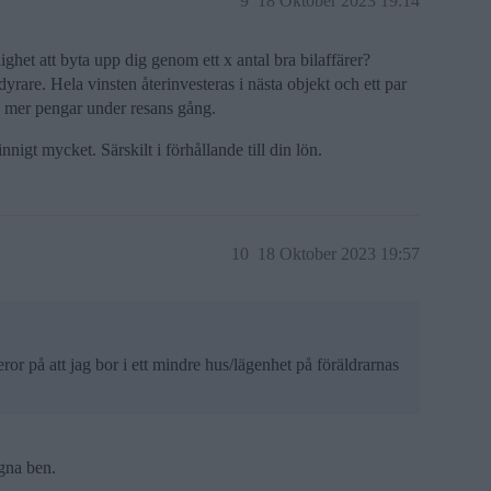
9
18 Oktober 2023 19:14
lighet att byta upp dig genom ett x antal bra bilaffärer?
rare. Hela vinsten återinvesteras i nästa objekt och ett par
 in mer pengar under resans gång.
nigt mycket. Särskilt i förhållande till din lön.
10
18 Oktober 2023 19:57
eror på att jag bor i ett mindre hus/lägenhet på föräldrarnas
egna ben.