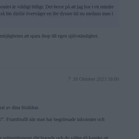
det är väldigt billigt. Det beror på att jag bor i ett mindre
så lite därför överväger en lite dyrare bil nu medans man i
möjligheten att spara ihop till egen självständighet.
7
18 Oktober 2023 18:00
t av dina föräldrar.
il”. Framförallt när man har begränsade inkomster och
subventionerar ditt boende och du väljer då kanske att