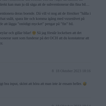
direkt kan man ju då säga att de subventionerar din fina bil…
ntionera deras boende. Då vill vi nog att de försöker ”hålla i
yfsat snålt, spara lite och komma igång med vuxenlivet på
 att lägga ”onödigt mycket” pengar på ”fin” bil.
ylar och gillar bilar!
Så jag förstår lockelsen att det
resonerar sunt som funderar på det OCH att du konstaterar att
er.
8
18 Oktober 2023 18:16
ldigt bra input, skönt att höra att man inte är ensam heller.