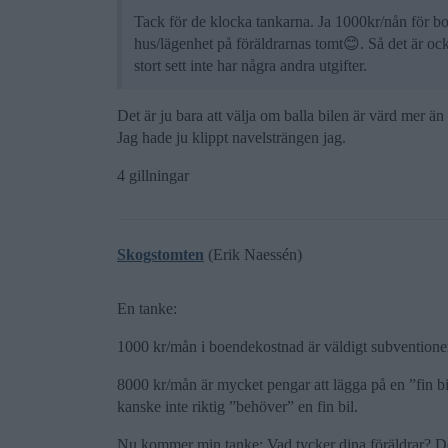
Tack för de klocka tankarna. Ja 1000kr/nån för boen
hus/lägenhet på föräldrarnas tomt😊. Så det är ock
stort sett inte har några andra utgifter.
Det är ju bara att välja om balla bilen är värd mer än 
Jag hade ju klippt navelsträngen jag.
4 gillningar
Skogstomten
(Erik Naessén)
En tanke:
1000 kr/mån i boendekostnad är väldigt subventionera
8000 kr/mån är mycket pengar att lägga på en ”fin b
kanske inte riktig ”behöver” en fin bil.
Nu kommer min tanke: Vad tycker dina föräldrar? De 