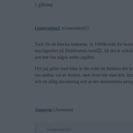
1 gillning
GenerationZ
(GenerationZ)
Tack för de klocka tankarna. Ja 1000kr/nån för boendet
hus/lägenhet på föräldrarnas tomt😊. Så det är också 
sett inte har några andra utgifter.
Det jag gillar med bilar är lite svårt att förklara det ä
om andras val av fordon, men även när man kör, ljud
och en dålig investering sett ur det ekonomiska persp
Anonym
(Anonym)
GenerationZ: