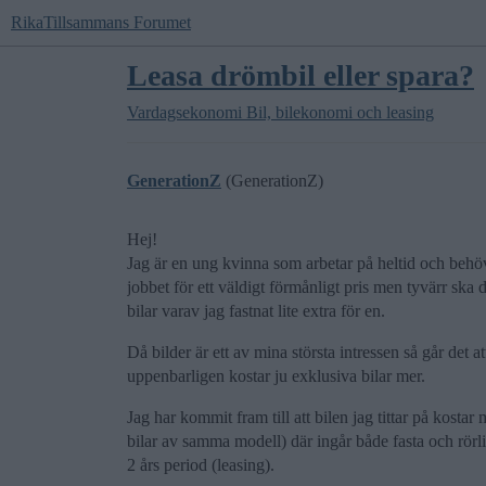
RikaTillsammans Forumet
Leasa drömbil eller spara?
Vardagsekonomi
Bil, bilekonomi och leasing
GenerationZ
(GenerationZ)
Hej!
Jag är en ung kvinna som arbetar på heltid och behöve
jobbet för ett väldigt förmånligt pris men tyvärr ska de
bilar varav jag fastnat lite extra för en.
Då bilder är ett av mina största intressen så går det 
uppenbarligen kostar ju exklusiva bilar mer.
Jag har kommit fram till att bilen jag tittar på kostar
bilar av samma modell) där ingår både fasta och rörli
2 års period (leasing).