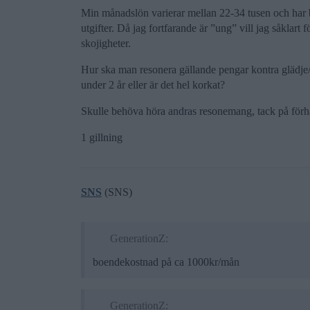
Min månadslön varierar mellan 22-34 tusen och har 
utgifter. Då jag fortfarande är ”ung” vill jag såklart 
skojigheter.
Hur ska man resonera gällande pengar kontra glädje/
under 2 år eller är det hel korkat?
Skulle behöva höra andras resonemang, tack på för
1 gillning
SNS
(SNS)
GenerationZ:
boendekostnad på ca 1000kr/mån
GenerationZ: