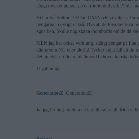
lägga mycket pengar på en (onödigt dyr/fin?) bil. In
Vi har två döttrar 19/22år. OM/NÄR vi väljer att sube
pengarna” i övrigt också. Dvs att de försöker leva h
egna ben. Skulle nog skava inombords om de då valde
MEN jag har också varit ung, slängt pengar på fina pr
känns som NU eller aldrig! Tycker i alla fall att du 
det innebär en finare bil än vad behovet kanske kräv
11 gillningar
GenerationZ
(GenerationZ)
Ja, jag får nog fundera ett tag till i alla fall. Men vä