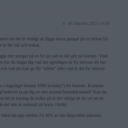
4
18 Oktober 2023 14:30
umet om det är rimligt att lägga dessa pengar på en denna bil
 är lite väl och tvekar.
 lägga mer pengar på en bil än vad en del gör på boende. Visst
en har du frågat dig vad det egentligen är för intresse du har
och vad det kan ge för “effekt” eller vad är det för intresse
tt du i dagsläget betalar 1000 kr/mån(?) för boende. Kommer
tsligt behöver ta på dig en mer normal boendekostnad? Kan du
det är leasing du kollar på är det viktigt att du vet att du
et inte är optimalt att bryta i förtid.
 bilen äta upp mellan 23-36% av din disponibla inkomst.