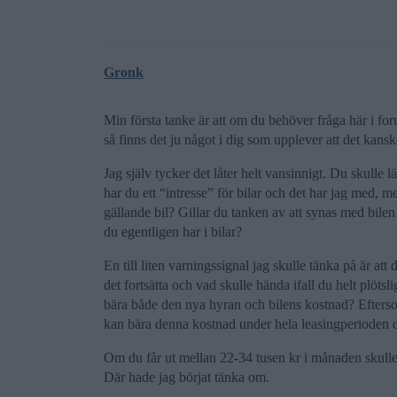
Gronk
Min första tanke är att om du behöver fråga här i for
så finns det ju något i dig som upplever att det kanske
Jag själv tycker det låter helt vansinnigt. Du skulle
har du ett “intresse” för bilar och det har jag med, m
gällande bil? Gillar du tanken av att synas med bilen 
du egentligen har i bilar?
En till liten varningssignal jag skulle tänka på är a
det fortsätta och vad skulle hända ifall du helt plö
bära både den nya hyran och bilens kostnad? Eftersom 
kan bära denna kostnad under hela leasingperioden då d
Om du får ut mellan 22-34 tusen kr i månaden skulle
Där hade jag börjat tänka om.