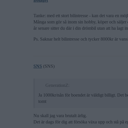
Bolaget
Tanke: med ett stort bilintresse - kan det vara en möj
Många som gör så inom sin hobby, köper och säljer dy
år senare sitter du där i din drömbil utan att ha lagt
Ps. Saknar helt bilintresse och tycker 8000kr är vansin
SNS
(SNS)
GenerationZ:
Ja 1000kr/nån för boendet är väldigt billigt. Det b
tomt
Nu skall jag vara brutalt ärlig.
Det är dags för dig att försöka växa upp och stå på 