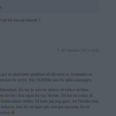
n
t på bil som på boende ?
3
18 Oktober 2023 14:25
 gör en glad/sätter guldkant på tillvaron vs. kostnaden av
r mycket för en bil. Blir 192000kr just för själva leasingen.
dskostnad. Du har ju som du skriver ett behov så bilen
å en fin bil i dina ögon för typ 5k/mån. Då har du sedan 3k
nder/aktier istället. Så hade jag nog gjort. Att Försöka hitta
r behovet, men för ett lägre pris som ger utrymme för ett
m också