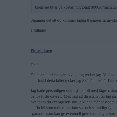
bilen jag tittar på kostar mig totalt 8000kr/månade
Stämmer det att du kommer lägga 8 gånger så mycke
1 gillning
Finsmakarn
Hej!
Detta är alltid en svår avvägning tycker jag. Vad som
det. Just i detta fallet tycker jag 8k/mån i två år låte
Jag hade personligen siktat på en bil med lägre måna
behöver du oavsett. Men säg att du istället får tag p
över som du exempelvis skulle kunna månadsspara i fo
en fin bil som möter mitt intresse och samtidigt fylle
sparande som kan ge eventuell guldkant längre fra