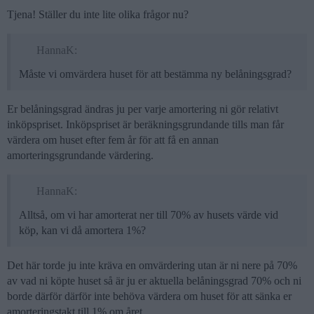
Tjena! Ställer du inte lite olika frågor nu?
HannaK:
Måste vi omvärdera huset för att bestämma ny belåningsgrad?
Er belåningsgrad ändras ju per varje amortering ni gör relativt
inköpspriset. Inköpspriset är beräkningsgrundande tills man får
värdera om huset efter fem år för att få en annan
amorteringsgrundande värdering.
HannaK:
Alltså, om vi har amorterat ner till 70% av husets värde vid
köp, kan vi då amortera 1%?
Det här torde ju inte kräva en omvärdering utan är ni nere på 70%
av vad ni köpte huset så är ju er aktuella belåningsgrad 70% och ni
borde därför därför inte behöva värdera om huset för att sänka er
amorteringstakt till 1% om året.