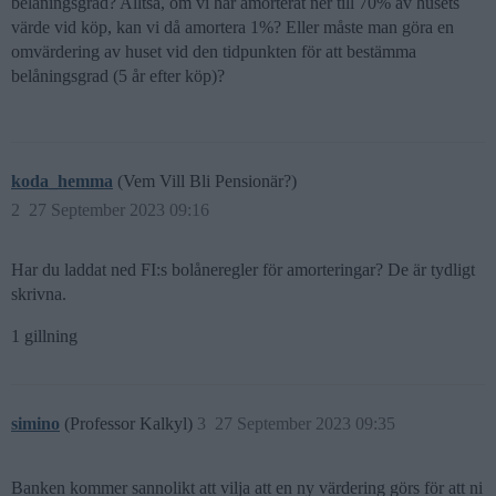
belåningsgrad? Alltså, om vi har amorterat ner till 70% av husets
värde vid köp, kan vi då amortera 1%? Eller måste man göra en
omvärdering av huset vid den tidpunkten för att bestämma
belåningsgrad (5 år efter köp)?
koda_hemma
(Vem Vill Bli Pensionär?)
2
27 September 2023 09:16
Har du laddat ned FI:s bolåneregler för amorteringar? De är tydligt
skrivna.
1 gillning
simino
(Professor Kalkyl)
3
27 September 2023 09:35
Banken kommer sannolikt att vilja att en ny värdering görs för att ni