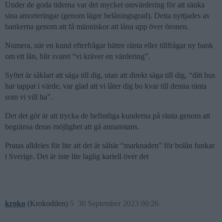
Under de goda tiderna var det mycket omvärdering för att sänka
sina amorteringar (genom lägre belåningsgrad). Detta nyttjades av
bankerna genom att få människor att låna upp över öronen.
Numera, när en kund efterfrågar bättre ränta eller tillfrågar ny bank
om ett lån, blir svaret “vi kräver en värdering”.
Syftet är såklart att säga till dig, utan att direkt säga till dig, “ditt hus
har tappat i värde, var glad att vi låter dig bo kvar till denna ränta
som vi vill ha”.
Det det gör är att trycka de befintliga kunderna på ränta genom att
begränsa deras möjlighet att gå annanstans.
Pratas alldeles för lite att det är såhär “marknaden” för bolån funkar
i Sverige. Det är inte lite laglig kartell över det
kroko
(Krokodilen)
5
30 September 2023 00:26