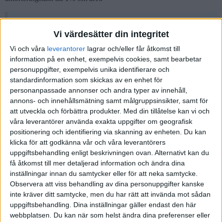
HannaK:
Vi värdesätter din integritet
Eller måste man göra en omvärdering av huset vid den
Vi och våra
leverantorer
lagrar och/eller får åtkomst till
tidpunkten för att bestämma belåningsgrad (5 år efter köp)?
information på en enhet, exempelvis cookies, samt bearbetar
personuppgifter, exempelvis unika identifierare och
Så som jag förstår det är det inte själva belåningsgraden som
standardinformation som skickas av en enhet för
bestäms när man värderar om huset (eftersom den är beroende av
personanpassade annonser och andra typer av innehåll,
era tidigare amorteringar) utan just det amorteringsgrundande
annons- och innehållsmätning samt målgruppsinsikter, samt för
värdet. Så även om ni köpte huset för X kr och ni nu har lån på
att utveckla och förbättra produkter.
Med din tillåtelse kan vi och
<0,7X så borde ni kunna sänka er amorteringstakt även om husets
våra leverantörer använda exakta uppgifter om geografisk
dagsaktuella marknadsvärde är 0,88X.
positionering och identifiering via skanning av enheten. Du kan
klicka för att godkänna vår och våra leverantörers
Ligger priserna still i 3 år kommer dock er amorteringsgrad att öka
uppgiftsbehandling enligt beskrivningen ovan. Alternativt kan du
om omvärdering sker, eftersom husets amorteringsgrundande värde
få åtkomst till mer detaljerad information och ändra dina
sjunker.
inställningar innan du samtycker eller för att neka samtycke.
Observera att viss behandling av dina personuppgifter kanske
En grej som jag själv missat är att man faktiskt får värdera om huset
inte kräver ditt samtycke, men du har rätt att invända mot sådan
oftare än vart femte år för att plocka ut pengar för renoveringar etc,
uppgiftsbehandling. Dina inställningar gäller endast den här
eftersom att det bara är den amorteringsgrundande värderingen som
webbplatsen. Du kan när som helst ändra dina preferenser eller