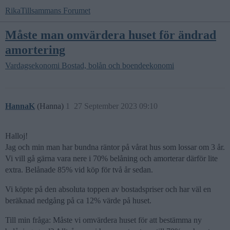
RikaTillsammans Forumet
Måste man omvärdera huset för ändrad
amortering
Vardagsekonomi
Bostad, bolån och boendeekonomi
HannaK
(Hanna)
1
27 September 2023 09:10
Halloj!
Jag och min man har bundna räntor på vårat hus som lossar om 3 år.
Vi vill gå gärna vara nere i 70% belåning och amorterar därför lite
extra. Belånade 85% vid köp för två år sedan.
Vi köpte på den absoluta toppen av bostadspriser och har väl en
beräknad nedgång på ca 12% värde på huset.
Till min fråga: Måste vi omvärdera huset för att bestämma ny