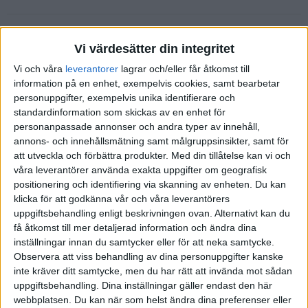
Tale
(Tale)
3
13 Oktober 2019 02:18
Vi värdesätter din integritet
Vi och våra
leverantorer
lagrar och/eller får åtkomst till
Jag har ingen koll på de tusentals misslyckade fonder som inte har
information på en enhet, exempelvis cookies, samt bearbetar
slagit index och av vilka en stor del finns inte ens kvar idag (av
personuppgifter, exempelvis unika identifierare och
förståeliga skäl). Men om det verkligen stämmer att 0,6% av alla
standardinformation som skickas av en enhet för
fonder har slagit index på lång sikt måste det ändå handla
personanpassade annonser och andra typer av innehåll,
fortfarande om väldigt många fonder, som du så insiktsfullt
annons- och innehållsmätning samt målgruppsinsikter, samt för
påpekade.
att utveckla och förbättra produkter.
Med din tillåtelse kan vi och
På Morningstar är det ganska lätt att ta reda på vilka fonder och
våra leverantörer använda exakta uppgifter om geografisk
investerare som har lyckats att slå index, men jag vet inte riktigt vad
positionering och identifiering via skanning av enheten. Du kan
är det för typer av investerare. Tumregeln är dock att man ska vara
klicka för att godkänna vår och våra leverantörers
vara väldigt vaksam när en fond byter förvaltare, och som regel kan
uppgiftsbehandling enligt beskrivningen ovan. Alternativt kan du
det ske ganska ofta.
få åtkomst till mer detaljerad information och ändra dina
När jag är på Morningstar brukar jag kolla på historiken och då
inställningar innan du samtycker eller för att neka samtycke.
tittar jag bara på de bästa fonderna som hamnar överst på listan i sin
Observera att viss behandling av dina personuppgifter kanske
inte kräver ditt samtycke, men du har rätt att invända mot sådan
egen kategori under olika tidsperioder. Och jag blir så glad när jag
uppgiftsbehandling. Dina inställningar gäller endast den här
ser att det finns så många svenska fonder som har slagit sitt
webbplatsen. Du kan när som helst ändra dina preferenser eller
jämförelseindex under långa tidsperioder! Och ännu fler när det