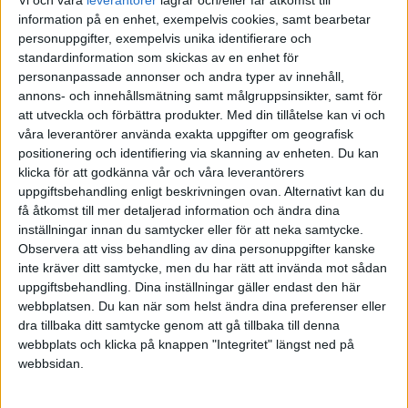
Vi och våra
leverantorer
lagrar och/eller får åtkomst till
information på en enhet, exempelvis cookies, samt bearbetar
janbolmeson
(Jan Bolmeson)
8
21 Augusti 2023 19:22
personuppgifter, exempelvis unika identifierare och
standardinformation som skickas av en enhet för
personanpassade annonser och andra typer av innehåll,
Välkommen till forumet
!
@Moonshine
annons- och innehållsmätning samt målgruppsinsikter, samt för
att utveckla och förbättra produkter.
Med din tillåtelse kan vi och
kommer ju inte säga det själv (
) men jag skulle säga
@Monica
våra leverantörer använda exakta uppgifter om geografisk
att
boka ett möte med henne
för att räkna på just det här. Vi pratar
positionering och identifiering via skanning av enheten. Du kan
just i veckans avsnitt
om hur viktigt det är att få rätt på uttagen - det
klicka för att godkänna vår och våra leverantörers
finns många faktorer att ta hänsyn till.
uppgiftsbehandling enligt beskrivningen ovan. Alternativt kan du
få åtkomst till mer detaljerad information och ändra dina
4 gillningar
inställningar innan du samtycker eller för att neka samtycke.
Observera att viss behandling av dina personuppgifter kanske
inte kräver ditt samtycke, men du har rätt att invända mot sådan
uppgiftsbehandling. Dina inställningar gäller endast den här
Tyreee
9
21 Augusti 2023 19:46
webbplatsen. Du kan när som helst ändra dina preferenser eller
dra tillbaka ditt samtycke genom att gå tillbaka till denna
Är inte nya gränsen för att gå i pension 63 år ?
webbplats och klicka på knappen "Integritet" längst ned på
webbsidan.