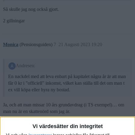
Så skulle jag nog också gjort.
2 gillningar
Monica
(Pensionsguiden)
7
21 Augusti 2023 19:20
Andresen:
En nackdel med att leva enbart på kapitalet några år är att man
får 0 kr i ”officiell” inkomst, vilket kan ställa till det om man t
ex vill köpa eller hyra ny bostad.
Ja, och att man missar 10 års grundavdrag (i TS exempel)… om
man nu är en skattenörd som jag är.
7 gillningar
Vi värdesätter din integritet