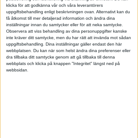
klicka för att godkänna vår och våra leverantörers
uppgiftsbehandling enligt beskrivningen ovan. Alternativt kan du
eller:
få åtkomst till mer detaljerad information och ändra dina
inställningar innan du samtycker eller för att neka samtycke.
Observera att viss behandling av dina personuppgifter kanske
70% SPP Aktiefond Global

inte kräver ditt samtycke, men du har rätt att invända mot sådan
10% Handelsbanken GI Småbolag

uppgiftsbehandling. Dina inställningar gäller endast den här
webbplatsen. Du kan när som helst ändra dina preferenser eller
dra tillbaka ditt samtycke genom att gå tillbaka till denna
Robin_Magnusson:
webbplats och klicka på knappen "Integritet" längst ned på
webbsidan.
och antagligen ett tag framöver.
Ingen vet nånting om huruvida det kommer vara rött ett tag
framöver
Det är helt omöjligt att förutspå marknaden.
Mitt tips: Försök aldrig förutspå hur marknaden kommer gå. Fortsätt
månadsspara till du är gammal och grå. Om du fortsatt månadsspara
och aldrig sålt kommer du antagligen vara rik som ett troll.