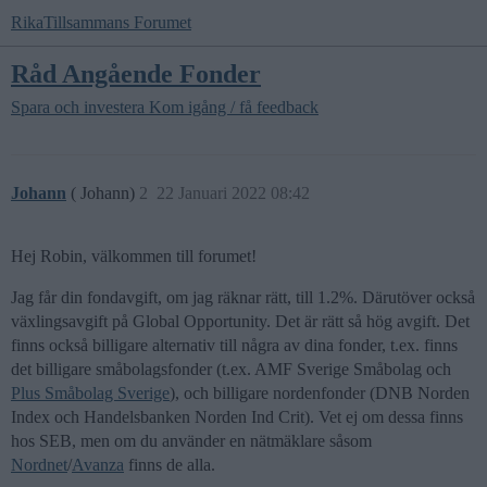
RikaTillsammans Forumet
Råd Angående Fonder
Spara och investera
Kom igång / få feedback
Johann
( Johann)
2
22 Januari 2022 08:42
Hej Robin, välkommen till forumet!
Jag får din fondavgift, om jag räknar rätt, till 1.2%. Därutöver också
växlingsavgift på Global Opportunity. Det är rätt så hög avgift. Det
finns också billigare alternativ till några av dina fonder, t.ex. finns
det billigare småbolagsfonder (t.ex. AMF Sverige Småbolag och
Plus Småbolag Sverige
), och billigare nordenfonder (DNB Norden
Index och Handelsbanken Norden Ind Crit). Vet ej om dessa finns
hos SEB, men om du använder en nätmäklare såsom
Nordnet
/
Avanza
finns de alla.