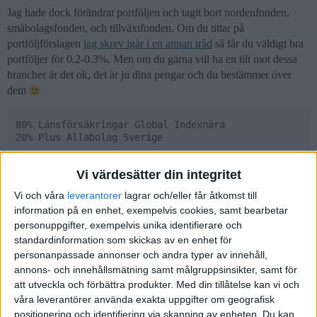
Jag hade dock förändrat portföljen och tagit bort nordenfonden,
småbolagsfonden, och tillväxtfonden. Om du tittar på
portföljförslagen
jag skrev igår i en annan tråd
så får du väldigt bra
portföljer för 0.2-0.3%. Men om du gärna vill ha en tilt mot dessa
brancher är det ok, det är ju dina pengar och du bestämmer över
dem
80% Länsförsäkringar Global Indexnära

eller:
Vi värdesätter din integritet
Vi och våra
leverantorer
lagrar och/eller får åtkomst till
80% SPP Aktiefond Global

information på en enhet, exempelvis cookies, samt bearbetar
personuppgifter, exempelvis unika identifierare och
standardinformation som skickas av en enhet för
eller:
personanpassade annonser och andra typer av innehåll,
annons- och innehållsmätning samt målgruppsinsikter, samt för
att utveckla och förbättra produkter.
Med din tillåtelse kan vi och
60% Länsförsäkringar Global Indexnära

10% Avanza Emerging Markets

våra leverantörer använda exakta uppgifter om geografisk
10% Handelsbanken GI Småbolag

positionering och identifiering via skanning av enheten. Du kan