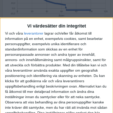
Vi värdesätter din integritet
När man är under 30 år så är nettotillgångarna ganska små och varje
Vi och våra
leverantorer
lagrar och/eller får åtkomst till
krona i amortering, pensionsavsättningar och sparad krona ger stor
information på en enhet, exempelvis cookies, samt bearbetar
påverkan på nettoförmögenheten.
personuppgifter, exempelvis unika identifierare och
standardinformation som skickas av en enhet för
Sparande/uttag ur förmögenheten samt värdeökning
personanpassade annonser och andra typer av innehåll,
annons- och innehållsmätning samt målgruppsinsikter, samt för
att utveckla och förbättra produkter.
Med din tillåtelse kan vi och
våra leverantörer använda exakta uppgifter om geografisk
positionering och identifiering via skanning av enheten. Du kan
klicka för att godkänna vår och våra leverantörers
uppgiftsbehandling enligt beskrivningen ovan. Alternativt kan du
få åtkomst till mer detaljerad information och ändra dina
inställningar innan du samtycker eller för att neka samtycke.
Observera att viss behandling av dina personuppgifter kanske
inte kräver ditt samtycke, men du har rätt att invända mot sådan
uppgiftsbehandling. Dina inställningar gäller endast den här