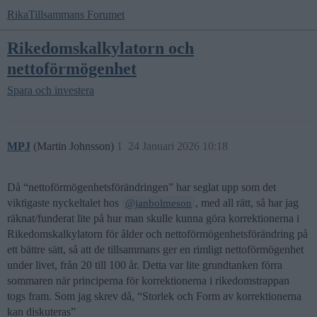
RikaTillsammans Forumet
Rikedomskalkylatorn och
nettoförmögenhet
Spara och investera
MPJ
(Martin Johnsson)
1
24 Januari 2026 10:18
Då “nettoförmögenhetsförändringen” har seglat upp som det
viktigaste nyckeltalet hos
, med all rätt, så har jag
@janbolmeson
räknat/funderat lite på hur man skulle kunna göra korrektionerna i
Rikedomskalkylatorn för ålder och nettoförmögenhetsförändring på
ett bättre sätt, så att de tillsammans ger en rimligt nettoförmögenhet
under livet, från 20 till 100 år. Detta var lite grundtanken förra
sommaren när principerna för korrektionerna i rikedomstrappan
togs fram. Som jag skrev då, “Storlek och Form av korrektionerna
kan diskuteras”