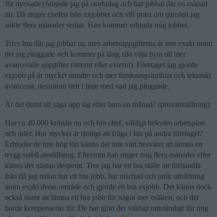
för nyexade) började jag på storbolag och har jobbat där en månad
nu. Då ringer chefen från exjobbet och vill prata om tjänsten jag
sökte flera månader sedan. Han kommer erbjuda mig jobbet.
Trivs bra där jag jobbar nu men arbetsuppgifterna är inte exakt inom
det jag pluggade och kommer på lång sikt vilja byta till mer
avancerade uppgifter (internt eller externt). Företaget jag gjorde
exjobb på är mycket mindre och mer forskningsinriktat och tekniskt
avancerat, dessutom helt i linje med vad jag pluggade.
Är det dumt att säga upp sig efter bara en månad? (provanställning)
Har ca 40 000 kr/mån nu och bra chef, väldigt bekväm arbetsplats
och tider. Hur mycket är rimligt att fråga i lön på andra företaget?
Erbjuder de inte hög lön känns det inte värt besväret att lämna en
trygg stabil anställning. Eftersom han ringer mig flera månader efter
känns det nästan desperat. Tror jag har ett bra ställe att förhandla
från då jag redan har ett bra jobb, har nischad och unik utbildning
inom exakt deras område och gjorde ett bra exjobb. Det känns dock
också dumt att lämna ett bra jobb för något mer osäkert, och det
borde kompenseras för. De har gjort det väldigt omständigt för mig