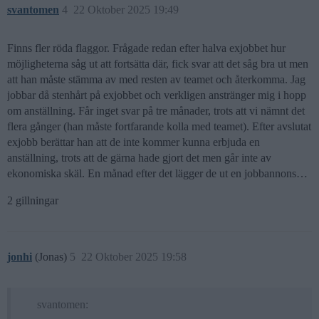
svantomen
4
22 Oktober 2025 19:49
Finns fler röda flaggor. Frågade redan efter halva exjobbet hur
möjligheterna såg ut att fortsätta där, fick svar att det såg bra ut men
att han måste stämma av med resten av teamet och återkomma. Jag
jobbar då stenhårt på exjobbet och verkligen anstränger mig i hopp
om anställning. Får inget svar på tre månader, trots att vi nämnt det
flera gånger (han måste fortfarande kolla med teamet). Efter avslutat
exjobb berättar han att de inte kommer kunna erbjuda en
anställning, trots att de gärna hade gjort det men går inte av
ekonomiska skäl. En månad efter det lägger de ut en jobbannons…
2 gillningar
jonhi
(Jonas)
5
22 Oktober 2025 19:58
svantomen: