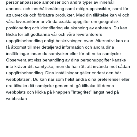
trivdes väldigt bra med. Hon blev headhuntad till ett nytt jobb.. Hon
personanpassade annonser och andra typer av innehåll,
blev såklart smickrad och glad när hon dessutom erbjöds ett rejält
annons- och innehållsmätning samt målgruppsinsikter, samt för
lönelyft. Hon hoppade på det nya jobbet och nu efter ett tag ångrar
att utveckla och förbättra produkter.
Med din tillåtelse kan vi och
hon sig. Varje dag gråter hon när hon ska gå till jobbet pga
våra leverantörer använda exakta uppgifter om geografisk
positionering och identifiering via skanning av enheten. Du kan
vantrivsel. Hennes gamla tjänst har en annan fått.
klicka för att godkänna vår och våra leverantörers
Man vet vad man har men inte vad man får……
uppgiftsbehandling enligt beskrivningen ovan. Alternativt kan du
få åtkomst till mer detaljerad information och ändra dina
Lycka till med ditt val !
inställningar innan du samtycker eller för att neka samtycke.
Observera att viss behandling av dina personuppgifter kanske
7 gillningar
inte kräver ditt samtycke, men du har rätt att invända mot sådan
uppgiftsbehandling. Dina inställningar gäller endast den här
webbplatsen. Du kan när som helst ändra dina preferenser eller
dra tillbaka ditt samtycke genom att gå tillbaka till denna
KolbackX
(Hampus)
9
22 Oktober 2025 20:45
webbplats och klicka på knappen "Integritet" längst ned på
webbsidan.
Jo, men är det genuina, empatiska och trevliga kollegor? Jag menar
naturligtvis inte att det finns ett motsatsförhållande i det, men
återigen, du gjorde ditt ex-jobb på företaget, de hade bevisligen
behov av din kompetens och ändå blev du ghostad. Just att inte
svara alls tycker jag tyder på ett stökigt företag.