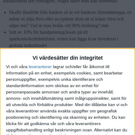
åstadkomma blir verklighet. Några saker man kan förbereda:
Skaffa lånelöfte från banken så ni vet bankens förutsättningar, ex
måste ni sälja först eller accepterar dom att ni köper först och
säljer sen? Vad är max bolån vid 90% belåning? mm
Sätt av 10% för handpenning/insats på ett
sparkonto/korträntefond, resten kan ligga kvar investerat i
globala indexfonder
Ansök om portföljbelåningsavtal på era ISK depåer för att skaffa
Vi värdesätter din integritet
flexibilitet
Börja lite sakta leta ny bostad, köp inte första bästa utan hitta en
Vi och våra
leverantorer
lagrar och/eller får åtkomst till
bostad som ni vill ha.
information på en enhet, exempelvis cookies, samt bearbetar
Vid eventuellt bilköp så kan man överväga att använda
personuppgifter, exempelvis unika identifierare och
värdepappersbelåning istället för eget kapital
standardinformation som skickas av en enhet för
personanpassade annonser och andra typer av innehåll,
Ni kan jämföra lite er själva med paren i min tråd
Amortera sina
annons- och innehållsmätning samt målgruppsinsikter, samt för
bolån olika sätt att tänka, vilket slutresultat
som är lika gamla som ni
att utveckla och förbättra produkter.
Med din tillåtelse kan vi och
är men med lägre löner och mindre kapital.
våra leverantörer använda exakta uppgifter om geografisk
positionering och identifiering via skanning av enheten. Du kan
Lycka till!
klicka för att godkänna vår och våra leverantörers
uppgiftsbehandling enligt beskrivningen ovan. Alternativt kan du
3 gillningar