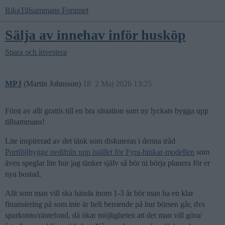
RikaTillsammans Forumet
Sälja av innehav inför husköp
Spara och investera
MPJ
(Martin Johnsson)
18
2 Maj 2026 13:25
Först av allt grattis till en bra situation som ny lyckats bygga upp
tillsammans!
Lite inspirerad av det tänk som diskuteras i denna tråd
Portföljbygge nedifrån upp istället för Fyra-hinkar-modellen
som
även speglar lite hur jag tänker själv så bör ni börja planera för er
nya bostad.
Allt som man vill ska hända inom 1-3 år bör man ha en klar
finansiering på som inte är helt beroende på hur börsen går, dvs
sparkonto/räntefond, då ökar möjligheten att det man vill göra/