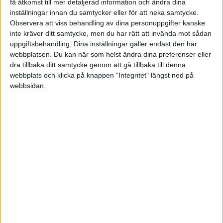
få åtkomst till mer detaljerad information och ändra dina
inställningar innan du samtycker eller för att neka samtycke.
Observera att viss behandling av dina personuppgifter kanske
inte kräver ditt samtycke, men du har rätt att invända mot sådan
show post in topic
uppgiftsbehandling. Dina inställningar gäller endast den här
webbplatsen. Du kan när som helst ändra dina preferenser eller
Liknande ämnen du kan gilla
dra tillbaka ditt samtycke genom att gå tillbaka till denna
webbplats och klicka på knappen "Integritet" längst ned på
webbsidan.
Ämne
Svar
Visningar
Aktivitet
Förbättra privatekonomin
5 Augusti
26
1587
2026
Vardagsekonomi
Snart första miljonen, men
18 Augusti
känner mest ångest?
18
5887
2021
Emotionella sidan av pengar
Jag behöver hjälp att fundera l
Mellanriskhinken, bostadsköp
16 Augusti