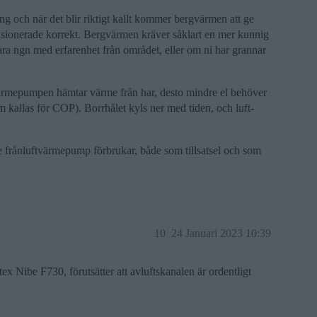
g och när det blir riktigt kallt kommer bergvärmen att ge
nsionerade korrekt. Bergvärmen kräver såklart en mer kunnig
 vara ngn med erfarenhet från området, eller om ni har grannar
värmepumpen hämtar värme från har, desto mindre el behöver
m kallas för COP). Borrhålet kyls ner med tiden, och luft-
e frånluftvärmepump förbrukar, både som tillsatsel och som
10
24 Januari 2023 10:39
Nibe F730, förutsätter att avluftskanalen är ordentligt