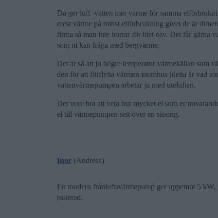
Då ger luft -vatten mer värme för samma elförbruknin
mest värme på minst elförbrukning givet de är dime
firma så man inte borrar för litet osv. Det får gärna
som ni kan fråga med bergvärme.
Det är så att ju högre temperatur värmekällan som 
den för att förflytta värmen inomhus (detta är vad so
vattenvärmepumpen arbetar ju med uteluften.
Det vore bra att veta hur mycket el som er nuvarand
el till värmepumpen sett över en säsong.
Inor
(Andreas)
En modern frånluftsvärmepump ger uppemot 5 kW, tex 
isolerad.