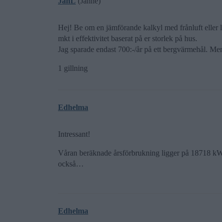
JanL
(Janne)
Hej! Be om en jämförande kalkyl med frånluft eller lu
mkt i effektivitet baserat på er storlek på hus.
Jag sparade endast 700:-/år på ett bergvärmehål. 
1 gillning
Edhelma
Intressant!
Våran beräknade årsförbrukning ligger på 18718 kWh
också…
Edhelma