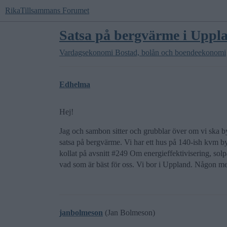
RikaTillsammans Forumet
Satsa på bergvärme i Uppl
Vardagsekonomi
Bostad, bolån och boendeekonomi
Edhelma
Hej!
Jag och sambon sitter och grubblar över om vi ska by
satsa på bergvärme. Vi har ett hus på 140-ish kvm by
kollat på avsnitt
#249
Om energieffektivisering, solpa
vad som är bäst för oss. Vi bor i Uppland. Någon med
janbolmeson
(Jan Bolmeson)