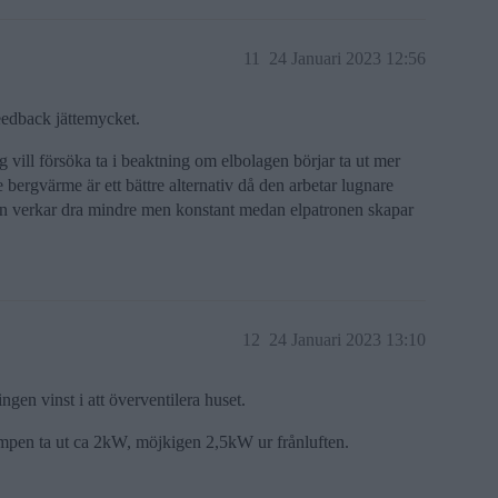
11
24 Januari 2023 12:56
eedback jättemycket.
g vill försöka ta i beaktning om elbolagen börjar ta ut mer
 bergvärme är ett bättre alternativ då den arbetar lugnare
orn verkar dra mindre men konstant medan elpatronen skapar
12
24 Januari 2023 13:10
ngen vinst i att överventilera huset.
mpen ta ut ca 2kW, möjkigen 2,5kW ur frånluften.