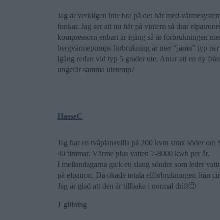
Jag är verkligen inte bra på det här med värmesystem
funkar. Jag ser att nu här på vintern så drar elpatron
kompressorn enbart är igång så är förbrukningen me
bergvärmepumps förbrukning är mer “jämn” typ ner til
igång redan vid typ 5 grader ute. Antar att en ny fr
ungefär samma utetemp?
HasseC
Jag har en tvåplansvilla på 200 kvm strax söder om St
40 timmar. Värme plus vatten 7-8000 kwh per år.
I mellandagarna gick en slang sönder som leder vattne
på elpatron. Då ökade totala elförbrukningen från ci
Jag är glad att den är tillbaka i normal drift🙂
1 gillning