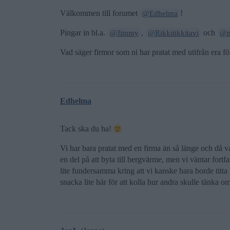
Välkommen till forumet
!
@Edhelma
Pingar in bl.a.
,
och
@Jimmy
@Rikkitikkitavi
@m
Vad säger firmor som ni har pratat med utifrån era fö
Edhelma
Tack ska du ha!
Vi har bara pratat med en firma än så länge och då v
en del på att byta till bergvärme, men vi väntar fortfa
lite fundersamma kring att vi kanske bara borde titta
snacka lite här för att kolla hur andra skulle tänka o