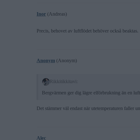
Inor
(Andreas)
Precis, behovet av luftflödet behöver också beaktas.
Anonym
(Anonym)
Rikkitikkitavi:
Bergvärmen ger dig lägre elförbrukning än en lu
Det stämmer väl endast när utetemperaturen faller u
Alec