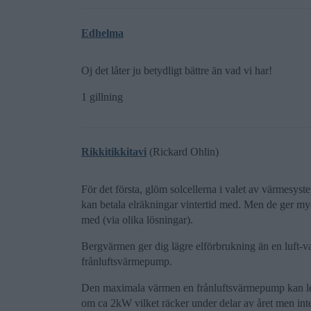
Edhelma
Oj det låter ju betydligt bättre än vad vi har!
1 gillning
Rikkitikkitavi
(Rickard Ohlin)
För det första, glöm solcellerna i valet av värmesys
kan betala elräkningar vintertid med. Men de ger myck
med (via olika lösningar).
Bergvärmen ger dig lägre elförbrukning än en luft-v
frånluftsvärmepump.
Den maximala värmen en frånluftsvärmepump kan leve
om ca 2kW vilket räcker under delar av året men inte o