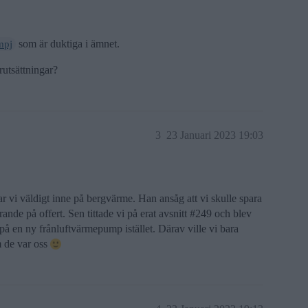
som är duktiga i ämnet.
pj
rutsättningar?
3
23 Januari 2023 19:03
ar vi väldigt inne på bergvärme. Han ansåg att vi skulle spara
rande på offert. Sen tittade vi på erat avsnitt
#249
och blev
 på en ny frånluftvärmepump istället. Därav ville vi bara
m de var oss