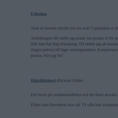
Edhelma
Tack så hemskt mycket för era svar! Uppskattar er f
Anledningen till varför jag pratar om peakar är för ja
ifall man har hög belastning. Då tänkte jag att kanske
(ingen patron) till lägre utetemperaturer. Kompress
peakar. Har jag fel?
Rikkitikkitavi
(Rickard Ohlin)
Det beror på ventilationsflödet och det finns absolut i
Följer man Boverkets krav på TS villa kan värmepu