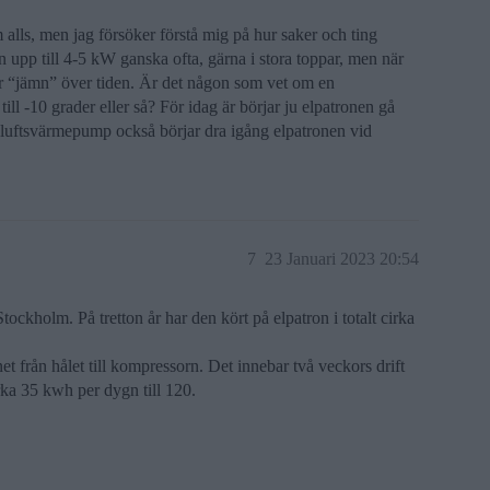
 alls, men jag försöker förstå mig på hur saker och ting
en upp till 4-5 kW ganska ofta, gärna i stora toppar, men när
r “jämn” över tiden. Är det någon som vet om en
l -10 grader eller så? För idag är börjar ju elpatronen gå
ånluftsvärmepump också börjar dra igång elpatronen vid
7
23 Januari 2023 20:54
ockholm. På tretton år har den kört på elpatron i totalt cirka
t från hålet till kompressorn. Det innebar två veckors drift
rka 35 kwh per dygn till 120.